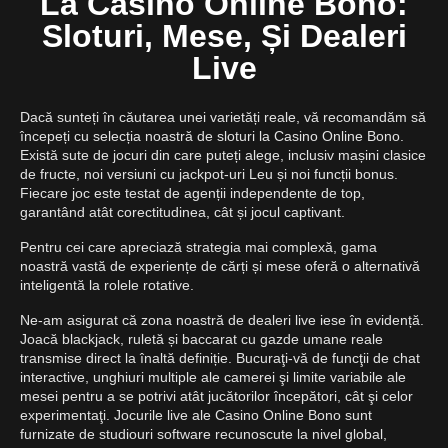
La Casino Online Bono:
Sloturi, Mese, Și Dealeri
Live
Dacă sunteți în căutarea unei varietăți reale, vă recomandăm să
începeți cu selecția noastră de sloturi la Casino Online Bono.
Există sute de jocuri din care puteți alege, inclusiv mașini clasice
de fructe, noi versiuni cu jackpot-uri Leu și noi funcții bonus.
Fiecare joc este testat de agenții independente de top,
garantând atât corectitudinea, cât și jocul captivant.
Pentru cei care apreciază strategia mai complexă, gama
noastră vastă de experiențe de cărți și mese oferă o alternativă
inteligentă la rolele rotative.
Ne-am asigurat că zona noastră de dealeri live iese în evidență.
Joacă blackjack, ruletă și baccarat cu gazde umane reale
transmise direct la înaltă definiție. Bucuraţi-vă de funcţii de chat
interactive, unghiuri multiple ale camerei şi limite variabile ale
mesei pentru a se potrivi atât jucătorilor începători, cât şi celor
experimentaţi. Jocurile live ale Casino Online Bono sunt
furnizate de studiouri software recunoscute la nivel global,