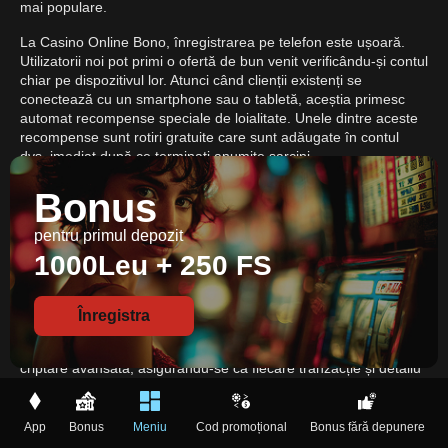
mai populare.
La Casino Online Bono, înregistrarea pe telefon este ușoară.
Utilizatorii noi pot primi o ofertă de bun venit verificându-și contul
chiar pe dispozitivul lor. Atunci când clienții existenți se
conectează cu un smartphone sau o tabletă, aceștia primesc
automat recompense speciale de loialitate. Unele dintre aceste
recompense sunt rotiri gratuite care sunt adăugate în contul
dvs. imediat după ce terminați anumite sarcini.
Depuneți meciuri pentru adăugarea de bani în cont
Bonus
folosind metoda de plată preferată.
pentru primul depozit
Turnee care sunt disponibile doar pe platforma
mobilă.
1000Leu + 250 FS
Portofelul nostru acceptă plăți și retrageri rapide în Leu, astfel
Înregistra
încât să vă puteți bucura de acces în timp real la câștigurile dvs.
Fiecare sesiune pe Casino Online Bono este protejată de
criptare avansată, asigurându-se că fiecare tranzacție și detaliu
personal este sigur.
Acordăm prioritate confortului, permițându-vă să activați oferte
App
Bonus
Meniu
Cod promoțional
Bonus fără depunere
și să vă gestionați rapid contul de oriunde–nu trebuie să