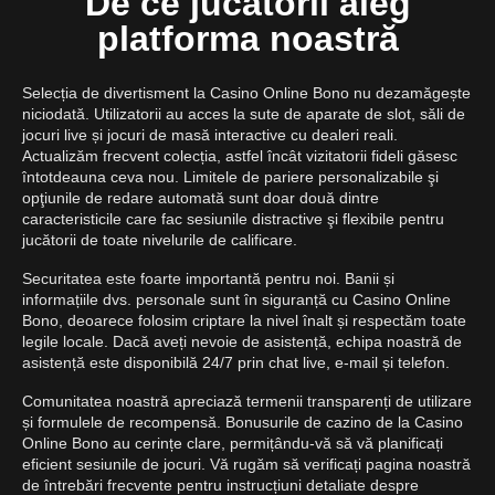
De ce jucătorii aleg
platforma noastră
Selecția de divertisment la Casino Online Bono nu dezamăgește
niciodată. Utilizatorii au acces la sute de aparate de slot, săli de
jocuri live și jocuri de masă interactive cu dealeri reali.
Actualizăm frecvent colecția, astfel încât vizitatorii fideli găsesc
întotdeauna ceva nou. Limitele de pariere personalizabile şi
opţiunile de redare automată sunt doar două dintre
caracteristicile care fac sesiunile distractive şi flexibile pentru
jucătorii de toate nivelurile de calificare.
Securitatea este foarte importantă pentru noi. Banii și
informațiile dvs. personale sunt în siguranță cu Casino Online
Bono, deoarece folosim criptare la nivel înalt și respectăm toate
legile locale. Dacă aveți nevoie de asistență, echipa noastră de
asistență este disponibilă 24/7 prin chat live, e-mail și telefon.
Comunitatea noastră apreciază termenii transparenți de utilizare
și formulele de recompensă. Bonusurile de cazino de la Casino
Online Bono au cerințe clare, permițându-vă să vă planificați
eficient sesiunile de jocuri. Vă rugăm să verificați pagina noastră
de întrebări frecvente pentru instrucțiuni detaliate despre