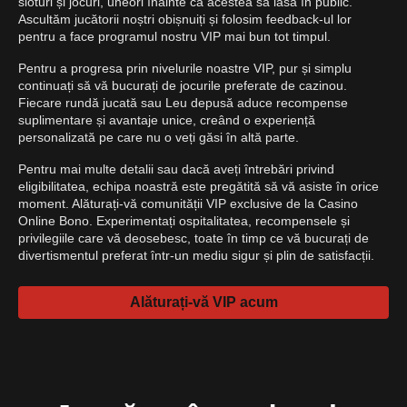
sloturi și jocuri, uneori înainte ca acestea să iasă în public.
Ascultăm jucătorii noștri obișnuiți și folosim feedback-ul lor
pentru a face programul nostru VIP mai bun tot timpul.
Pentru a progresa prin nivelurile noastre VIP, pur și simplu
continuați să vă bucurați de jocurile preferate de cazinou.
Fiecare rundă jucată sau Leu depusă aduce recompense
suplimentare și avantaje unice, creând o experiență
personalizată pe care nu o veți găsi în altă parte.
Pentru mai multe detalii sau dacă aveți întrebări privind
eligibilitatea, echipa noastră este pregătită să vă asiste în orice
moment. Alăturați-vă comunității VIP exclusive de la Casino
Online Bono. Experimentați ospitalitatea, recompensele și
privilegiile care vă deosebesc, toate în timp ce vă bucurați de
divertismentul preferat într-un mediu sigur și plin de satisfacții.
Alăturați-vă VIP acum