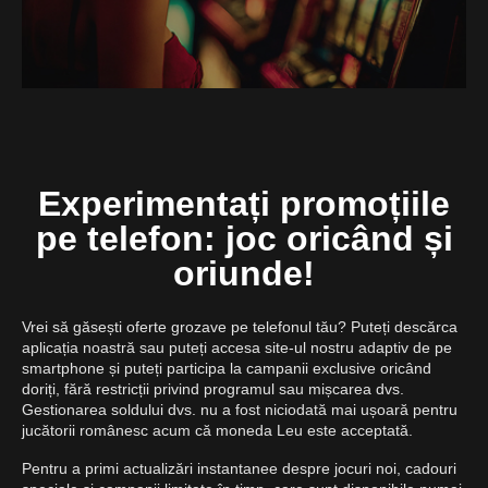
Experimentați promoțiile
pe telefon: joc oricând și
oriunde!
Vrei să găsești oferte grozave pe telefonul tău? Puteți descărca
aplicația noastră sau puteți accesa site-ul nostru adaptiv de pe
smartphone și puteți participa la campanii exclusive oricând
doriți, fără restricții privind programul sau mișcarea dvs.
Gestionarea soldului dvs. nu a fost niciodată mai ușoară pentru
jucătorii românesc acum că moneda Leu este acceptată.
Pentru a primi actualizări instantanee despre jocuri noi, cadouri