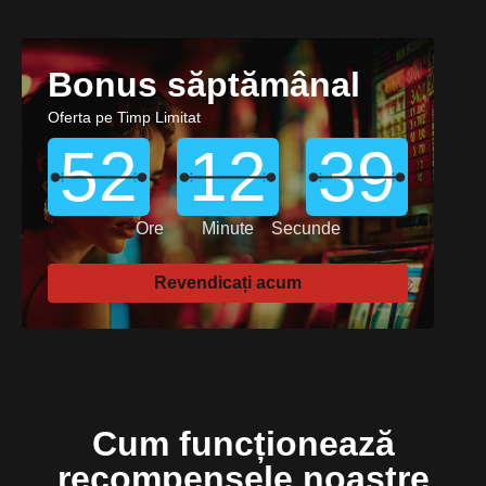
Bonus săptămânal
Oferta pe Timp Limitat
52
12
37
Ore
Minute
Secunde
Revendicați acum
Cum funcționează
recompensele noastre