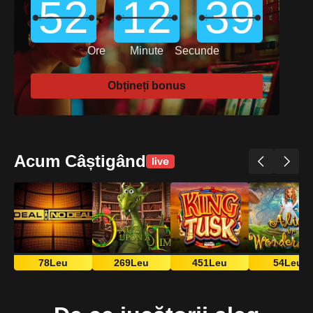
52
12
37
Ore
Minute
Secunde
Obțineți bonus
Acum Câștigând
78Leu
269Leu
451Leu
54Leu