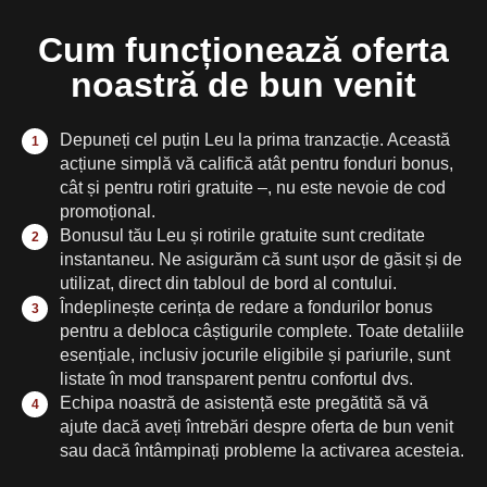
Cum funcționează oferta
noastră de bun venit
Depuneți cel puțin Leu la prima tranzacție. Această
acțiune simplă vă califică atât pentru fonduri bonus,
cât și pentru rotiri gratuite –, nu este nevoie de cod
promoțional.
Bonusul tău Leu și rotirile gratuite sunt creditate
instantaneu. Ne asigurăm că sunt ușor de găsit și de
utilizat, direct din tabloul de bord al contului.
Îndeplinește cerința de redare a fondurilor bonus
pentru a debloca câștigurile complete. Toate detaliile
esențiale, inclusiv jocurile eligibile și pariurile, sunt
listate în mod transparent pentru confortul dvs.
Echipa noastră de asistență este pregătită să vă
ajute dacă aveți întrebări despre oferta de bun venit
sau dacă întâmpinați probleme la activarea acesteia.