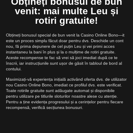
Obțineți bonusul de bun
venit: mai multe Leu și
rotiri gratuite!
Obțineți bonusul special de bun venit la Casino Online Bono—it
este un proces simplu făcut doar pentru dvs. Deschide un cont
nou, fă prima depunere de cel puțin Leu și vei primi acces
instantaneu la bani în plus și la o mulțime de rotiri gratuite.
Aceste recompense te fac să vrei să joci imediat după ce te
înscrii, iar instrucțiunile sunt ușor de găsit în tabloul de bord al
contului.
Maximizați-vă experiența inițială activând oferta dvs. de utilizator
nou Casino Online Bono, imediat ce profilul dvs. este verificat.
Toate rotirile gratuite sunt adăugate automat și disponibile
pentru utilizare pe titlurile sloturilor noastre alese cu atenție.
Pentru a ține evidența progresului și a cerințelor pentru fiecare
recompensă, verifică secțiunea bonusuri.