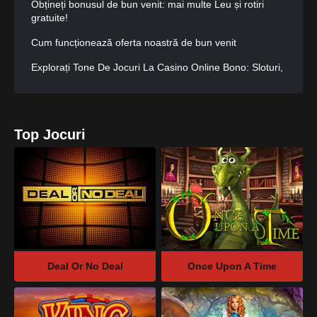
Obțineți bonusul de bun venit: mai multe Leu și rotiri
gratuite!
Cum funcționează oferta noastră de bun venit
Explorați Tone De Jocuri La Casino Online Bono: Sloturi,
Mese, Și Dealeri Live
La ce să cauți înainte
În Fiecare Săptămână, Puteți Obține Rotiri Gratuite,
Top Jocuri
Înapoi în Numerar, Și Turnee La Casino Online Bono.
Cum funcționează recompensele noastre săptămânale
Deveniți un Vip La Casino Online Bono: Obțineți
recompense speciale
Joacă cu încredere la Casino Online Bono: Licențiat și
sigur România
Deal Or No Deal
Once Upon A Time
De ce să ai încredere în Casino Online Bono?
Experimentați promoțiile pe telefon: joc oricând și
oriunde!