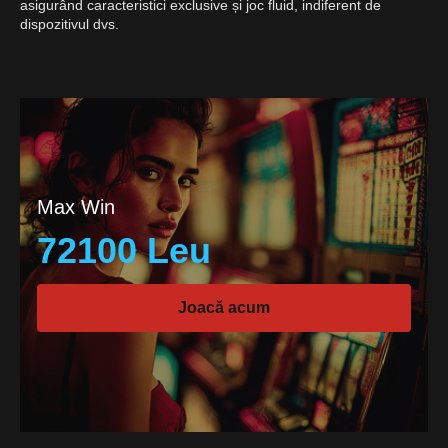
asigurând caracteristici exclusive și joc fluid, indiferent de
dispozitivul dvs.
Max Win
72100 Leu
Joacă acum