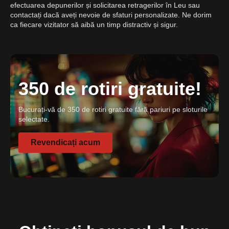
efectuarea depunerilor și solicitarea retragerilor în Leu sau
contactați dacă aveți nevoie de sfaturi personalizate. Ne dorim
ca fiecare vizitator să aibă un timp distractiv și sigur.
350 de rotiri gratuite!
Bucurați-vă de 350 de rotiri gratuite fără pariuri pe sloturile
selectate.
Revendicați acum