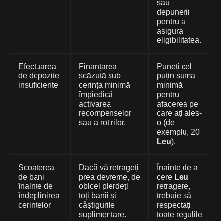
sau
depunerii
pentru a
asigura
eligibilitatea.
Efectuarea
Finanțarea
Puneți cel
de depozite
scăzută sub
puțin suma
insuficiente
cerința minimă
minimă
împiedică
pentru
activarea
afacerea pe
recompenselor
care ați ales-
sau a rotirilor.
o (de
exemplu, 20
Leu
).
Scoaterea
Dacă vă retrageți
Înainte de a
de bani
prea devreme, de
cere
Leu
înainte de
obicei pierdeți
retragere,
îndeplinirea
toți banii și
trebuie să
cerințelor
câștigurile
respectați
suplimentare.
toate regulile