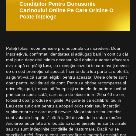
Condițiilor Pentru Bonusurile
Cazinoului Online Pe Care Oricine O
Poate Înțelege
Puteți folosi recompensele promoționale cu încredere. Doar
înscrieți-vă, confirmați identitatea și adăugați bani în cont cu cât
mai puțin depozitul minim necesar. Veți obține automat afacerea
dvs. după ce plătiți
Leu
, cu excepția cazului în care aveți nevoie
de un cod promoțional special. Înainte de a lua parte la o ofertă,
asigurați-vă că sunteți eligibil pentru aceasta. Unele oferte sunt
doar pentru noii titulari de cont. Pentru a obține recompensa și
orice câștiguri, trebuie să îndepliniți cerințele de pariere jucând
prin suma specificată, care este de obicei între 20 și 40 de ori,
folosind doar produse eligibile. Asigura-te ca echilibrul tau in
Leu
este suficient pentru a acoperi orice rotiri sau încercări
suplimentare de care aveți nevoie. Majoritatea stimulentelor
sunt valabile timp de 7 până la 30 de zile de la data expirării.
Anularea automată are loc atunci când piesele nu sunt utilizate
sau nu sunt îndeplinite condițiile de răsturnare. Dacă nu se
specifică altfel, fiecare cont, gospodărie și metodă de plată pot