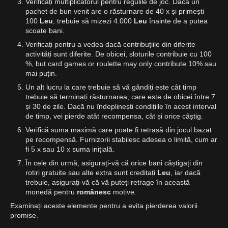
Verificați multiplicatorul pentru regulile de joc. Dacă un
pachet de bun venit are o răsturnare de 40 x și primești
100
Leu
, trebuie să mizezi 4.000
Leu
înainte de a putea
scoate bani.
Verificați pentru a vedea dacă contribuțiile din diferite
activități sunt diferite. De obicei, sloturile contribuie cu 100
%, but card games or roulette may only contribute 10% sau
mai puțin.
Un alt lucru la care trebuie să vă gândiți este cât timp
trebuie să terminați răsturnarea, care este de obicei între 7
și 30 de zile. Dacă nu îndeplinești condițiile în acest interval
de timp, vei pierde atât recompensa, cât și orice câștig.
Verifică suma maximă care poate fi retrasă din jocul bazat
pe recompensă. Furnizorii stabilesc adesea o limită, cum ar
fi 5 x sau 10 x suma inițială.
În cele din urmă, asigurați-vă că orice bani câștigați din
rotiri gratuite sau alte extra sunt creditați
Leu
, iar dacă
trebuie, asigurați-vă că vă puteți retrage în această
monedă pentru
românesc
motive.
Examinați aceste elemente pentru a evita pierderea valorii
promise.