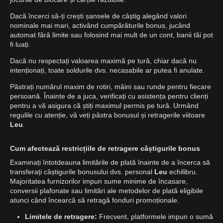
Dacă încerci să-ți crești șansele de câștig alegând valori
nominale mai mari, activând cumpărăturile bonus, jucând
automat fără limite sau folosind mai mult de un cont, banii tăi pot
fi luați.
Dacă nu respectați valoarea maximă pe tură, chiar dacă nu
intenționați, toate soldurile dvs. necasabile ar putea fi anulate.
Păstrați numărul maxim de rotiri, mâini sau runde pentru fiecare
persoană. Înainte de a juca, verificați cu asistența pentru clienți
pentru a vă asigura că știți maximul permis pe tură. Urmând
regulile cu atenție, vă veți păstra bonusul și retragerile viitoare
Leu
.
Cum afectează restricțiile de retragere câștigurile bonus
Examinați întotdeauna limitările de plată înainte de a încerca să
transferați câștigurile bonusului dvs. personal
Leu
echilibru.
Majoritatea furnizorilor impun sume minime de încasare,
conversii plafonate sau limitări ale metodelor de plată eligibile
atunci când încearcă să retragă fonduri promoționale.
Limitele de retragere:
Frecvent, platformele impun o sumă