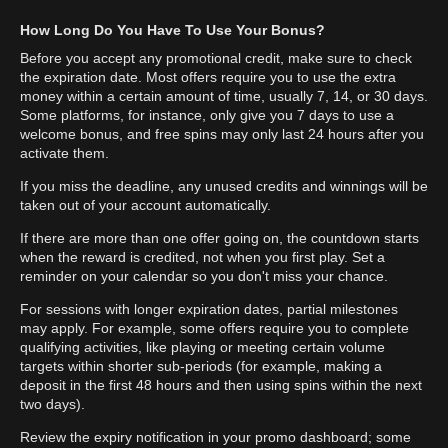
How Long Do You Have To Use Your Bonus?
Before you accept any promotional credit, make sure to check
the expiration date. Most offers require you to use the extra
money within a certain amount of time, usually 7, 14, or 30 days.
Some platforms, for instance, only give you 7 days to use a
welcome bonus, and free spins may only last 24 hours after you
activate them.
If you miss the deadline, any unused credits and winnings will be
taken out of your account automatically.
If there are more than one offer going on, the countdown starts
when the reward is credited, not when you first play. Set a
reminder on your calendar so you don't miss your chance.
For sessions with longer expiration dates, partial milestones
may apply. For example, some offers require you to complete
qualifying activities, like playing or meeting certain volume
targets within shorter sub-periods (for example, making a
deposit in the first 48 hours and then using spins within the next
two days).
Review the expiry notification in your promo dashboard; some