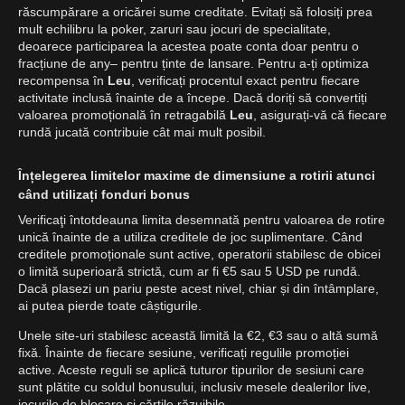
răscumpărare a oricărei sume creditate. Evitați să folosiți prea
mult echilibru la poker, zaruri sau jocuri de specialitate,
deoarece participarea la acestea poate conta doar pentru o
fracțiune de any– pentru ținte de lansare. Pentru a-ți optimiza
recompensa în
Leu
, verificați procentul exact pentru fiecare
activitate inclusă înainte de a începe. Dacă doriți să convertiți
valoarea promoțională în retragabilă
Leu
, asigurați-vă că fiecare
rundă jucată contribuie cât mai mult posibil.
Înțelegerea limitelor maxime de dimensiune a rotirii atunci
când utilizați fonduri bonus
Verificaţi întotdeauna limita desemnată pentru valoarea de rotire
unică înainte de a utiliza creditele de joc suplimentare. Când
creditele promoționale sunt active, operatorii stabilesc de obicei
o limită superioară strictă, cum ar fi €5 sau 5 USD pe rundă.
Dacă plasezi un pariu peste acest nivel, chiar și din întâmplare,
ai putea pierde toate câștigurile.
Unele site-uri stabilesc această limită la €2, €3 sau o altă sumă
fixă. Înainte de fiecare sesiune, verificați regulile promoției
active. Aceste reguli se aplică tuturor tipurilor de sesiuni care
sunt plătite cu soldul bonusului, inclusiv mesele dealerilor live,
jocurile de blocare și cărțile răzuibile.