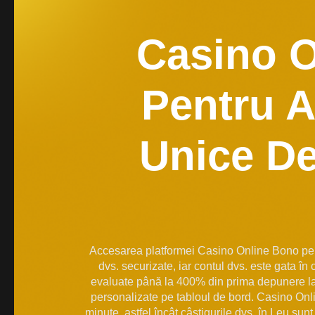
Casino O
Pentru A
Unice D
Accesarea platformei Casino Online Bono permi
dvs. securizate, iar contul dvs. este gata în
evaluate până la 400% din prima depunere la Le
personalizate pe tabloul de bord. Casino Onli
minute, astfel încât câștigurile dvs. în Leu su