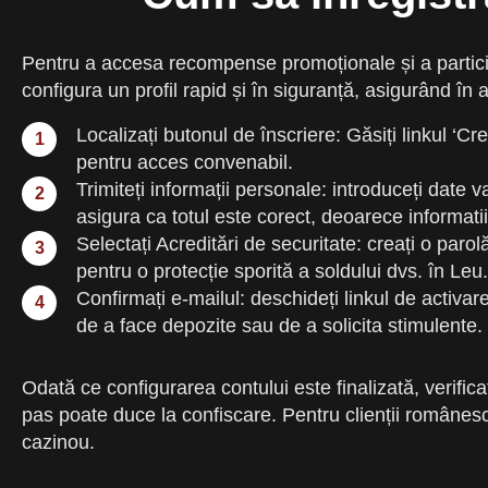
Pentru a accesa recompense promoționale și a particip
configura un profil rapid și în siguranță, asigurând în a
Localizați butonul de înscriere: Găsiți linkul ‘
pentru acces convenabil.
Trimiteți informații personale: introduceți date 
asigura ca totul este corect, deoarece informatiil
Selectați Acreditări de securitate: creați o parol
pentru o protecție sporită a soldului dvs. în Leu.
Confirmați e-mailul: deschideți linkul de activar
de a face depozite sau de a solicita stimulente.
Odată ce configurarea contului este finalizată, verifi
pas poate duce la confiscare. Pentru clienții românesc, 
cazinou.