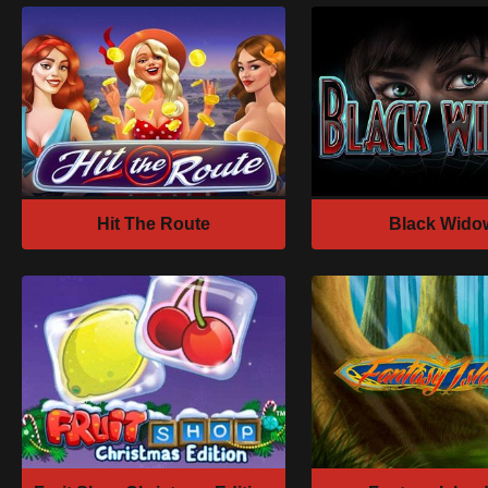
Profitați la maximum de sesiunile viitoare
Utilizarea codurilor bonus atunci când vă conectați pentr
Unde să găsiți și să introduceți coduri
Cum Pentru a obține cele mai multe din Codul dvs. promo
Înscrierea la programul de loialitate La autentificare
Beneficiile înscrierii imediate la loialitate
Hit The Route
Black Wido
Sfaturi pentru românesc utilizatori despre cum să vă înscr
Modalități de depunere care vă oferă acces rapid la bonu
Obținerea celor mai multe bonusuri cu o singură conecta
Sfaturi Pentru Joc Responsabil Atunci Când Obțineți Bon
Setați limite de timp și depozit pentru dvs
Urmărește jocul jucând așa cum se întâmplă