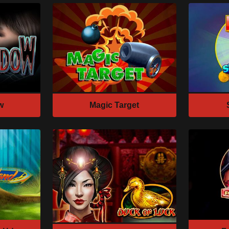
u beneficii suplimentare
țional
w
Magic Target
ieți
suri
re
usuri