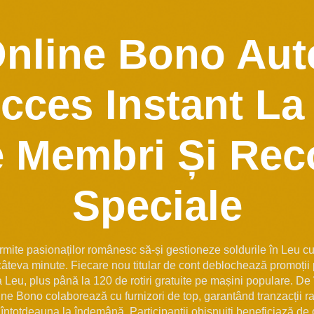
nline Bono Aute
cces Instant La
e Membri Și Re
Speciale
te pasionaților românesc să-și gestioneze soldurile în Leu cu în
 câteva minute. Fiecare nou titular de cont deblochează promoții 
u, plus până la 120 de rotiri gratuite pe mașini populare. De înd
ne Bono colaborează cu furnizori de top, garantând tranzacții r
nt întotdeauna la îndemână. Participanții obișnuiți beneficiază de