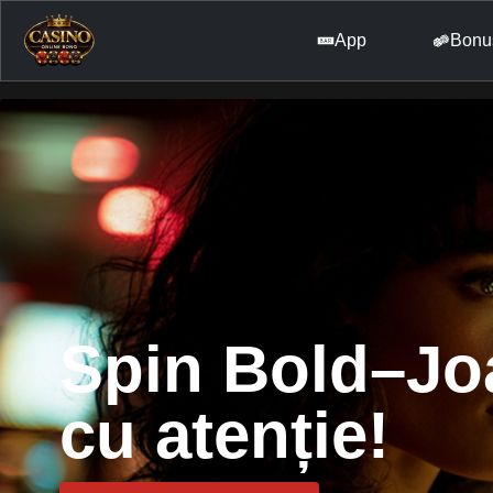
App
Bonu
Spin Bold–Jo
cu atenție!