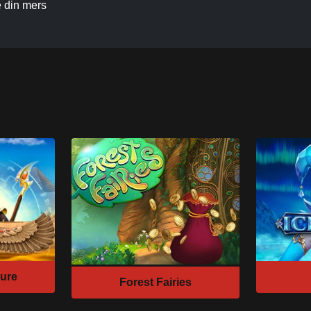
 din mers
 bonusul în siguranță
or
bține bonusuri înapoi
sure
Forest Fairies
ului înapoi