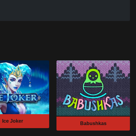
Ice Joker
Babushkas