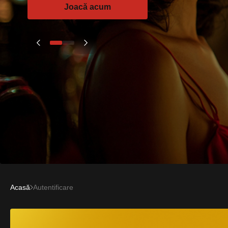
Joacă acum
Acasă
Autentificare