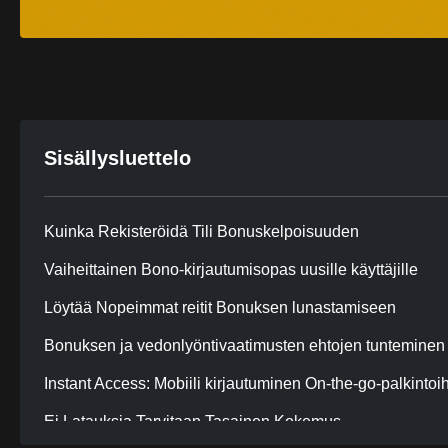
Sisällysluettelo
Kuinka Rekisteröidä Tili Bonuskelpoisuuden
Vaiheittainen Bono-kirjautumisopas uusille käyttäjille
Löytää Nopeimmat reitit Bonuksen lunastamiseen
Bonuksen ja vedonlyöntivaatimusten ehtojen tunteminen
Instant Access: Mobiili kirjautuminen On-the-go-palkintoi
Ei Latauksia Tarvitaan Tasainen Kokemus