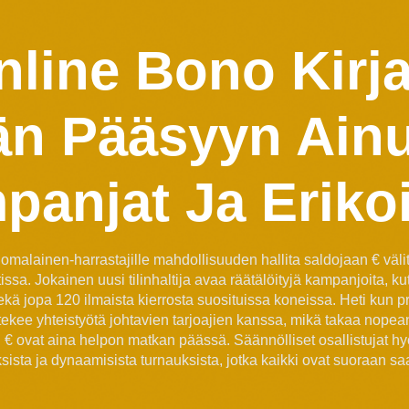
nline Bono Kirj
än Pääsyyn Ainut
anjat Ja Eriko
lainen-harrastajille mahdollisuuden hallita saldojaan € välittöm
issa. Jokainen uusi tilinhaltija avaa räätälöityjä kampanjoita, ku
 jopa 120 ilmaista kierrosta suosituissa koneissa. Heti kun prof
tekee yhteistyötä johtavien tarjoajien kanssa, mikä takaa nope
osi € ovat aina helpon matkan päässä. Säännölliset osallistujat 
ista ja dynaamisista turnauksista, jotka kaikki ovat suoraan saa