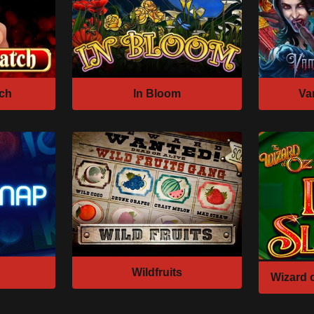
tch
In Bloom
Va
en
iin
Kirjautuminen
misen yhteydessä
p
Wildfruits
Wizard 