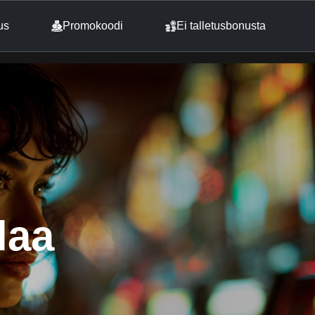
us
Promokoodi
Ei talletusbonusta
laa