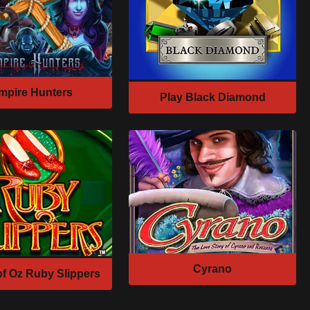
mpire Hunters
Play Black Diamond
Cyrano
of Oz Ruby Slippers