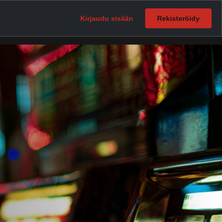
Kirjaudu sisään
Rekisteröidy