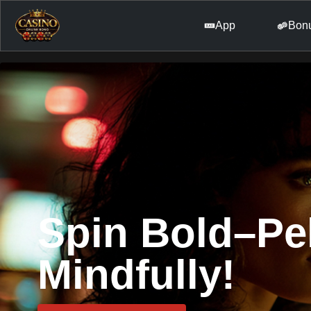
App
Bon
Spin Bold–Pe
Mindfully!