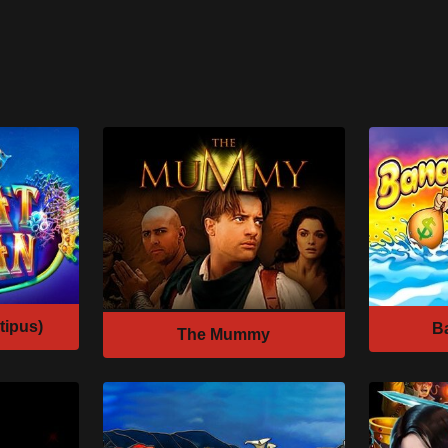
allisesti
asta ainutlaatuisen?
miseksi takaisin
tipus)
B
The Mummy
si lisäetuja