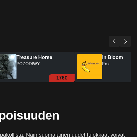
Treasure Horse
In Bloom
POZODIWY
Fox
176€
lpoisuuden
 pakollista. Näin suomalainen uudet tulokkaat voivat