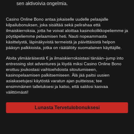
sen aktivoivia ongelmia.
Casino Online Bono antaa jokaiselle uudelle pelaajalle
kilpailubonuksen, joka sisältää sekä pelirahaa että
ilmaiskierroksia, jotta he voivat aloittaa kasinokolikkopeliemme ja
pöytäpeliemme pelaamisen heti. Nauti nopeammasta
käsittelystä, läpinäkyvistä termeistä ja päivittäisistä helpon
pääsyn palkkioista, jotka on räätälöity suomalainen käyttäjille.
Aloita ylimääräisestä € ja ilmaiskierroksistasi tänään–jump into
entressing slot adventures ja löydä miksi Casino Online Bono
erottuu joukostasi vaihtoehdoista sitoutumiseen,
kasinopelaamisen palkitsemiseen. Älä jää paitsi uusien
asiakasetujesi käytöstä varatun ajan puitteissa; tee
ensimmäinen talletuksesi ja katso, että saldosi kasvaa
välittömästi!
Lunasta Tervetulobonuksesi