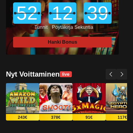
52
12
37
Tunnit
Pöytäkirja
Sekuntia
Hanki Bonus
Nyt Voittaminen
117€
91€
117€