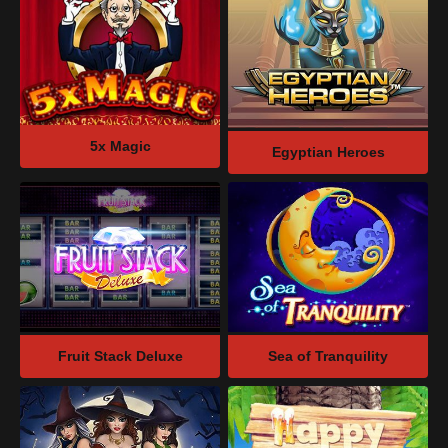
Miksi käyttää Casino Online Bono pelata puhelimellasi?
Liity Casino Online Bono's Special Events: Have Fun
And Win Big With Suomi Festivities!
Kuinka Liityä Casino Online Bono's Suomi-tapahtumaan
Ole osa kasinoa Online Bono Voittajat: Pelaajat Sisään
5x Magic
Suomi Ovat Cashing Sisään!
Egyptian Heroes
Kuinka Voittajat Tehdään Kasinolla Online Bono
Kuinka laittaa € Casino Online Bono Simple
Vaiheittainen talletusprosessi
Fruit Stack Deluxe
Sea of Tranquility