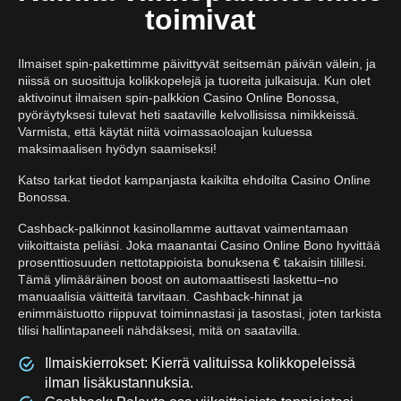
toimivat
Ilmaiset spin-pakettimme päivittyvät seitsemän päivän välein, ja
niissä on suosittuja kolikkopelejä ja tuoreita julkaisuja. Kun olet
aktivoinut ilmaisen spin-palkkion Casino Online Bonossa,
pyöräytyksesi tulevat heti saataville kelvollisissa nimikkeissä.
Varmista, että käytät niitä voimassaoloajan kuluessa
maksimaalisen hyödyn saamiseksi!
Katso tarkat tiedot kampanjasta kaikilta ehdoilta Casino Online
Bonossa.
Cashback-palkinnot kasinollamme auttavat vaimentamaan
viikoittaista peliäsi. Joka maanantai Casino Online Bono hyvittää
prosenttiosuuden nettotappioista bonuksena € takaisin tilillesi.
Tämä ylimääräinen boost on automaattisesti laskettu–no
manuaalisia väitteitä tarvitaan. Cashback-hinnat ja
enimmäistuotto riippuvat toiminnastasi ja tasostasi, joten tarkista
tilisi hallintapaneeli nähdäksesi, mitä on saatavilla.
Ilmaiskierrokset: Kierrä valituissa kolikkopeleissä
ilman lisäkustannuksia.