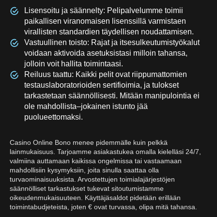
Lisensoitu ja säännelty: Pelipalvelumme toimii
paikallisen viranomaisen lisenssillä varmistaen
virallisten standardien täydellisen noudattamisen.
Vastuullinen toisto: Rajat ja itsesulkeutumistyökalut
voidaan aktivoida asetuksistasi milloin tahansa,
jolloin voit hallita toimintaasi.
Reiluus taattu: Kaikki pelit ovat riippumattomien
testauslaboratorioiden sertifioimia, ja tulokset
tarkastetaan säännöllisesti. Mitään manipulointia ei
ole mahdollista–jokainen istunto jää
puolueettomaksi.
Casino Online Bono menee pidemmälle kuin pelkkä
lainmukaisuus. Tarjoamme asiakastukea omalla kielelläsi 24/7,
valmiina auttamaan kaikissa ongelmissa tai vastaamaan
mahdollisiin kysymyksiin, joita sinulla saattaa olla
turvaominaisuuksista. Arvostettujen toimialajärjestöjen
säännölliset tarkastukset tukevat sitoutumistamme
oikeudenmukaisuuteen. Käyttäjäsaldot pidetään erillään
toimintabudjeteista, joten € ovat turvassa, olipa mitä tahansa.