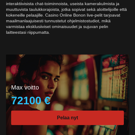
interaktiivisista chat-toiminnoista, useista kamerakulmista ja
muuttuvista taulukkorajoista, jotka sopivat sekä aloittelijoille että
kokeneille pelaajille. Casino Online Bonon live-pelit tarjoavat
maailmanlaajuisesti tunnustetut ohjelmistostudiot, mikä
varmistaa eksklusiiviset ominaisuudet ja sujuvan pelin
laitteestasi riippumatta.
Max voitto
72100 €
Pelaa nyt