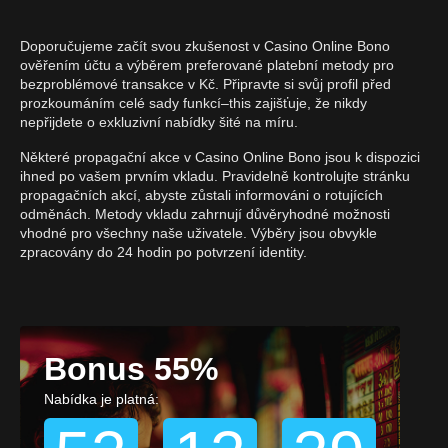
Doporučujeme začít svou zkušenost v Casino Online Bono
ověřením účtu a výběrem preferované platební metody pro
bezproblémové transakce v Kč. Připravte si svůj profil před
prozkoumáním celé sady funkcí–this zajišťuje, že nikdy
nepřijdete o exkluzivní nabídky šité na míru.
Některé propagační akce v Casino Online Bono jsou k dispozici
ihned po vašem prvním vkladu. Pravidelně kontrolujte stránku
propagačních akcí, abyste zůstali informováni o rotujících
odměnách. Metody vkladu zahrnují důvěryhodné možnosti
vhodné pro všechny naše uživatele. Výběry jsou obvykle
zpracovány do 24 hodin po potvrzení identity.
Bonus 55%
Nabídka je platná: