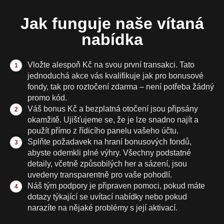
Jak funguje naše vítaná
nabídka
Vložte alespoň Kč na svou první transakci. Tato
jednoduchá akce vás kvalifikuje jak pro bonusové
fondy, tak pro roztočení zdarma – není potřeba žádný
promo kód.
Váš bonus Kč a bezplatná otočení jsou připsány
okamžitě. Ujišťujeme se, že je lze snadno najít a
použít přímo z řídicího panelu vašeho účtu.
Splňte požadavek na hraní bonusových fondů,
abyste odemkli plné výhry. Všechny podstatné
detaily, včetně způsobilých her a sázení, jsou
uvedeny transparentně pro vaše pohodlí.
Náš tým podpory je připraven pomoci, pokud máte
dotazy týkající se uvítací nabídky nebo pokud
narazíte na nějaké problémy s její aktivací.