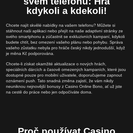
svém telefonu: Hra
kdykoli a kdekoli!
Chcete najít skvělé nabídky na vašem telefonu? Můžete si
stáhnout naši aplikaci nebo přejít na naše adaptivní stránky ze
svého smartphonu a zúčastnit se exkluzivních kampaní, kdykoli
budete chtít, bez omezení vašeho plánu nebo pohybu. Správa
vašeho zůstatku nebyla pro hráče český nikdy jednodušší, když
je měna Kč podporována.
Chcete-li získat okamžité aktualizace o nových hrách,
speciálních dárcích a časově omezených kampaních, které jsou
dostupné pouze pro mobilní uživatele, doporučujeme zapnout
oznámení push. Tato snadná změna zajistí, že vám nikdy
neuniknou nejnovější bonusy z Casino Online Bono, ať už jste
na cestě do práce nebo jen odpočíváte doma.
Proč používat Casino