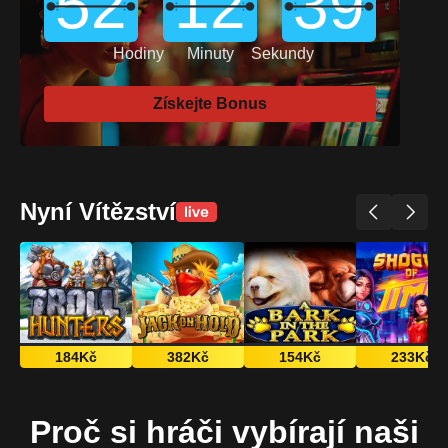
52
12
37
Hodiny
Minuty
Sekundy
Získejte Bonus
Nyní Vítězství
184Kč
382Kč
154Kč
233Kč
Proč si hráči vybírají naši