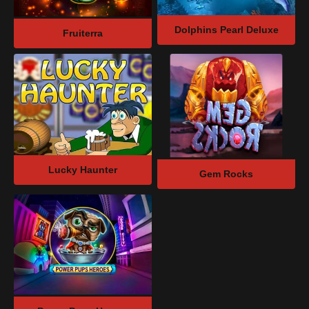
Dolphins Pearl Deluxe
Fruiterra
Lucky Haunter
Exotic Cats