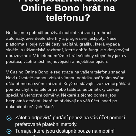
Online Bono hrát na
telefonu?
Nejde jen o pohodlí používat mobilní zařízení pro hrací
automaty, živé dealerské hry a progresivní jackpoty. Naše
platforma slibuje rychlé časy načítání, grafiku, která vypadá
skvěle, a uživatelské rozhraní, které dobře funguje s dotykovými
obrazovkami. V telefonu můžete hrát všechny stejné hry jako v
počítači, včetně těch nejnovějších a nejoblíbenějších.
V Casino Online Bono je registrace na vašem telefonu snadná.
Noví uživatelé mohou získat vítanou nabídku ověřením svého
účtu přímo na svém zařízení. Když se stávající zákazníci přihlásí
pomocí chytrého telefonu nebo tabletu, automaticky získají
speciální věrnostní odměny. Některé z těchto odměn jsou
bezplatná otočení, která se přidávají na váš účet ihned po
dokončení určitých úkolů.
Záloha odpovídá přidání peněz na váš účet pomocí
preferované platební metody.
Turnaje, které jsou dostupné pouze na mobilní