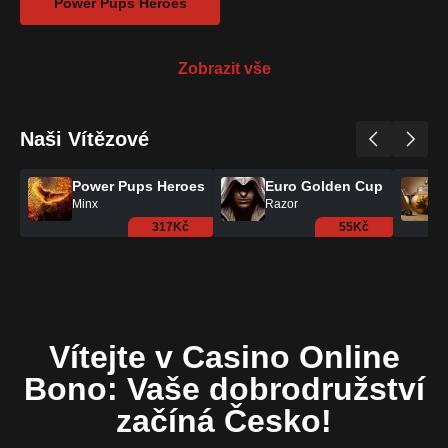
Power Pups Heroes
Zobrazit vše
Naši Vítězové
Power Pups Heroes
Euro Golden Cup
Minx
Razor
317Kč
55Kč
Vítejte v Casino Online
Bono: Vaše dobrodružství
začíná Česko!