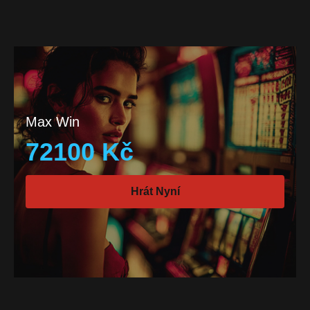
Max Win
72100 Kč
Hrát Nyní