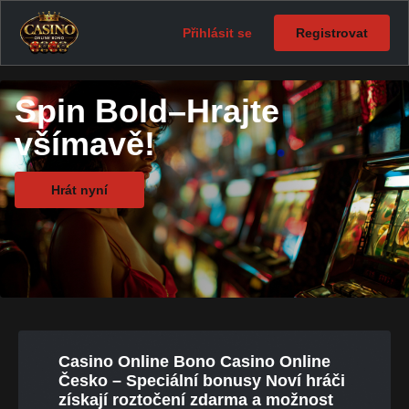
Přihlásit se
Registrovat
Spin Bold–Hrajte
všímavě!
Hrát nyní
Casino Online Bono Casino Online
Česko – Speciální bonusy Noví hráči
získají roztočení zdarma a možnost