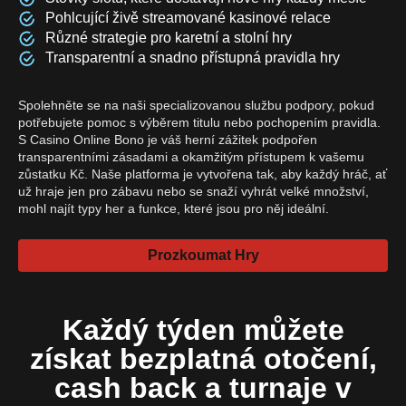
Pohlcující živě streamované kasinové relace
Různé strategie pro karetní a stolní hry
Transparentní a snadno přístupná pravidla hry
Spolehněte se na naši specializovanou službu podpory, pokud
potřebujete pomoc s výběrem titulu nebo pochopením pravidla.
S Casino Online Bono je váš herní zážitek podpořen
transparentními zásadami a okamžitým přístupem k vašemu
zůstatku Kč. Naše platforma je vytvořena tak, aby každý hráč, ať
už hraje jen pro zábavu nebo se snaží vyhrát velké množství,
mohl najít typy her a funkce, které jsou pro něj ideální.
Prozkoumat Hry
Každý týden můžete
získat bezplatná otočení,
cash back a turnaje v