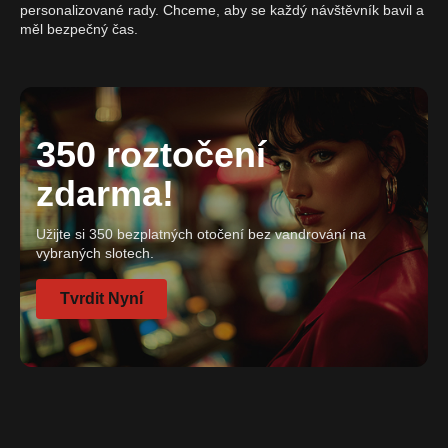
personalizované rady. Chceme, aby se každý návštěvník bavil a
měl bezpečný čas.
350 roztočení
zdarma!
Užijte si 350 bezplatných otočení bez vandrování na
vybraných slotech.
Tvrdit Nyní