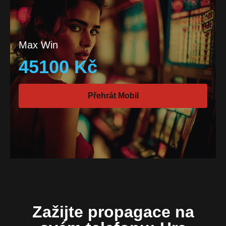
Max Win
45100 Kč
Přehrát Mobil
Zažijte propagace na