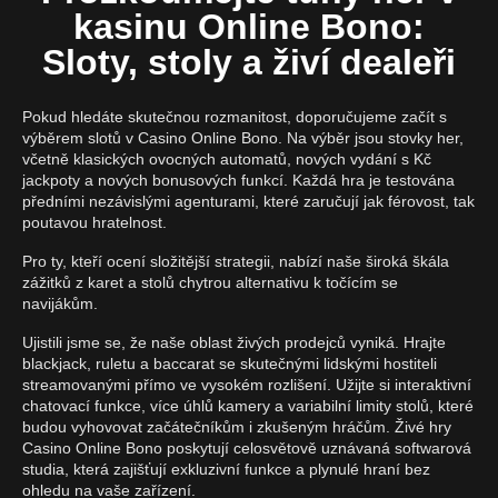
kasinu Online Bono:
Sloty, stoly a živí dealeři
Pokud hledáte skutečnou rozmanitost, doporučujeme začít s
výběrem slotů v Casino Online Bono. Na výběr jsou stovky her,
včetně klasických ovocných automatů, nových vydání s Kč
jackpoty a nových bonusových funkcí. Každá hra je testována
předními nezávislými agenturami, které zaručují jak férovost, tak
poutavou hratelnost.
Pro ty, kteří ocení složitější strategii, nabízí naše široká škála
zážitků z karet a stolů chytrou alternativu k točícím se
navijákům.
Ujistili jsme se, že naše oblast živých prodejců vyniká. Hrajte
blackjack, ruletu a baccarat se skutečnými lidskými hostiteli
streamovanými přímo ve vysokém rozlišení. Užijte si interaktivní
chatovací funkce, více úhlů kamery a variabilní limity stolů, které
budou vyhovovat začátečníkům i zkušeným hráčům. Živé hry
Casino Online Bono poskytují celosvětově uznávaná softwarová
studia, která zajišťují exkluzivní funkce a plynulé hraní bez
ohledu na vaše zařízení.