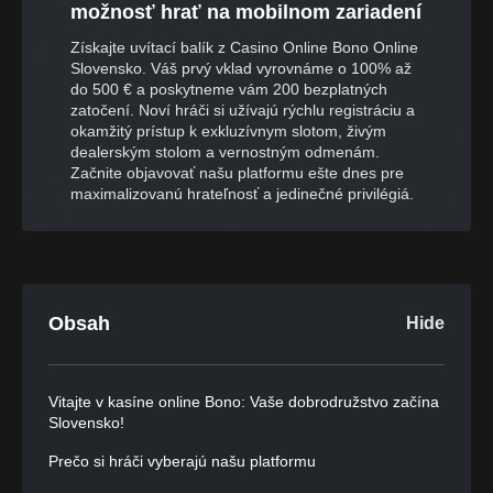
možnosť hrať na mobilnom zariadení
Získajte uvítací balík z Casino Online Bono Online
Slovensko. Váš prvý vklad vyrovnáme o 100% až
do 500 € a poskytneme vám 200 bezplatných
zatočení. Noví hráči si užívajú rýchlu registráciu a
okamžitý prístup k exkluzívnym slotom, živým
dealerským stolom a vernostným odmenám.
Začnite objavovať našu platformu ešte dnes pre
maximalizovanú hrateľnosť a jedinečné privilégiá.
Obsah
Hide
Vitajte v kasíne online Bono: Vaše dobrodružstvo začína
Slovensko!
Prečo si hráči vyberajú našu platformu