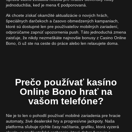
jednoduchšia, keď je mena € podporovaná.
Ak chcete získať okamžité aktualizácie o nových hrách,
špeciálnych darčekoch a časovo obmedzených kampaniach,
ktoré sú dostupné len pre používateľov mobilných zariadení,
odporúčame zapnúť upozornenia push. Táto jednoduchá zmena
zaisťuje, že nikdy nezmeškáte najnovšie bonusy z Casino Online
Bono, či už ste na ceste do práce alebo len relaxujete doma.
Prečo používať kasíno
Online Bono hrať na
vašom telefóne?
Nie je to len o pohodlí používať mobilné zariadenia pre hracie
automaty, živé dealerské hry a progresívne jackpoty. Naša
platforma sľubuje rýchle časy načítania, grafiku, ktorá vyzerá