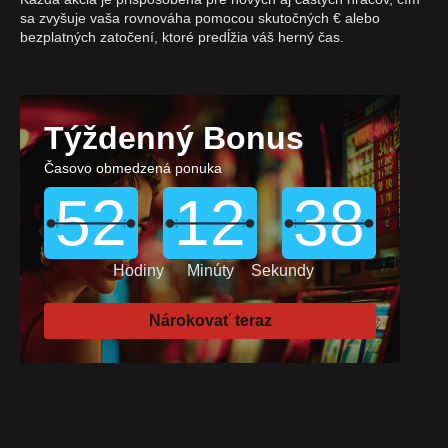
sa zvyšuje vaša rovnováha pomocou skutočných € alebo
bezplatných zatočení, ktoré predĺžia váš herný čas.
Týždenný Bonus
Časovo obmedzená ponuka
52
12
37
Hodiny
Minúty
Sekundy
Nárokovať teraz