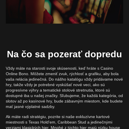
Na čo sa pozerať dopredu
Vždy máte na starosti svoje skúsenosti, keď hráte s Casino
Online Bono. Môžete zmeniť zvuk, rýchlosť a grafiku, aby bola
vaša relácia jedinečná. Do nášho katalógu vždy pridávame nové
hry, takže vždy je potrebné vyskúšať nové veci, ako sú
progresívne výhry a tematické stolové stretnutia, ktoré sú
dostupné iba u našej značky. Sľubujeme, že každá kategória, od
slotov až po kasínové hry, bude zábavným miestom, kde budete
mať jasné výplatné sadzby.
Ak máte radi stratégiu, pozrite si naše exkluzívne kartové
miestnosti s Texas Hold'em, Caribbean Stud a jedinečnými
verziami klasických hier. Mnohé z týchto hier majú nízku house