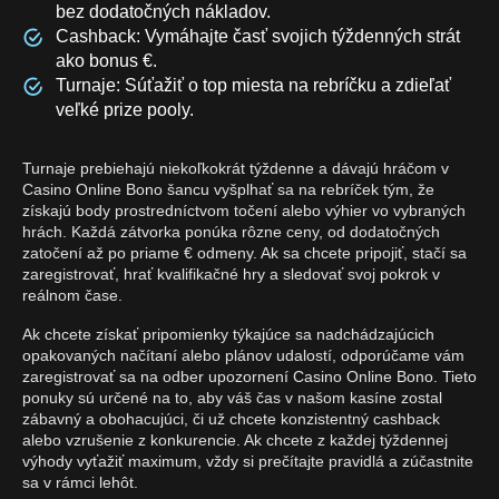
bez dodatočných nákladov.
Cashback: Vymáhajte časť svojich týždenných strát
ako bonus €.
Turnaje: Súťažiť o top miesta na rebríčku a zdieľať
veľké prize pooly.
Turnaje prebiehajú niekoľkokrát týždenne a dávajú hráčom v
Casino Online Bono šancu vyšplhať sa na rebríček tým, že
získajú body prostredníctvom točení alebo výhier vo vybraných
hrách. Každá zátvorka ponúka rôzne ceny, od dodatočných
zatočení až po priame € odmeny. Ak sa chcete pripojiť, stačí sa
zaregistrovať, hrať kvalifikačné hry a sledovať svoj pokrok v
reálnom čase.
Ak chcete získať pripomienky týkajúce sa nadchádzajúcich
opakovaných načítaní alebo plánov udalostí, odporúčame vám
zaregistrovať sa na odber upozornení Casino Online Bono. Tieto
ponuky sú určené na to, aby váš čas v našom kasíne zostal
zábavný a obohacujúci, či už chcete konzistentný cashback
alebo vzrušenie z konkurencie. Ak chcete z každej týždennej
výhody vyťažiť maximum, vždy si prečítajte pravidlá a zúčastnite
sa v rámci lehôt.