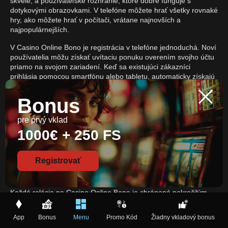
skvele, a používateľské rozhranie, ktoré dobre funguje s
dotykovými obrazovkami. V telefóne môžete hrať všetky rovnaké
hry, ako môžete hrať v počítači, vrátane najnovších a
najpopulárnejších.
V Casino Online Bono je registrácia v telefóne jednoduchá. Noví
používatelia môžu získať uvítaciu ponuku overením svojho účtu
priamo na svojom zariadení. Keď sa existujúci zákazníci
prihlásia pomocou smartfónu alebo tabletu, automaticky získajú
špeciálne vernostné odmeny. Niektoré z týchto odmien sú
točenia zdarma, ktoré sa pridávajú do vášho účtu hneď po
Bonus
dokončení určitých úloh.
pre prvý vklad
Vkladové zápasy na pridanie peňazí na váš účet
1000€ + 250 FS
pomocou preferovaného spôsobu platby.
Turnaje, ktoré sú dostupné len na mobilnej platforme.
Registrovať
Naša peňaženka podporuje rýchle platby a výbery v €, takže si
môžete vychutnať prístup k svojim výhram v reálnom čase.
Každá relácia na Casino Online Bono je chránená pokročilým
šifrovaním, ktoré zaisťuje bezpečnosť každej transakcie a
osobných detailov.
App
Bonus
Menu
Promo Kód
Žiadny vkladový bonus