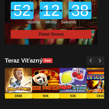
52
12
37
Hodiny
Minúty
Sekundy
Získať Bonus
Teraz Víťazný
153€
94€
53€
191€