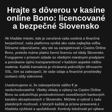
Hrajte s dôverou v kasíne
online Bono: licencované
a bezpečné Slovensko
Ak hľadáte miesto, kde je zaručená vaša osobná a finančná
bezpečnosť, naša platforma vyniká ako vaša najlepšia voľba.
Dôrazne odporúčame, aby ste sa zaregistrovali v Casino Online
Bono, pretože máme platnú hernú licenciu od vlády Slovensko.
Fungujeme v prísnom súlade so všetkými miestnymi predpismi
a ponúkame úplnú transparentnosť v každom aspekte nášho
riadenia. Každá transakcia je chránená pokročilým šifrovaním
SSL, čím sa zabezpečí, že vaše údaje a finančné prostriedky
zostanú vždy súkromné.
Uvedomujeme si, že zabezpečenie vášho € je
neobchodovateľné. Všetky vklady a výbery na Casino Online
Bono sa uskutočňujú prostredníctvom osvedčených bankových
kanálov akceptovaných v Slovensko. Môžete si vybrať z radu
platobných možností, z ktorých každá je prísne preverená z
hľadiska rýchlosti a spoľahlivosti. Kontroly totožnosti pri výbere