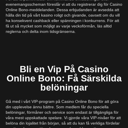
evenemangsscheman föreslår vi att du registrerar dig för Casino
Online Bono-meddelanden. Dessa erbjudanden är avsedda att
hålla din tid på vårt kasino roligt och givande, oavsett om du vill
ha konsekvent cashback eller spänningen i konkurrens. För att
få ut så mycket som möjligt av varje veckoförmån, läs alltid
reglerna och delta inom tidsgränserna.
Bli en Vip På Casino
Online Bono: Få Särskilda
belöningar
Gå med i vårt VIP-program på Casino Online Bono för att göra
din upplevelse ännu bättre. Som medlem får du speciella
belöningar, förmåner och service som endast är tillgängliga för
våra mest uppskattade spelare. Vi gjorde våra VIP-nivåer för att
belöna din lojalitet från början, så att du kan få verkliga fördelar