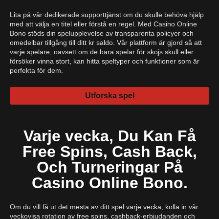
Lita på vår dedikerade supporttjänst om du skulle behöva hjälp
med att välja en titel eller förstå en regel. Med Casino Online
Bono stöds din spelupplevelse av transparenta policyer och
omedelbar tillgång till ditt kr saldo. Vår plattform är gjord så att
varje spelare, oavsett om de bara spelar för skojs skull eller
försöker vinna stort, kan hitta speltyper och funktioner som är
perfekta för dem.
Utforska spel
Varje vecka, Du Kan Få
Free Spins, Cash Back,
Och Turneringar På
Casino Online Bono.
Om du vill få ut det mesta av ditt spel varje vecka, kolla in vår
veckovisa rotation av free spins, cashback-erbjudanden och