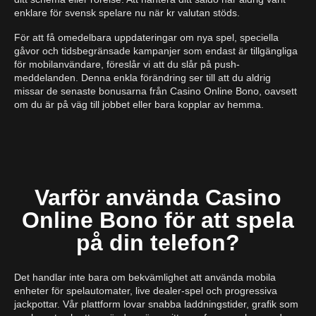
enklare för svensk spelare nu när kr valutan stöds.
För att få omedelbara uppdateringar om nya spel, speciella
gåvor och tidsbegränsade kampanjer som endast är tillgängliga
för mobilanvändare, föreslår vi att du slår på push-
meddelanden. Denna enkla förändring ser till att du aldrig
missar de senaste bonusarna från Casino Online Bono, oavsett
om du är på väg till jobbet eller bara kopplar av hemma.
Varför använda Casino
Online Bono för att spela
på din telefon?
Det handlar inte bara om bekvämlighet att använda mobila
enheter för spelautomater, live dealer-spel och progressiva
jackpottar. Vår plattform lovar snabba laddningstider, grafik som