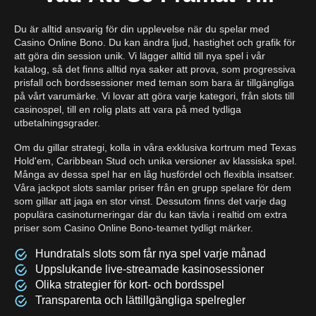
Du är alltid ansvarig för din upplevelse när du spelar med
Casino Online Bono. Du kan ändra ljud, hastighet och grafik för
att göra din session unik. Vi lägger alltid till nya spel i vår
katalog, så det finns alltid nya saker att prova, som progressiva
prisfall och bordssessioner med teman som bara är tillgängliga
på vårt varumärke. Vi lovar att göra varje kategori, från slots till
casinospel, till en rolig plats att vara på med tydliga
utbetalningsgrader.
Om du gillar strategi, kolla in våra exklusiva kortrum med Texas
Hold'em, Caribbean Stud och unika versioner av klassiska spel.
Många av dessa spel har en låg husfördel och flexibla insatser.
Våra jackpot slots samlar priser från en grupp spelare för dem
som gillar att jaga en stor vinst. Dessutom finns det varje dag
populära casinoturneringar där du kan tävla i realtid om extra
priser som Casino Online Bono-teamet tydligt märker.
Hundratals slots som får nya spel varje månad
Uppslukande live-streamade kasinosessioner
Olika strategier för kort- och bordsspel
Transparenta och lättillgängliga spelregler