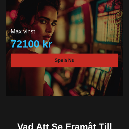
Max vinst
72100 kr
Spela Nu
Vad Att Se Framåt Till