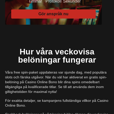
Timmar
Protokoll
Sekunder
Gör anspråk nu
Hur våra veckovisa
belöningar fungerar
Våra free spin-paket uppdateras var sjunde dag, med populära
slots och färska utgåvor. När du väl har aktiverat en gratis spin-
belöning på Casino Online Bono blir dina spins omedelbart
tillgängliga på kvalificerade titlar. Se till att använda dem inom
giltighetstiden för maximal nytta!
För exakta detaljer, se kampanjens fullständiga villkor på Casino
Online Bono.