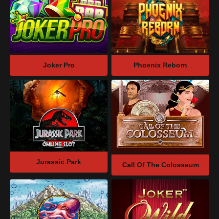
Varför använda Casino Online Bono för att spela på din
telefon?
Gå med Casino Online Bonos Specialevenemang: Ha
kul Och Vinn stort Med Sverige Festligheter!
Hur man går med Casino Online Bono Sverige Event
Joker Pro
Phoenix Reborn
Bli en del av Casino Online Bono Vinnare: Spelare i
Sverige Är Inkassera!
Hur vinnare görs på Casino Online Bono
Hur man sätter kr I Casino Online Bono Enkelt
Steg-för-steg-insättningsprocess
Jurassic Park
Call Of The Colosseum