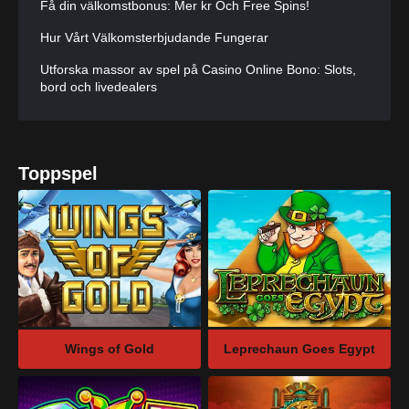
Få din välkomstbonus: Mer kr Och Free Spins!
Hur Vårt Välkomsterbjudande Fungerar
Utforska massor av spel på Casino Online Bono: Slots,
bord och livedealers
Vad Att Se Framåt Till
Varje vecka, Du Kan Få Free Spins, Cash Back, Och
Turneringar På Casino Online Bono.
Toppspel
Hur våra veckovisa belöningar fungerar
Bli en Vip På Casino Online Bono: Få Särskilda
belöningar
Spela Med Förtroende På Casino Online Bono:
Licensierad Och Säker I Sverige
Varför Lita på Casino Online Bono?
Wings of Gold
Leprechaun Goes Egypt
Upplev kampanjer på din telefon: Spel när som helst,
var som helst!