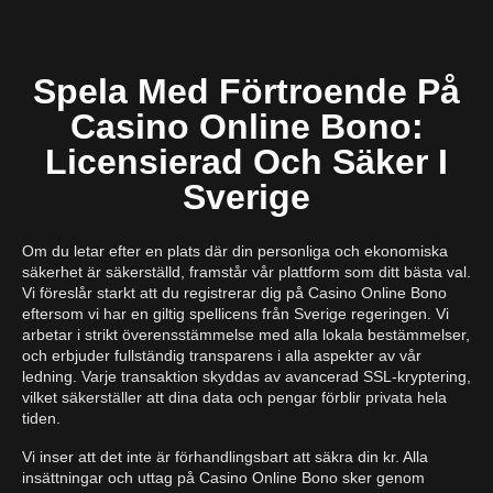
Spela Med Förtroende På
Casino Online Bono:
Licensierad Och Säker I
Sverige
Om du letar efter en plats där din personliga och ekonomiska
säkerhet är säkerställd, framstår vår plattform som ditt bästa val.
Vi föreslår starkt att du registrerar dig på Casino Online Bono
eftersom vi har en giltig spellicens från Sverige regeringen. Vi
arbetar i strikt överensstämmelse med alla lokala bestämmelser,
och erbjuder fullständig transparens i alla aspekter av vår
ledning. Varje transaktion skyddas av avancerad SSL-kryptering,
vilket säkerställer att dina data och pengar förblir privata hela
tiden.
Vi inser att det inte är förhandlingsbart att säkra din kr. Alla
insättningar och uttag på Casino Online Bono sker genom