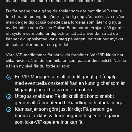
av att spela, som större bonusar och snabbare uttag.
Du får poäng varje gång du spelar som går mot din VIP-status.
Inte bara de poäng du tjänar flytta dig upp våra exklusiva nivåer,
men de ger dig också omedelbara fördelar som låter dig njuta
av det bästa som Casino Online Bono har att erbjuda. Vi gjorde
ett system som belönar dig och är lätt att använda, så att du
känner dig uppskattad varje steg på vägen, oavsett hur mycket
du satsar eller hur ofta du gör det.
Våra VIP-medlemmar får särskilda förmåner. Vår VIP-klubb har
olika nivåer så att du kan hitta en som passar din spelstil. När du
når en ny nivå får du fördelar som:
En VIP Manager som alltid är tillgänglig: Få hjälp
med eventuella önskemål från en kunnig chef som är
tillgänglig för att hjälpa dig en-mot-en.
Uttag är snabbare: Få ditt kr till ditt konto snabbt
genom att få prioriterad behandling och utbetalningar.
Kampanjer som görs just för dig: Få personliga
bonusar, exklusiva turneringar och speciella gåvor
som icke-VIP-spelare inte kan få.