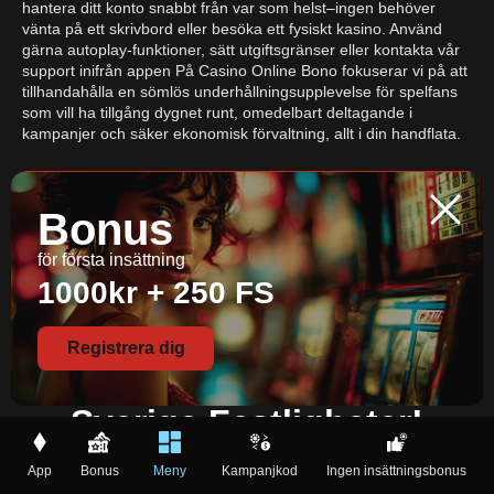
hantera ditt konto snabbt från var som helst–ingen behöver
vänta på ett skrivbord eller besöka ett fysiskt kasino. Använd
gärna autoplay-funktioner, sätt utgiftsgränser eller kontakta vår
support inifrån appen På Casino Online Bono fokuserar vi på att
tillhandahålla en sömlös underhållningsupplevelse för spelfans
som vill ha tillgång dygnet runt, omedelbart deltagande i
kampanjer och säker ekonomisk förvaltning, allt i din handflata.
Hämta App
Bonus
för första insättning
Gå med Casino Online
1000kr + 250 FS
Bonos
Specialevenemang: Ha kul
Registrera dig
Och Vinn stort Med
Sverige Festligheter!
App
Bonus
Meny
Kampanjkod
Ingen insättningsbonus
Den här säsongen, dra nytta av våra speciella Fiesta Rewards!