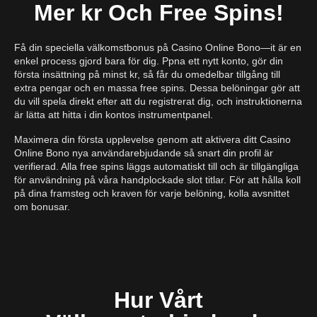
Mer kr Och Free Spins!
Få din speciella välkomstbonus på Casino Online Bono—it är en
enkel process gjord bara för dig. Ppna ett nytt konto, gör din
första insättning på minst kr, så får du omedelbar tillgång till
extra pengar och en massa free spins. Dessa belöningar gör att
du vill spela direkt efter att du registrerat dig, och instruktionerna
är lätta att hitta i din kontos instrumentpanel.
Maximera din första upplevelse genom att aktivera ditt Casino
Online Bono nya användarebjudande så snart din profil är
verifierad. Alla free spins läggs automatiskt till och är tillgängliga
för användning på våra handplockade slot titlar. För att hålla koll
på dina framsteg och kraven för varje belöning, kolla avsnittet
om bonusar.
Hur Vårt