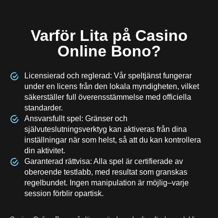
Varför Lita på Casino
Online Bono?
Licensierad och reglerad: Vår speltjänst fungerar
under en licens från den lokala myndigheten, vilket
säkerställer full överensstämmelse med officiella
standarder.
Ansvarsfullt spel: Gränser och
självuteslutningsverktyg kan aktiveras från dina
inställningar när som helst, så att du kan kontrollera
din aktivitet.
Garanterad rättvisa: Alla spel är certifierade av
oberoende testlabb, med resultat som granskas
regelbundet. Ingen manipulation är möjlig–varje
session förblir opartisk.