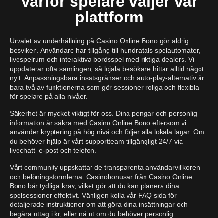
Varför spelare väljer vår
plattform
Urvalet av underhållning på Casino Online Bono gör aldrig
besviken. Användare har tillgång till hundratals spelautomater,
livespelrum och interaktiva bordsspel med riktiga dealers. Vi
uppdaterar ofta samlingen, så lojala besökare hittar alltid något
nytt. Anpassningsbara insatsgränser och auto-play-alternativ är
bara två av funktionerna som gör sessioner roliga och flexibla
för spelare på alla nivåer.
Säkerhet är mycket viktigt för oss. Dina pengar och personlig
information är säkra med Casino Online Bono eftersom vi
använder kryptering på hög nivå och följer alla lokala lagar. Om
du behöver hjälp är vårt supportteam tillgängligt 24/7 via
livechatt, e-post och telefon.
Vårt community uppskattar de transparenta användarvillkoren
och belöningsformlerna. Casinobonusar från Casino Online
Bono bär tydliga krav, vilket gör att du kan planera dina
spelsessioner effektivt. Vänligen kolla vår FAQ sida för
detaljerade instruktioner om att göra dina insättningar och
begära uttag i kr, eller nå ut om du behöver personlig