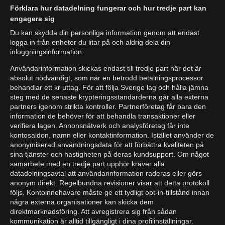
Förklara hur datadelning fungerar och hur tredje part kan
engagera sig
Du kan skydda din personliga information genom att endast
logga in från enheter du litar på och aldrig dela din
inloggningsinformation.
Användarinformation skickas endast till tredje part när det är
absolut nödvändigt, som när en betrodd betalningsprocessor
behandlar ett kr uttag. För att följa Sverige lag och hålla jämna
steg med de senaste krypteringsstandarderna går alla externa
partners igenom strikta kontroller. Partnerföretag får bara den
information de behöver för att behandla transaktioner eller
verifiera lagen. Annonsnätverk och analysföretag får inte
kontosaldon, namn eller kontaktinformation. Istället använder de
anonymiserad användningsdata för att förbättra kvaliteten på
sina tjänster och hastigheten på deras kundsupport. Om något
samarbete med en tredje part upphör kräver alla
datadelningsavtal att användarinformation raderas eller görs
anonym direkt. Regelbundna revisioner visar att detta protokoll
följs. Kontoinnehavare måste ge ett tydligt opt-in-tillstånd innan
några externa organisationer kan skicka dem
direktmarknadsföring. Att avregistrera sig från sådan
kommunikation är alltid tillgängligt i dina profilinställningar.