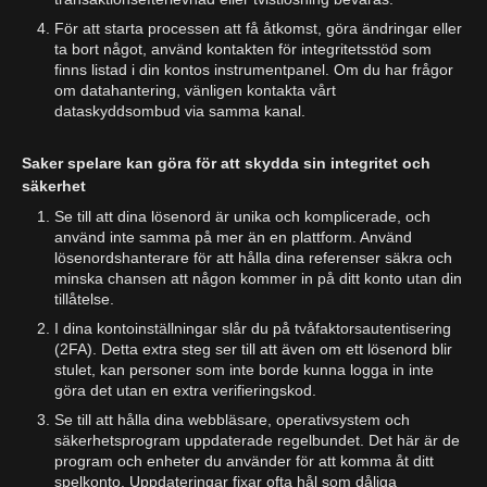
För att starta processen att få åtkomst, göra ändringar eller
ta bort något, använd kontakten för integritetsstöd som
finns listad i din kontos instrumentpanel. Om du har frågor
om datahantering, vänligen kontakta vårt
dataskyddsombud via samma kanal.
Saker spelare kan göra för att skydda sin integritet och
säkerhet
Se till att dina lösenord är unika och komplicerade, och
använd inte samma på mer än en plattform. Använd
lösenordshanterare för att hålla dina referenser säkra och
minska chansen att någon kommer in på ditt konto utan din
tillåtelse.
I dina kontoinställningar slår du på tvåfaktorsautentisering
(2FA). Detta extra steg ser till att även om ett lösenord blir
stulet, kan personer som inte borde kunna logga in inte
göra det utan en extra verifieringskod.
Se till att hålla dina webbläsare, operativsystem och
säkerhetsprogram uppdaterade regelbundet. Det här är de
program och enheter du använder för att komma åt ditt
spelkonto. Uppdateringar fixar ofta hål som dåliga