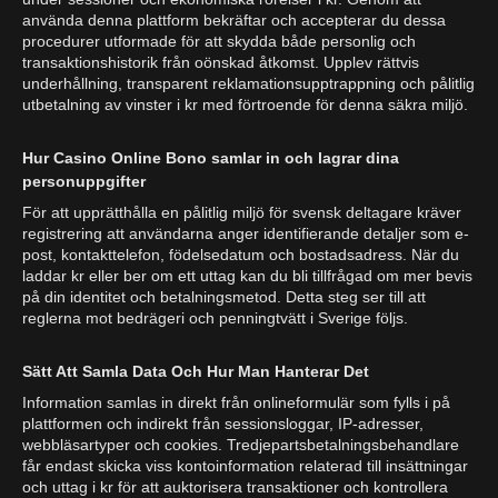
använda denna plattform bekräftar och accepterar du dessa
procedurer utformade för att skydda både personlig och
transaktionshistorik från oönskad åtkomst. Upplev rättvis
underhållning, transparent reklamationsupptrappning och pålitlig
utbetalning av vinster i kr med förtroende för denna säkra miljö.
Hur Casino Online Bono samlar in och lagrar dina
personuppgifter
För att upprätthålla en pålitlig miljö för svensk deltagare kräver
registrering att användarna anger identifierande detaljer som e-
post, kontakttelefon, födelsedatum och bostadsadress. När du
laddar kr eller ber om ett uttag kan du bli tillfrågad om mer bevis
på din identitet och betalningsmetod. Detta steg ser till att
reglerna mot bedrägeri och penningtvätt i Sverige följs.
Sätt Att Samla Data Och Hur Man Hanterar Det
Information samlas in direkt från onlineformulär som fylls i på
plattformen och indirekt från sessionsloggar, IP-adresser,
webbläsartyper och cookies. Tredjepartsbetalningsbehandlare
får endast skicka viss kontoinformation relaterad till insättningar
och uttag i kr för att auktorisera transaktioner och kontrollera