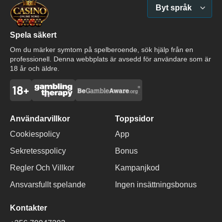
Byt språk
Spela säkert
Om du märker symtom på spelberoende, sök hjälp från en
professionell. Denna webbplats är avsedd för användare som är
18 år och äldre.
Användarvillkor
Toppsidor
Cookiespolicy
App
Sekretesspolicy
Bonus
Regler Och Villkor
Kampanjkod
Ansvarsfullt spelande
Ingen insättningsbonus
Kontakter