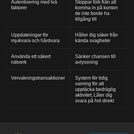
Autentisering med två
Stoppar folk från att
faktorer
komma in på konton
de inte borde ha
tillgång till
Uppdateringar för
Håller dig säker från
mjukvara och hårdvara
kända svagheter
Använda ett säkert
Sänker chansen till
nätverk
avlyssning
Vervakningstransaktioner
System för tidig
varning för att
upptäcka bedräglig
aktivitet; Låter dig
svara på hot direkt