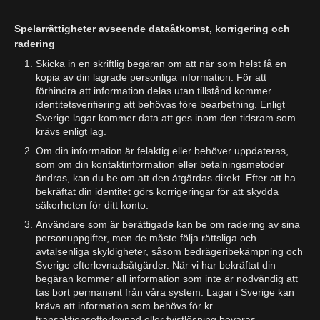
Spelarrättigheter avseende dataåtkomst, korrigering och
radering
Skicka in en skriftlig begäran om att när som helst få en
kopia av din lagrade personliga information. För att
förhindra att information delas utan tillstånd kommer
identitetsverifiering att behövas före bearbetning. Enligt
Sverige lagar kommer data att ges inom den tidsram som
krävs enligt lag.
Om din information är felaktig eller behöver uppdateras,
som om din kontaktinformation eller betalningsmetoder
ändras, kan du be om att den åtgärdas direkt. Efter att ha
bekräftat din identitet görs korrigeringar för att skydda
säkerheten för ditt konto.
Användare som är berättigade kan be om radering av sina
personuppgifter, men de måste följa rättsliga och
avtalsenliga skyldigheter, såsom bedrägeribekämpning och
Sverige efterlevnadsåtgärder. När vi har bekräftat din
begäran kommer all information som inte är nödvändig att
tas bort permanent från våra system. Lagar i Sverige kan
kräva att information som behövs för kr
transaktionsefterlevnad eller tvistlösning bevaras.