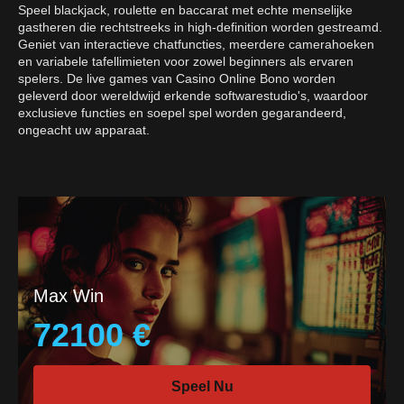
Speel blackjack, roulette en baccarat met echte menselijke
gastheren die rechtstreeks in high-definition worden gestreamd.
Geniet van interactieve chatfuncties, meerdere camerahoeken
en variabele tafellimieten voor zowel beginners als ervaren
spelers. De live games van Casino Online Bono worden
geleverd door wereldwijd erkende softwarestudio's, waardoor
exclusieve functies en soepel spel worden gegarandeerd,
ongeacht uw apparaat.
Max Win
72100 €
Speel Nu