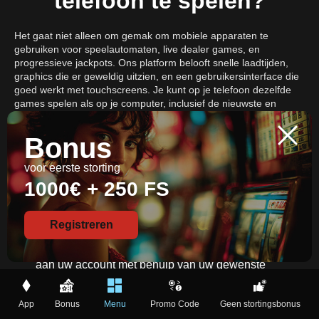
telefoon te spelen?
Het gaat niet alleen om gemak om mobiele apparaten te
gebruiken voor speelautomaten, live dealer games, en
progressieve jackpots. Ons platform belooft snelle laadtijden,
graphics die er geweldig uitzien, en een gebruikersinterface die
goed werkt met touchscreens. Je kunt op je telefoon dezelfde
games spelen als op je computer, inclusief de nieuwste en
populairste.
Bonus
Bij Casino Online Bono is registreren op je telefoon eenvoudig.
Nieuwe gebruikers kunnen een welkomstaanbod krijgen door
voor eerste storting
hun account direct op hun apparaat te verifiëren. Wanneer
bestaande klanten inloggen met een smartphone of tablet,
1000€ + 250 FS
krijgen ze automatisch speciale loyaliteitsbeloningen. Sommige
van deze beloningen zijn gratis spins die meteen aan je account
worden toegevoegd nadat je bepaalde taken hebt voltooid.
Registreren
Stort overeenkomsten voor het toevoegen van geld
aan uw account met behulp van uw gewenste
betaalmethode.
Toernooien die alleen beschikbaar zijn op het
App
Bonus
Menu
Promo Code
Geen stortingsbonus
mobiele platform.