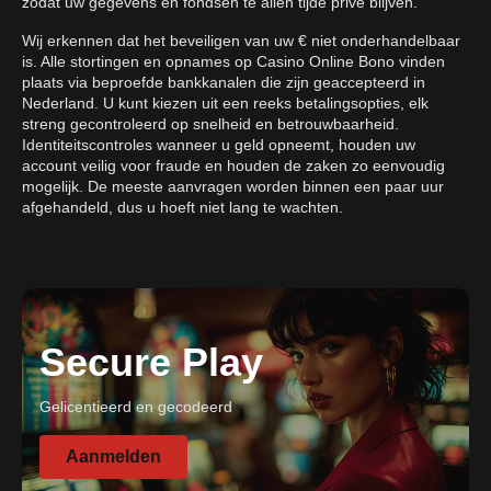
zodat uw gegevens en fondsen te allen tijde privé blijven.
Wij erkennen dat het beveiligen van uw € niet onderhandelbaar
is. Alle stortingen en opnames op Casino Online Bono vinden
plaats via beproefde bankkanalen die zijn geaccepteerd in
Nederland. U kunt kiezen uit een reeks betalingsopties, elk
streng gecontroleerd op snelheid en betrouwbaarheid.
Identiteitscontroles wanneer u geld opneemt, houden uw
account veilig voor fraude en houden de zaken zo eenvoudig
mogelijk. De meeste aanvragen worden binnen een paar uur
afgehandeld, dus u hoeft niet lang te wachten.
Secure Play
Gelicentieerd en gecodeerd
Aanmelden