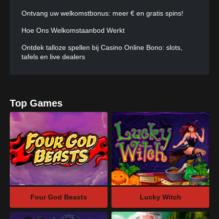
Ontvang uw welkomstbonus: meer € en gratis spins!
Hoe Ons Welkomstaanbod Werkt
Ontdek talloze spellen bij Casino Online Bono: slots,
tafels en live dealers
Waarnaar u moet uitkijken
Elke week kunt u gratis spins, geld terugkrijgen en
toernooien krijgen bij Casino Online Bono.
Top Games
Hoe onze wekelijkse beloningen werken
Word een vip bij Casino Online Bono: ontvang speciale
beloningen
Speel met vertrouwen bij Casino Online Bono:
gelicentieerd en veilig Nederland
Waarom vertrouwen Casino Online Bono?
Four God Beasts
Lucky Witch
Ervaar promoties op je telefoon: spel altijd en overal!