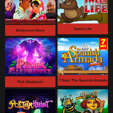
Sweet Life
Bollywood Story
7 Days The Spanish Armada
Pink Elephants