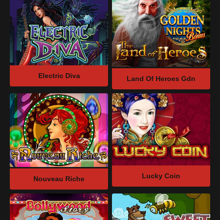
Waarom Casino Online Bono gebruiken om op je
telefoon te spelen?
Word lid van Casino Online Bono's speciale
evenementen: veel plezier en win veel met Nederland
festiviteiten!
Hoe u lid kunt worden van het Nederland evenement
van Casino Online Bono
Electric Diva
Land Of Heroes Gdn
Maak deel uit van Casino Online Bono-winnaars:
spelers in Nederland verzilveren!
Hoe winnaars worden gemaakt bij Casino Online Bono
Hoe te zetten € In Casino Online Bono Simple
Stapsgewijs Deposito Proces
Lucky Coin
Nouveau Riche