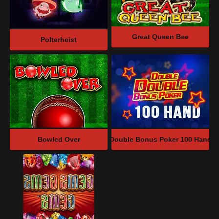
Great Queen Bee
Polterheist
Bowled Over
Double Bonus Poker 100 Hand