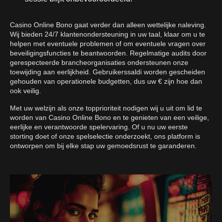
Casino Online Bono gaat verder dan alleen wettelijke naleving.
Wij bieden 24/7 klantenondersteuning in uw taal, klaar om u te
helpen met eventuele problemen of om eventuele vragen over
beveiligingsfuncties te beantwoorden. Regelmatige audits door
gerespecteerde brancheorganisaties ondersteunen onze
toewijding aan eerlijkheid. Gebruikerssaldi worden gescheiden
gehouden van operationele budgetten, dus uw € zijn hoe dan
ook veilig.
Met uw welzijn als onze topprioriteit nodigen wij u uit om lid te
worden van Casino Online Bono en te genieten van een veilige,
eerlijke en verantwoorde spelervaring. Of u nu uw eerste
storting doet of onze spelselectie onderzoekt, ons platform is
ontworpen om bij elke stap uw gemoedsrust te garanderen.