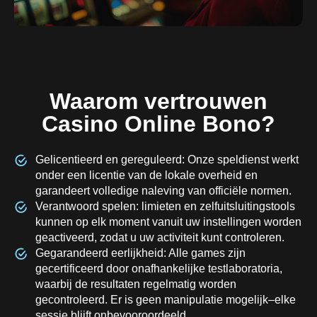
Waarom vertrouwen
Casino Online Bono?
Gelicentieerd en gereguleerd: Onze speldienst werkt
onder een licentie van de lokale overheid en
garandeert volledige naleving van officiële normen.
Verantwoord spelen: limieten en zelfuitsluitingstools
kunnen op elk moment vanuit uw instellingen worden
geactiveerd, zodat u uw activiteit kunt controleren.
Gegarandeerd eerlijkheid: Alle games zijn
gecertificeerd door onafhankelijke testlaboratoria,
waarbij de resultaten regelmatig worden
gecontroleerd. Er is geen manipulatie mogelijk–elke
sessie blijft onbevooroordeeld.