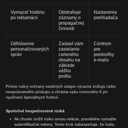
Vymazať históriu
Odstraňuje
Nastavenia
po reklamácii
záznamy o
prehliadača
propagačnej
činnosti
Odhlásenie
Zastaví vám
Centrum
personalizovaných
zasielanie
pre
správ
cieleného
predvoľby
obsahu na
e-mailu
základe
vášho
profilu
Prísne rutiny ochrany osobných údajov výrazne znižujú riziko
neoprávneného prístupu a chránia vašu rovnováhu € pri
využívaní špeciálnych funkcií.
Spoločné bezpečnostné riziká
Ak chcete znížiť riziko únosu relácie, pravidelne vymažte
autentifikačné tokeny. Tento krok zabezpečuje, že ľudia,