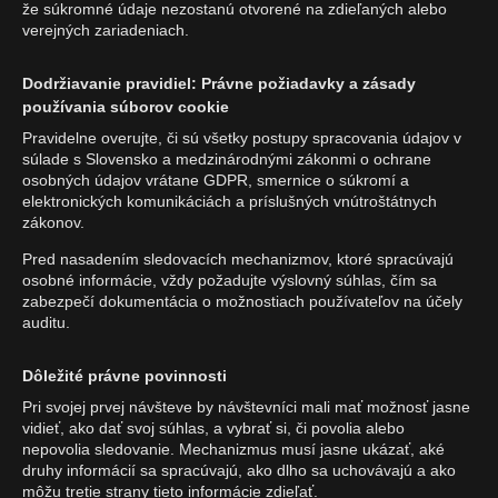
že súkromné údaje nezostanú otvorené na zdieľaných alebo
verejných zariadeniach.
Dodržiavanie pravidiel: Právne požiadavky a zásady
používania súborov cookie
Pravidelne overujte, či sú všetky postupy spracovania údajov v
súlade s Slovensko a medzinárodnými zákonmi o ochrane
osobných údajov vrátane GDPR, smernice o súkromí a
elektronických komunikáciách a príslušných vnútroštátnych
zákonov.
Pred nasadením sledovacích mechanizmov, ktoré spracúvajú
osobné informácie, vždy požadujte výslovný súhlas, čím sa
zabezpečí dokumentácia o možnostiach používateľov na účely
auditu.
Dôležité právne povinnosti
Pri svojej prvej návšteve by návštevníci mali mať možnosť jasne
vidieť, ako dať svoj súhlas, a vybrať si, či povolia alebo
nepovolia sledovanie. Mechanizmus musí jasne ukázať, aké
druhy informácií sa spracúvajú, ako dlho sa uchovávajú a ako
môžu tretie strany tieto informácie zdieľať.