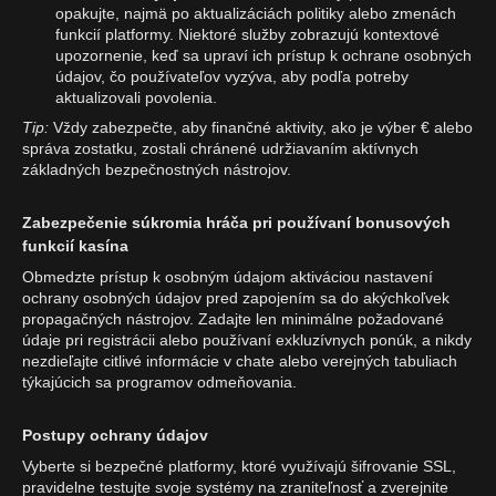
opakujte, najmä po aktualizáciách politiky alebo zmenách
funkcií platformy. Niektoré služby zobrazujú kontextové
upozornenie, keď sa upraví ich prístup k ochrane osobných
údajov, čo používateľov vyzýva, aby podľa potreby
aktualizovali povolenia.
Tip:
Vždy zabezpečte, aby finančné aktivity, ako je výber € alebo
správa zostatku, zostali chránené udržiavaním aktívnych
základných bezpečnostných nástrojov.
Zabezpečenie súkromia hráča pri používaní bonusových
funkcií kasína
Obmedzte prístup k osobným údajom aktiváciou nastavení
ochrany osobných údajov pred zapojením sa do akýchkoľvek
propagačných nástrojov. Zadajte len minimálne požadované
údaje pri registrácii alebo používaní exkluzívnych ponúk, a nikdy
nezdieľajte citlivé informácie v chate alebo verejných tabuliach
týkajúcich sa programov odmeňovania.
Postupy ochrany údajov
Vyberte si bezpečné platformy, ktoré využívajú šifrovanie SSL,
pravidelne testujte svoje systémy na zraniteľnosť a zverejnite