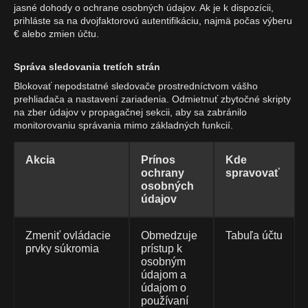
jasné dohody o ochrane osobných údajov. Ak je k dispozícii,
prihláste sa na dvojfaktorovú autentifikáciu, najmä počas výberu
€ alebo zmien účtu.
Správa sledovania tretích strán
Blokovať nepodstatné sledovače prostredníctvom vášho
prehliadača a nastavení zariadenia. Odmietnuť zbytočné skripty
na zber údajov v propagačnej sekcii, aby sa zabránilo
monitorovaniu správania mimo základných funkcií.
Akcia
Prínos
Kde
ochrany
spravovať
osobných
údajov
Zmeniť ovládacie
Obmedzuje
Tabuľa účtu
prvky súkromia
prístup k
osobným
údajom a
údajom o
používaní