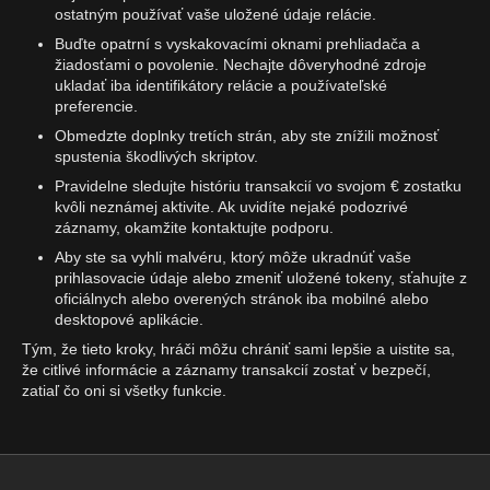
ostatným používať vaše uložené údaje relácie.
Buďte opatrní s vyskakovacími oknami prehliadača a
žiadosťami o povolenie. Nechajte dôveryhodné zdroje
ukladať iba identifikátory relácie a používateľské
preferencie.
Obmedzte doplnky tretích strán, aby ste znížili možnosť
spustenia škodlivých skriptov.
Pravidelne sledujte históriu transakcií vo svojom € zostatku
kvôli neznámej aktivite. Ak uvidíte nejaké podozrivé
záznamy, okamžite kontaktujte podporu.
Aby ste sa vyhli malvéru, ktorý môže ukradnúť vaše
prihlasovacie údaje alebo zmeniť uložené tokeny, sťahujte z
oficiálnych alebo overených stránok iba mobilné alebo
desktopové aplikácie.
Tým, že tieto kroky, hráči môžu chrániť sami lepšie a uistite sa,
že citlivé informácie a záznamy transakcií zostať v bezpečí,
zatiaľ čo oni si všetky funkcie.