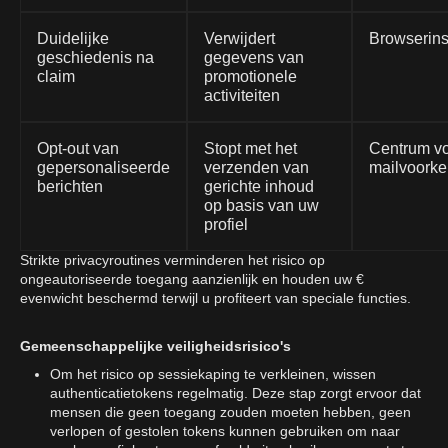
Duidelijke
Verwijdert
Browserins
geschiedenis na
gegevens van
claim
promotionele
activiteiten
Opt-out van
Stopt met het
Centrum vo
gepersonaliseerde
verzenden van
mailvoorke
berichten
gerichte inhoud
op basis van uw
profiel
Strikte privacyroutines verminderen het risico op
ongeautoriseerde toegang aanzienlijk en houden uw €
evenwicht beschermd terwijl u profiteert van speciale functies.
Gemeenschappelijke veiligheidsrisico's
Om het risico op sessiekaping te verkleinen, wissen
authenticatietokens regelmatig. Deze stap zorgt ervoor dat
mensen die geen toegang zouden moeten hebben, geen
verlopen of gestolen tokens kunnen gebruiken om naar