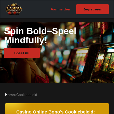
Aanmelden
Registreren
Spin Bold–Speel
Mindfully!
Speel nu
Home
Cookiebeleid
Casino Online Bono's Cookiebeleid: