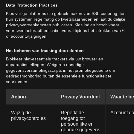
Data Protection Practices
Kies veilige platforms die gebruik maken van SSL-codering, test
hun systemen regelmatig op kwetsbaarheden en laat duidelijke
privacyovereenkomsten publiceren. Kies indien beschikbaar
voor tweefactorauthenticatie, vooral tijdens het intrekken van €
of accountwijzigingen.
Het beheren van tracking door derden
Blokkeer niet-essentiële trackers via uw browser en
apparaatinstellingen. Weigeren onnodige
gegevensverzamelingsscripts in het promotiegedeelte om
gedragsmonitoring buiten de essentiële functionaliteit te
voorkomen.
Action
Privacy Voordeel
Waar te b
Wijzig de
Beperkt de
Account d
privacycontroles
toegang tot
persoonlijke en
gebruiksgegevens