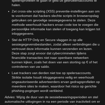
spelersprofielen te gaan of geld uit gebruikersaccounts te
halen.
Zet cross-site scripting (XSS) preventie-instellingen aan om
te voorkomen dat hackers slechte scripts in browseropslag
gebruiken om gevoelige sessiegegevens te stelen. Deze
methode weerhoudt hackers ervan code toe te voegen die
persoonlijke informatie kan stelen of toegang kan krijgen tot
inloggegevens.
Stel de HTTP Only en Secure vlaggen in op alle
sessiegegevensbestanden, zodat alleen verbindingen die u
vertrouwt deze informatie kunnen verzenden en lezen.
Deze stap zorgt ervoor dat cybercriminelen tijdens
financiële transacties niet naar openbare netwerken
kunnen kijken, zoals het doen van een storting op € of het
controleren van uw saldo.
Laat trackers van derden niet toe op spelersaccounts.
Strikte isolatie houdt inloggegevens veilig en weerhoudt
ongeautoriseerde adverteerders ervan gedragsprofielen op
meerdere sites te maken, waardoor het risico op gerichte
phishing-pogingen wordt verkleind.
Advies:
Wijzig de duur van de sessiebewaringsperioden en stel
automatische uitlogingen in na een periode van inactiviteit om er