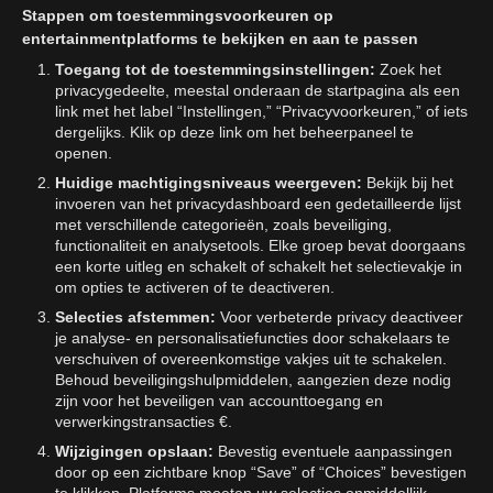
Stappen om toestemmingsvoorkeuren op
entertainmentplatforms te bekijken en aan te passen
Toegang tot de toestemmingsinstellingen:
Zoek het
privacygedeelte, meestal onderaan de startpagina als een
link met het label “Instellingen,” “Privacyvoorkeuren,” of iets
dergelijks. Klik op deze link om het beheerpaneel te
openen.
Huidige machtigingsniveaus weergeven:
Bekijk bij het
invoeren van het privacydashboard een gedetailleerde lijst
met verschillende categorieën, zoals beveiliging,
functionaliteit en analysetools. Elke groep bevat doorgaans
een korte uitleg en schakelt of schakelt het selectievakje in
om opties te activeren of te deactiveren.
Selecties afstemmen:
Voor verbeterde privacy deactiveer
je analyse- en personalisatiefuncties door schakelaars te
verschuiven of overeenkomstige vakjes uit te schakelen.
Behoud beveiligingshulpmiddelen, aangezien deze nodig
zijn voor het beveiligen van accounttoegang en
verwerkingstransacties €.
Wijzigingen opslaan:
Bevestig eventuele aanpassingen
door op een zichtbare knop “Save” of “Choices” bevestigen
te klikken. Platforms moeten uw selecties onmiddellijk