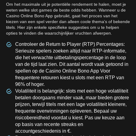
Om het maximale uit je potentiële rendement te halen, moet je
weten welke slot games de beste odds hebben. Wanneer u de
Casino Online Bono App gebruikt, gaat het proces van het
kiezen van een spel verder dan alleen coole thema's of bekende
titels. Hier zijn enkele specifieke suggesties om u te helpen
opties te vinden die waarschijnlijker vruchten afwerpen.
Controleer de Return to Player (RTP) Percentages:
Serieuze spelers zoeken altijd naar RTP-informatie,
die het verwachte uitbetalingspercentage in de loop
van de tijd laat zien. Dit aantal wordt vaak getoond in
spellen op de Casino Online Bono App Voor
frequentere retouren kiest u slots met een RTP van
96% of hoger.
Volatiliteit is belangrijk: slots met een hoge volatiliteit
betalen doorgaans minder vaak, maar bieden grotere
prijzen, terwijl titels met een lage volatiliteit kleinere,
frequente overwinningen opleveren. Bepaal uw
risicobereidheid voordat u kiest. Pas uw keuze aan
op basis van recente streaks en
accountgeschiedenis in €.