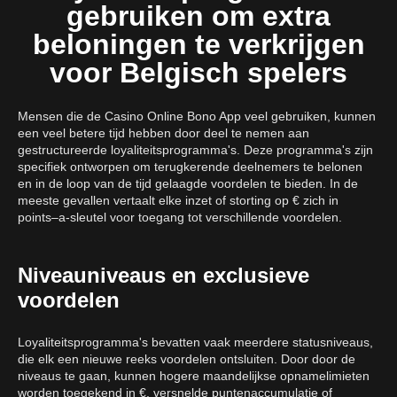
gebruiken om extra
beloningen te verkrijgen
voor Belgisch spelers
Mensen die de Casino Online Bono App veel gebruiken, kunnen
een veel betere tijd hebben door deel te nemen aan
gestructureerde loyaliteitsprogramma's. Deze programma's zijn
specifiek ontworpen om terugkerende deelnemers te belonen
en in de loop van de tijd gelaagde voordelen te bieden. In de
meeste gevallen vertaalt elke inzet of storting op € zich in
points–a-sleutel voor toegang tot verschillende voordelen.
Niveauniveaus en exclusieve
voordelen
Loyaliteitsprogramma's bevatten vaak meerdere statusniveaus,
die elk een nieuwe reeks voordelen ontsluiten. Door door de
niveaus te gaan, kunnen hogere maandelijkse opnamelimieten
worden toegekend in €, versnelde puntenaccumulatie of