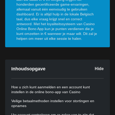
honderden gecertificeerde game-ervaringen,
allemaal vanuit één eenvoudig te gebruiken
dashboard. Er is altijd hulp in de lokale Belgisch
taal, dus elke vraag krijgt snel en correct
antwoord. Met het loyaliteitssysteem van Casino
Online Bono App kun je punten verdienen die je
kunt omzetten in € wanneer je maar wilt. Dit zal je
helpen om meer uit elke sessie te halen.
Inhoudsopgave
Hide
Hoe u zich kunt aanmelden en een account kunt
instellen in de online bono-app van Casino
Veilige betaalmethoden instellen voor stortingen en
opnames
Uw account controleren om er zeker van te zijn dat