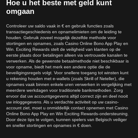
Hoe u het beste met geld kunt
omgaan
Controleer uw saldo vaak in € en gebruik functies zoals
transactiegeschiedenis en opnamelimieten om de leiding te
houden. Gebruik zoveel mogelijk dezelfde methode voor
stortingen en opnames, zoals Casino Online Bono App Play en
Win. Exciting Rewards stelt de veiligheid van klanten op de
eerste plaats door betalingen alleen via vertrouwde kanalen te
verwerken. Als de gewenste betaalmethode niet beschikbaar is
voor opname, biedt het merk een andere optie die de
beveiligingsregels volgt. Voor snellere toegang tot winsten kunt
u rekening houden met e-wallets (zoals Skrill of Neteller), die
opnames vaak binnen enkele uren verwerken in vergelijking met
meerdere werkdagen voor traditionele bankmethoden. Zorg
ervoor dat uw accountgegevens altijd correct zijn en deel nooit
uw inloggegevens. Als u verdachte activiteit op uw casino-
account ziet, moet u onmiddellijk contact opnemen met Casino
Online Bono App Play en Win Exciting Rewards-ondersteuning.
Door deze tips te volgen, kunnen spelers van Belgisch veiliger
en sneller stortingen en opnames in € doen.