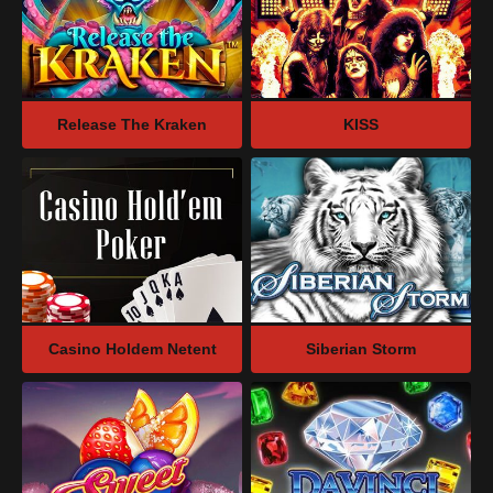
Punten gebruiken en bonussen kiezen
Het beheersen van de Belgisch mobiele ervaring in de
online bono-app van Casino
Het maken van de Dashboard Layout Uw Eigen
Release The Kraken
KISS
Vlotte in-game transities
Uw persoonlijke en financiële informatie veilig houden
Transacties veilig maken in €
Privacyinstellingen en apparaatbescherming
Hoe u snel hulp kunt krijgen bij problemen
Overzicht van het ondersteuningskanaal
Casino Holdem Netent
Siberian Storm
Experttips voor versnelde resolutie
Verantwoord spelen Instellingen en limieten in het
casino Online Bono App voor Belgisch gebruikers
Limieten op weddenschappen en stortingen die u voor