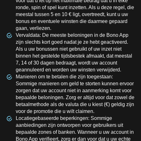
voor dat u let op het maximale bedrag dat u in elke
ronde, spin of spel kunt inzetten. Als u deze regel, die
meestal tussen 5 en 10 € ligt, overtreedt, kunt u uw
bonus en eventuele winsten die daarmee gepaard
gaan, verliezen.
Vervaldata: De meeste beloningen in de Bono App
zijn slechts kort goed nadat je ze hebt geactiveerd.
Als u uw bonussen niet gebruikt of uw inzet niet
binnen het gestelde tijdsbestek afmaakt, dat meestal
7, 14 of 30 dagen bedraagt, wordt uw account
geannuleerd en worden uw winsten verwijderd.
Manieren om te betalen die zijn toegestaan:
Sommige manieren om geld te storten kunnen ervoor
zorgen dat uw account niet in aanmerking komt voor
bepaalde beloningen. Zorg er altijd voor dat zowel de
betaalmethode als de valuta die u kiest (€) geldig zijn
voor de promotie die u wilt claimen.
Locatiegebaseerde beperkingen: Sommige
aanbiedingen zijn ontworpen voor gebruikers uit
bepaalde zones of banken. Wanneer u uw account in
Bono App verifieert, zorg er dan voor dat u uw echte