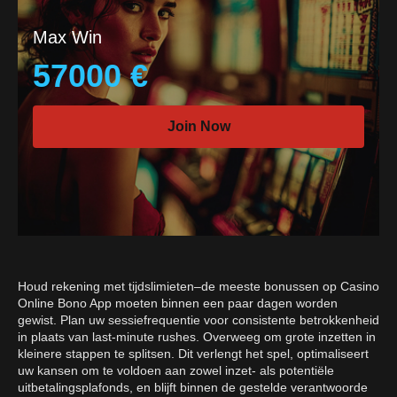
Max Win
57000 €
Join Now
Houd rekening met tijdslimieten–de meeste bonussen op Casino
Online Bono App moeten binnen een paar dagen worden
gewist. Plan uw sessiefrequentie voor consistente betrokkenheid
in plaats van last-minute rushes. Overweeg om grote inzetten in
kleinere stappen te splitsen. Dit verlengt het spel, optimaliseert
uw kansen om te voldoen aan zowel inzet- als potentiële
uitbetalingsplafonds, en blijft binnen de gestelde verantwoorde