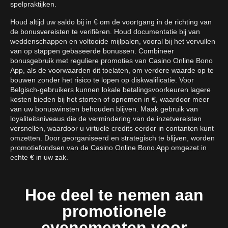
spelpraktijken.
Houd altijd uw saldo bij in € om de voortgang in de richting van
de bonusvereisten te verifiëren. Houd documentatie bij van
weddenschappen en voltooide mijlpalen, vooral bij het vervullen
van op stappen gebaseerde bonussen. Combineer
bonusgebruik met reguliere promoties van Casino Online Bono
App, als de voorwaarden dit toelaten, om verdere waarde op te
bouwen zonder het risico te lopen op diskwalificatie. Voor
Belgisch-gebruikers kunnen lokale betalingsvoorkeuren lagere
kosten bieden bij het storten of opnemen in €, waardoor meer
van uw bonuswinsten behouden blijven. Maak gebruik van
loyaliteitsniveaus die de vermindering van de inzetvereisten
versnellen, waardoor u virtuele credits eerder in contanten kunt
omzetten. Door georganiseerd en strategisch te blijven, worden
promotiefondsen van de Casino Online Bono App omgezet in
echte € in uw zak.
Hoe deel te nemen aan
promotionele
evenementen voor