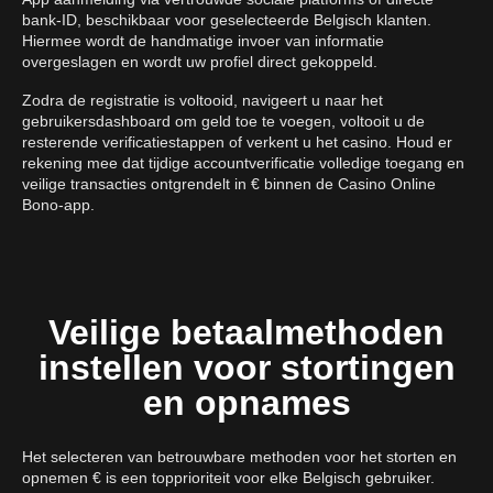
bank-ID, beschikbaar voor geselecteerde Belgisch klanten.
Hiermee wordt de handmatige invoer van informatie
overgeslagen en wordt uw profiel direct gekoppeld.
Zodra de registratie is voltooid, navigeert u naar het
gebruikersdashboard om geld toe te voegen, voltooit u de
resterende verificatiestappen of verkent u het casino. Houd er
rekening mee dat tijdige accountverificatie volledige toegang en
veilige transacties ontgrendelt in € binnen de Casino Online
Bono-app.
Veilige betaalmethoden
instellen voor stortingen
en opnames
Het selecteren van betrouwbare methoden voor het storten en
opnemen € is een topprioriteit voor elke Belgisch gebruiker.