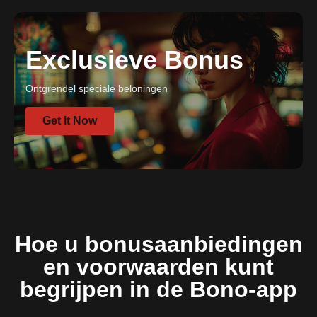
Exclusieve Bonus
Ontgrendel speciale beloningen
Get It Now
Hoe u bonusaanbiedingen
en voorwaarden kunt
begrijpen in de Bono-app