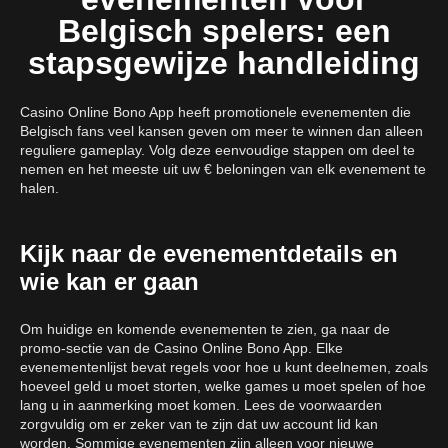
Belgisch spelers: een
stapsgewijze handleiding
Casino Online Bono App heeft promotionele evenementen die
Belgisch fans veel kansen geven om meer te winnen dan alleen
reguliere gameplay. Volg deze eenvoudige stappen om deel te
nemen en het meeste uit uw € beloningen van elk evenement te
halen.
Kijk naar de evenementdetails en
wie kan er gaan
Om huidige en komende evenementen te zien, ga naar de
promo-sectie van de Casino Online Bono App. Elke
evenementenlijst bevat regels voor hoe u kunt deelnemen, zoals
hoeveel geld u moet storten, welke games u moet spelen of hoe
lang u in aanmerking moet komen. Lees de voorwaarden
zorgvuldig om er zeker van te zijn dat uw account lid kan
worden. Sommige evenementen zijn alleen voor nieuwe