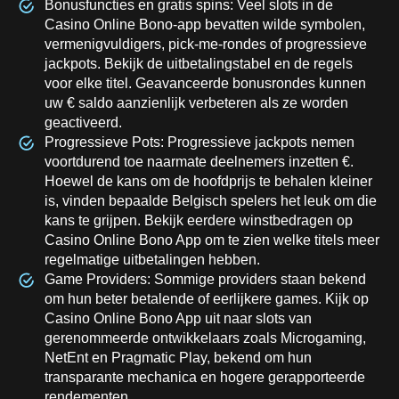
Bonusfuncties en gratis spins: Veel slots in de
Casino Online Bono-app bevatten wilde symbolen,
vermenigvuldigers, pick-me-rondes of progressieve
jackpots. Bekijk de uitbetalingstabel en de regels
voor elke titel. Geavanceerde bonusrondes kunnen
uw € saldo aanzienlijk verbeteren als ze worden
geactiveerd.
Progressieve Pots: Progressieve jackpots nemen
voortdurend toe naarmate deelnemers inzetten €.
Hoewel de kans om de hoofdprijs te behalen kleiner
is, vinden bepaalde Belgisch spelers het leuk om die
kans te grijpen. Bekijk eerdere winstbedragen op
Casino Online Bono App om te zien welke titels meer
regelmatige uitbetalingen hebben.
Game Providers: Sommige providers staan bekend
om hun beter betalende of eerlijkere games. Kijk op
Casino Online Bono App uit naar slots van
gerenommeerde ontwikkelaars zoals Microgaming,
NetEnt en Pragmatic Play, bekend om hun
transparante mechanica en hogere gerapporteerde
rendementen.