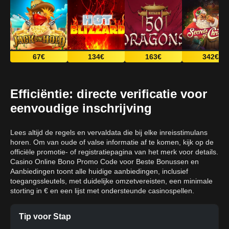
67€
134€
163€
342€
Efficiëntie: directe verificatie voor
eenvoudige inschrijving
Lees altijd de regels en vervaldata die bij elke inreisstimulans
horen. Om van oude of valse informatie af te komen, kijk op de
officiële promotie- of registratiepagina van het merk voor details.
Casino Online Bono Promo Code voor Beste Bonussen en
Aanbiedingen toont alle huidige aanbiedingen, inclusief
toegangssleutels, met duidelijke omzetvereisten, een minimale
storting in € en een lijst met ondersteunde casinospellen.
Tip voor Stap