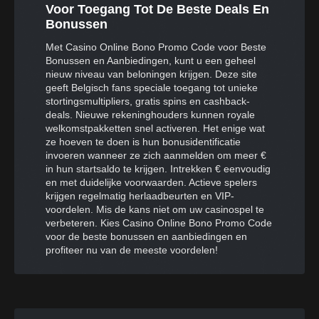
Voor Toegang Tot De Beste Deals En
Bonussen
Met Casino Online Bono Promo Code voor Beste
Bonussen en Aanbiedingen, kunt u een geheel
nieuw niveau van beloningen krijgen. Deze site
geeft Belgisch fans speciale toegang tot unieke
stortingsmultipliers, gratis spins en cashback-
deals. Nieuwe rekeninghouders kunnen royale
welkomstpakketten snel activeren. Het enige wat
ze hoeven te doen is hun bonusidentificatie
invoeren wanneer ze zich aanmelden om meer €
in hun startsaldo te krijgen. Intrekken € eenvoudig
en met duidelijke voorwaarden. Actieve spelers
krijgen regelmatig herlaadbeurten en VIP-
voordelen. Mis de kans niet om uw casinospel te
verbeteren. Kies Casino Online Bono Promo Code
voor de beste bonussen en aanbiedingen en
profiteer nu van de meeste voordelen!