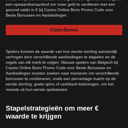
een opwaardeeraanbod om meer geld te verdienen met een
gezond saldo in € bij Casino Online Bono Promo Code voor
Beste Bonussen en Aanbiedingen.
Claim Bonus
Spelers kunnen de waarde van hun eerste storting aanzienlijk
verhogen door verschillende aanbiedingen te stapelen en de
regels van elk merk te volgen. Nieuwe spelers van Belgisch bij
Casino Online Bono Promo Code voor Beste Bonussen en
Aanbiedingen moeten zoeken naar manieren om verschillende
bonussen te combineren, zoals een percentage match op de
eerste storting, gratis spins of cashback-beloningen, om het
meeste uit hun eerste spelsessies.
Stapelstrategieën om meer €
waarde te krijgen