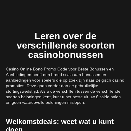
Leren over de
verschillende soorten
casinobonussen
Casino Online Bono Promo Code voor Beste Bonussen en
Aanbiedingen heeft een breed scala aan bonussen en
aanbiedingen voor spelers die op zoek zijn naar Belgisch casino
promoties. Deze gaan verder dan de gebruikelijke
stortingswedstrijd. Als u de verschillen tussen de verschillende
soorten beloningen kent, kunt u het beste uit uw € saldo halen
en geen waardevolle beloningen mislopen.
Welkomstdeals: weet wat u kunt
doen