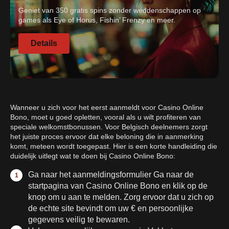
Geniet van 350 gratis spins zonder weddenschappen op
games als Eye of Horus, Fishin’ Frenzy en meer.
Details
Wanneer u zich voor het eerst aanmeldt voor Casino Online
Bono, moet u goed opletten, vooral als u wilt profiteren van
speciale welkomstbonussen. Voor Belgisch deelnemers zorgt
het juiste proces ervoor dat elke beloning die in aanmerking
komt, meteen wordt toegepast. Hier is een korte handleiding die
duidelijk uitlegt wat te doen bij Casino Online Bono:
Ga naar het aanmeldingsformulier Ga naar de
startpagina van Casino Online Bono en klik op de
knop om u aan te melden. Zorg ervoor dat u zich op
de echte site bevindt om uw € en persoonlijke
gegevens veilig te bewaren.