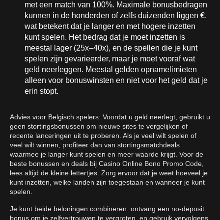
met een match van 100%. Maximale bonusbedragen
kunnen in de honderden of zelfs duizenden liggen €,
wat betekent dat je langer en met hogere inzetten
kunt spelen. Het bedrag dat je moet inzetten is
meestal lager (25x–40x), en de spellen die je kunt
spelen zijn gevarieerder, maar je moet vooraf wat
geld neerleggen. Meestal gelden opnamelimieten
alleen voor bonuswinsten en niet voor het geld dat je
erin stopt.
Advies voor Belgisch spelers: Voordat u geld neerlegt, gebruikt u
geen stortingsbonussen om nieuwe sites te vergelijken of
recente lanceringen uit te proberen. Als je veel wilt spelen of
veel wilt winnen, profiteer dan van stortingsmatchdeals
waarmee je langer kunt spelen en meer waarde krijgt. Voor de
beste bonussen en deals bij Casino Online Bono Promo Code,
lees altijd de kleine lettertjes. Zorg ervoor dat je weet hoeveel je
kunt inzetten, welke landen zijn toegestaan en wanneer je kunt
spelen.
Je kunt beide beloningen combineren: ontvang een no-deposit
bonus om je zelfvertrouwen te vergroten, en gebruik vervolgens