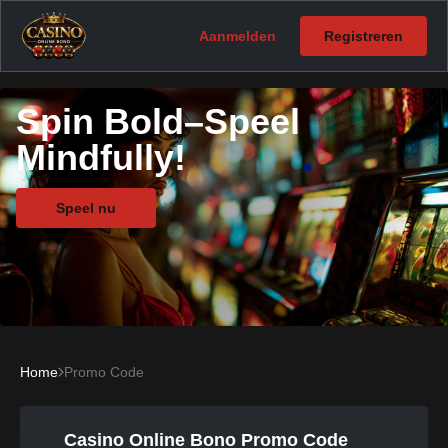
Aanmelden
Registreren
Spin Bold–Speel
Mindfully!
Speel nu
Home
Promo Code
Casino Online Bono Promo Code