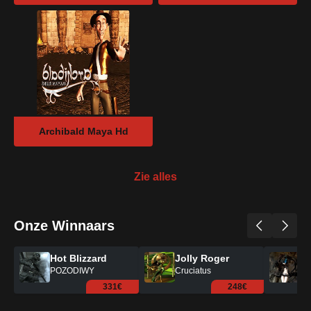
Triple Dragons
Zie alles
Onze Winnaars
Hot Blizzard
Jolly Roger
Ga
POZODIWY
Cruciatus
Br
331€
248€