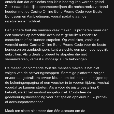
ontdek dan dat er slechts een klein bedrag kan worden geïnd.
Zoek naar duidelijke opnametermijnen die rechtstreeks verband
houden met de Casino Online Bono Promo Code voor Beste
Bonussen en Aanbiedingen, vooral nadat u aan de
inzetvereisten voldoet.
Een andere fout die mensen vaak maken, is proberen meer dan
één voucher op hetzelfde account te gebruiken zonder te
controleren of ze kunnen stapelen. Op veel sites, zoals die
vermeld onder Casino Online Bono Promo Code voor de beste
bonussen en aanbiedingen, kunt u slechts één promotie tegelijk
gebruiken. Als u deals probeert te stapelen die niet
samenwerken, verliest u mogelijk al uw beloningen.
De meest voorkomende fout die mensen maken is het niet
volgen van de activeringsstappen. Sommige platforms zorgen
ervoor dat gebruikers ervoor kiezen om beloningen te krijgen op
de beloningenpagina of een voucher in te voeren tijdens livechat
voordat ze kunnen storten. Als u vóór de juiste bestelling €
betaalt, werkt het aanbod mogelijk niet. Controleer de
goedkeuringsbevestiging vóór het spelen opnieuw in uw profiel-
of accountportemonnee.
Maak ten slotte niet meer dan één account om de