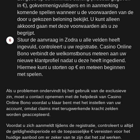
in €), gokvermenigvuldigers en in aanmerking
komende spellen wanneer u de voorwaarden van de
door u gekozen beloning bekijkt. U kunt alleen
akkoord gaan met deze voorwaarden als u ze
begrijpt.
Stuur de aanvraag in Zodra u alle velden heeft
ingevuld, controleert u uw registratie. Casino Online
Bono verbindt de welkomstbonus meteen aan uw
nieuwe klantprofiel nadat u deze heeft ingediend.
Hiermee kunt u storten op € en meteen beginnen
met spelen.
Als u problemen ondervindt bij het gebruik van de exclusieve
zin, moet u contact opnemen met de helpdesk van Casino
Online Bono voordat u klaar bent met het instellen van uw
account, omdat claims met terugwerkende kracht zelden
worden geaccepteerd.
Voordat u zich aanmeldt tijdens de registratie, controleert u altijd
de geldigheidsperiode en de toepasselijke € vereisten voor het
huidige aanbod om er zeker van te zijn dat het zal werken.