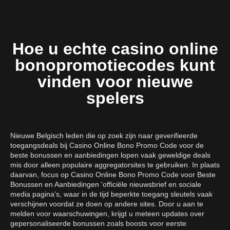
Hoe u echte casino online
bonopromotiecodes kunt
vinden voor nieuwe
spelers
Nieuwe Belgisch leden die op zoek zijn naar geverifieerde
toegangsdeals bij Casino Online Bono Promo Code voor de
beste bonussen en aanbiedingen lopen vaak geweldige deals
mis door alleen populaire aggregatorsites te gebruiken. In plaats
daarvan, focus op Casino Online Bono Promo Code voor Beste
Bonussen en Aanbiedingen 'officiële nieuwsbrief en sociale
media pagina's, waar in de tijd beperkte toegang sleutels vaak
verschijnen voordat ze doen op andere sites. Door u aan te
melden voor waarschuwingen, krijgt u meteen updates over
gepersonaliseerde bonussen zoals boosts voor eerste