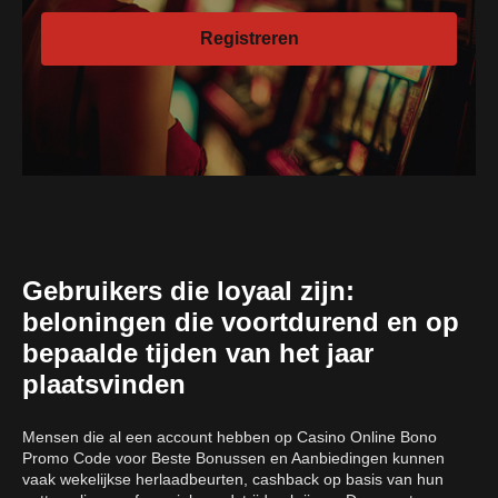
Registreren
Gebruikers die loyaal zijn:
beloningen die voortdurend en op
bepaalde tijden van het jaar
plaatsvinden
Mensen die al een account hebben op Casino Online Bono
Promo Code voor Beste Bonussen en Aanbiedingen kunnen
vaak wekelijkse herlaadbeurten, cashback op basis van hun