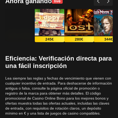
Ahora ganando
217€
291€
215€
272€
Eficiencia: Verificación directa para
una fácil inscripción
Lea siempre las reglas y fechas de vencimiento que vienen con
cualquier incentivo de entrada. Para deshacerse de información
antigua o falsa, consulte la página oficial de promoción o
registro de la marca para obtener más detalles. El código
promocional de Casino Online Bono para los mejores bonos y
ofertas muestra todas las ofertas actuales, incluidas las claves
de entrada, con requisitos de rotación claros, un depósito
mínimo en € y una lista de juegos de casino compatibles.