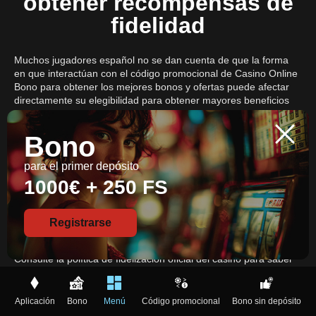
obtener recompensas de
fidelidad
Muchos jugadores español no se dan cuenta de que la forma
en que interactúan con el código promocional de Casino Online
Bono para obtener los mejores bonos y ofertas puede afectar
directamente su elegibilidad para obtener mayores beneficios
de lealtad. Cuando agrega vales promocionales rastreados a su
cuenta, se rastrea cada apuesta elegible y canje. Esto eleva su
Bono
estatus en la estructura escalonada del programa de
fidelización. Por ejemplo, el uso de ofertas exclusivas de
para el primer depósito
temporada vinculadas al código promocional de Casino Online
Bono para obtener los mejores bonos y ofertas puede ayudarlo
1000€ + 250 FS
a ganar puntos o acelerar su progreso a niveles VIP más altos.
A medida que su estado aumenta, es posible que pueda
obtener un reembolso mensual en €, obtener un mejor soporte
Registrarse
y aumentar sus límites de retiro.
Consulte la política de fidelización oficial del casino para saber
qué actividades relacionadas con los reembolsos promocionales
afectan la acumulación de puntos o los bonos por hitos. Datos
reales de diferentes marcas muestran que las personas que
Aplicación
Bono
Menú
Código promocional
Bono sin depósito
utilizan el código promocional Casino Online Bono para obtener