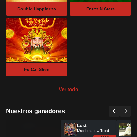
Double Happiness
Fruits N Stars
Fu Cai Shen
Ver todo
Nuestros ganadores
Gift Rap
Lost
Pa
Viky
Marshmallow Treat
Co