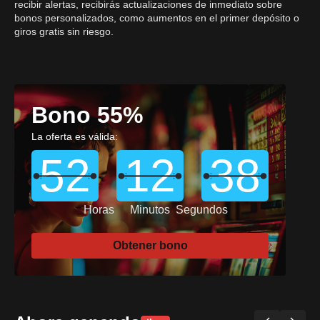
recibir alertas, recibirás actualizaciones de inmediato sobre
bonos personalizados, como aumentos en el primer depósito o
giros gratis sin riesgo.
Bono 55%
La oferta es válida:
52
12
36
Horas
Minutos
Segundos
Obtener bono