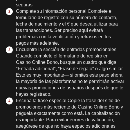
seguras.
Complete su información personal Complete el
formulario de registro con su número de contacto,
fecha de nacimiento y el € que desea utilizar para
las transacciones. Ser preciso aquí evitará
problemas con la verificación y retrasos en los
pagos más adelante.
Encuentre la sección de entradas promocionales
Cuando complete el formulario de registro en
Casino Online Bono, busque un cuadro que diga
"Entrada adicional", "Frase de regalo" o algo similar.
Esto es muy importante— si omites este paso ahora,
la mayoría de las plataformas no te permitirán activar
nuevas promociones de usuarios después de que te
hayas registrado.
Escriba la frase especial Copie la frase del sitio de
promociones más reciente de Casino Online Bono y
péguela exactamente como está. La capitalización
es importante. Para evitar errores de validación,
asegúrese de que no haya espacios adicionales