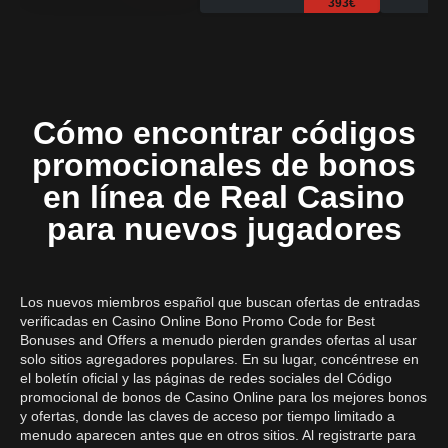
313€
393€
Cómo encontrar códigos
promocionales de bonos
en línea de Real Casino
para nuevos jugadores
Los nuevos miembros español que buscan ofertas de entradas
verificadas en Casino Online Bono Promo Code for Best
Bonuses and Offers a menudo pierden grandes ofertas al usar
solo sitios agregadores populares. En su lugar, concéntrese en
el boletín oficial y las páginas de redes sociales del Código
promocional de bonos de Casino Online para los mejores bonos
y ofertas, donde las claves de acceso por tiempo limitado a
menudo aparecen antes que en otros sitios. Al registrarte para