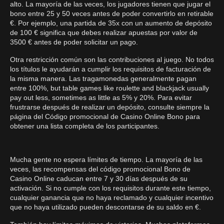
alto. La mayoría de las veces, los jugadores tienen que jugar el
bono entre 25 y 50 veces antes de poder convertirlo en retirable
€. Por ejemplo, una partida de 35x con un aumento de depósito
de 100 € significa que debes realizar apuestas por valor de
3500 € antes de poder solicitar un pago.
Otra restricción común son las contribuciones al juego. No todos
los títulos le ayudarán a cumplir los requisitos de facturación de
la misma manera. Las tragamonedas generalmente pagan
entre 100%, but table games like roulette and blackjack usually
pay out less, sometimes as little as 5% y 20%. Para evitar
frustrarse después de realizar un depósito, consulte siempre la
página del Código promocional de Casino Online Bono para
obtener una lista completa de los participantes.
Mucha gente no espera límites de tiempo. La mayoría de las
veces, las recompensas del código promocional Bono de
Casino Online caducan entre 7 y 30 días después de su
activación. Si no cumple con los requisitos durante este tiempo,
cualquier ganancia que no haya reclamado y cualquier incentivo
que no haya utilizado pueden descontarse de su saldo en €.