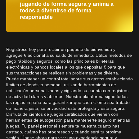
jugando de forma segura y anima a
todos a divertirse de forma
responsable
Regístrese hoy para recibir un paquete de bienvenida y
agregue € adicional a su saldo de inmediato. Utilice métodos de
pago rápidos y seguros, como las principales billeteras
electrónicas y bancos locales a los que depositar € para que
sus transacciones se realicen sin problemas y se divierta.
Puede mantener un control total sobre sus gastos estableciendo
límites de depósito personal, utilizando herramientas de
notificación personalizadas y vigilando su cuenta con registros
de actividad claros y abiertos. Nuestra plataforma sigue todas
las reglas España para garantizar que cada cliente sea tratado
de manera justa, su privacidad esté protegida y esté seguro.
Disfruta de cientos de juegos certificados que vienen con
herramientas de autogestión para mantenerte seguro mientras
juegas. Tu panel personal siempre te muestra cuánto has
gastado, cuánto has progresado y cuándo será tu próxima
sesión. Únase ahora para vivir una experiencia segura y