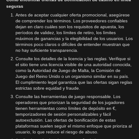
seguras
Antes de aceptar cualquier oferta promocional, asegúrese
de comprender los términos. Los proveedores confiables
dejan en claro cuáles son los requisitos de apuesta, los
períodos de validez, los límites de retiro, los límites
máximos de ganancias y la elegibilidad de los usuarios. Los
términos poco claros o difíciles de entender muestran que
no hay suficiente transparencia.
Consulte los detalles de la licencia y las reglas. Verifique si
el sitio tiene una licencia visible de una autoridad conocida,
como la Autoridad de Juego de Malta, la Comisión de
Juego del Reino Unido o un organismo similar en su país.
El cumplimiento legal garantiza que las ofertas sigan reglas
estrictas sobre equidad y fraude.
Consulte las herramientas de juego responsable. Los
operadores que priorizan la seguridad de los jugadores
tienen herramientas como límites de depósito en €,
temporizadores de sesión personalizables y fácil
autoexclusión. Las ofertas de bonificación de estas
plataformas suelen seguir el mismo enfoque que prioriza al
usuario, lo que reduce el riesgo de abuso.