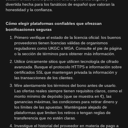
divertida hecha para los fanáticos de español que valoran la
honestidad y la confianza.
Cómo elegir plataformas confiables que ofrezcan
bonificaciones seguras
Primero verifique el estado de la licencia oficial: los buenos
proveedores tienen licencias válidas de organismos
reguladores como UKGC o MGA. Consulte el pie de página
o la sección de términos para obtener más información.
Utilice únicamente sitios que utilicen tecnología de cifrado
avanzada. Busque el protocolo HTTPS e información sobre
certificados SSL que mantengan privada la información y
las transacciones de los clientes.
Mire atentamente los términos del bono antes de usarlo.
Las ofertas reales siempre tienen requisitos claros, como el
monto mínimo de depósito (que se muestra en €), las
ganancias máximas, las condiciones para retirar dinero y
los límites de las apuestas. Manténgase alejado de
plataformas que limiten los retiros o tengan reglas de
transferencia que no estén claras.
Investigue el historial del proveedor en materia de pago a