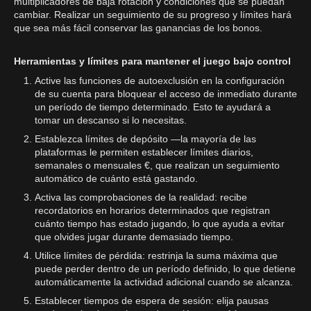
multiplicadores de baja rotación y condiciones que se puedan
cambiar. Realizar un seguimiento de su progreso y límites hará
que sea más fácil conservar las ganancias de los bonos.
Herramientas y límites para mantener el juego bajo control
Active las funciones de autoexclusión en la configuración
de su cuenta para bloquear el acceso de inmediato durante
un período de tiempo determinado. Esto te ayudará a
tomar un descanso si lo necesitas.
Establezca límites de depósito —la mayoría de las
plataformas le permiten establecer límites diarios,
semanales o mensuales €, que realizan un seguimiento
automático de cuánto está gastando.
Activa las comprobaciones de la realidad: recibe
recordatorios en horarios determinados que registran
cuánto tiempo has estado jugando, lo que ayuda a evitar
que olvides jugar durante demasiado tiempo.
Utilice límites de pérdida: restrinja la suma máxima que
puede perder dentro de un período definido, lo que detiene
automáticamente la actividad adicional cuando se alcanza.
Establecer tiempos de espera de sesión: elija pausas