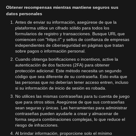
Obtener recompensas mientras mantiene seguros sus
datos personales
Antes de enviar su información, asegúrese de que la
plataforma utilice un cifrado sólido para todos los
formularios de registro y transacciones. Busque URL que
comiencen con "https://" y sellos de confianza de empresas
independientes de ciberseguridad en páginas que tratan
sobre pagos o información personal.
Cuando obtenga bonificaciones o incentivos, active la
autenticación de dos factores (2FA) para obtener
protección adicional. Este método necesita un segundo
código que sea diferente de su contraseña. Esto evita que
las personas que no deberían tener acceso entren, incluso
si su información de inicio de sesión es robada.
No utilices las mismas contraseñas para tu cuenta de juego
que para otros sitios. Asegúrese de que sus contraseñas
sean seguras y únicas. Las herramientas para administrar
contraseñas pueden ayudarle a crear y almacenar de
forma segura combinaciones complejas, lo que reduce el
riesgo de infracciones.
Al brindar información, proporcione solo el mínimo