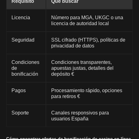
Requisito
Qué buscar
Licencia
Número para MGA, UKGC o una
licencia de autoridad local
Seguridad
SSL cifrado (HTTPS), políticas de
privacidad de datos
Condiciones
Condiciones transparentes,
de
apuestas justas, detalles del
bonificación
depósito €
Pagos
Procesamiento rápido, opciones
para retiros €
Soporte
Canales responsivos para
usuarios España
Cómo encontrar ofertas de bonificación de casino en línea