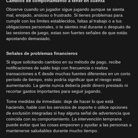
Cambios de comportamiento a tener en cuenta
Observe cuando un jugador sigue jugando aunque se sienta
mal, enojado, ansioso o frustrado. Si tienes problemas para
cumplir con los límites establecidos, faltas al trabajo o a tus
obligaciones personales, o te sientes mal durante o después de
las sesiones de juego, estas son fuertes señales de que estás
apostando demasiado.
Señales de problemas financieros
Si sigue solicitando cambios en su método de pago, recibe
notificaciones de saldo bajo con frecuencia o realiza
transacciones a € desde muchas fuentes diferentes en un corto
período de tiempo, esto podría significar que el riesgo está
aumentando. La gente nunca debería pedir dinero prestado ni
recortar gastos importantes para seguir jugando.
Tome medidas de inmediato: deje de hacer lo que está
haciendo, hable con los servicios de soporte o utilice opciones
de exclusión integradas si hay alguna señal de advertencia que
coincida con su comportamiento. La intervención temprana
puede evitar que las cosas empeoren y ayudar a las personas a
mantenerse saludables durante mucho tiempo.