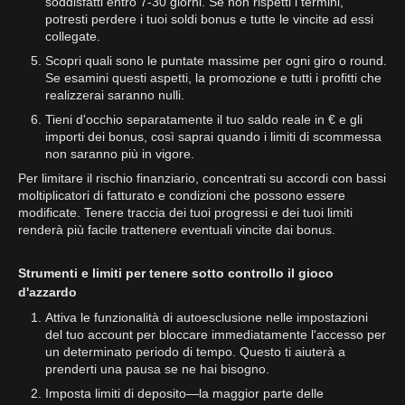
soddisfatti entro 7-30 giorni. Se non rispetti i termini,
potresti perdere i tuoi soldi bonus e tutte le vincite ad essi
collegate.
Scopri quali sono le puntate massime per ogni giro o round.
Se esamini questi aspetti, la promozione e tutti i profitti che
realizzerai saranno nulli.
Tieni d'occhio separatamente il tuo saldo reale in € e gli
importi dei bonus, così saprai quando i limiti di scommessa
non saranno più in vigore.
Per limitare il rischio finanziario, concentrati su accordi con bassi
moltiplicatori di fatturato e condizioni che possono essere
modificate. Tenere traccia dei tuoi progressi e dei tuoi limiti
renderà più facile trattenere eventuali vincite dai bonus.
Strumenti e limiti per tenere sotto controllo il gioco
d'azzardo
Attiva le funzionalità di autoesclusione nelle impostazioni
del tuo account per bloccare immediatamente l'accesso per
un determinato periodo di tempo. Questo ti aiuterà a
prenderti una pausa se ne hai bisogno.
Imposta limiti di deposito—la maggior parte delle