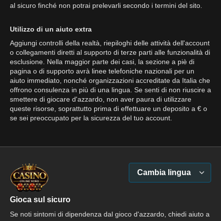
al sicuro finché non potrai prelevarli secondo i termini del sito.
Utilizzo di un aiuto extra
Aggiungi controlli della realtà, riepiloghi delle attività dell'account
o collegamenti diretti al supporto di terze parti alle funzionalità di
esclusione. Nella maggior parte dei casi, la sezione a piè di
pagina o di supporto avrà linee telefoniche nazionali per un
aiuto immediato, nonché organizzazioni accreditate da Italia che
offrono consulenza in più di una lingua. Se senti di non riuscire a
smettere di giocare d'azzardo, non aver paura di utilizzare
queste risorse, soprattutto prima di effettuare un deposito a € o
se sei preoccupato per la sicurezza del tuo account.
Cambia lingua
Gioca sul sicuro
Se noti sintomi di dipendenza dal gioco d'azzardo, chiedi aiuto a