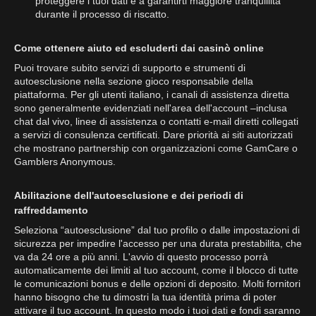
proteggere i tuoi dati e a garantirti maggiore tranquillità
durante il processo di riscatto.
Come ottenere aiuto ed escluderti dai casinò online
Puoi trovare subito servizi di supporto e strumenti di
autoesclusione nella sezione gioco responsabile della
piattaforma. Per gli utenti italiano, i canali di assistenza diretta
sono generalmente evidenziati nell'area dell'account –inclusa
chat dal vivo, linee di assistenza o contatti e-mail diretti collegati
a servizi di consulenza certificati. Dare priorità ai siti autorizzati
che mostrano partnership con organizzazioni come GamCare o
Gamblers Anonymous.
Abilitazione dell'autoesclusione e dei periodi di
raffreddamento
Seleziona “autoesclusione” dal tuo profilo o dalle impostazioni di
sicurezza per impedire l'accesso per una durata prestabilita, che
va da 24 ore a più anni. L'avvio di questo processo porrà
automaticamente dei limiti al tuo account, come il blocco di tutte
le comunicazioni bonus e delle opzioni di deposito. Molti fornitori
hanno bisogno che tu dimostri la tua identità prima di poter
attivare il tuo account. In questo modo i tuoi dati e fondi saranno