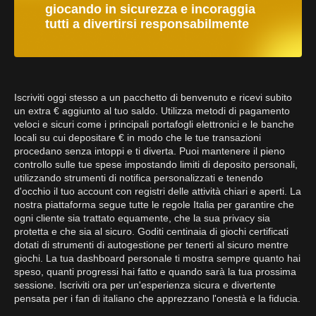
giocando in sicurezza e incoraggia
tutti a divertirsi responsabilmente
Iscriviti oggi stesso a un pacchetto di benvenuto e ricevi subito
un extra € aggiunto al tuo saldo. Utilizza metodi di pagamento
veloci e sicuri come i principali portafogli elettronici e le banche
locali su cui depositare € in modo che le tue transazioni
procedano senza intoppi e ti diverta. Puoi mantenere il pieno
controllo sulle tue spese impostando limiti di deposito personali,
utilizzando strumenti di notifica personalizzati e tenendo
d'occhio il tuo account con registri delle attività chiari e aperti. La
nostra piattaforma segue tutte le regole Italia per garantire che
ogni cliente sia trattato equamente, che la sua privacy sia
protetta e che sia al sicuro. Goditi centinaia di giochi certificati
dotati di strumenti di autogestione per tenerti al sicuro mentre
giochi. La tua dashboard personale ti mostra sempre quanto hai
speso, quanti progressi hai fatto e quando sarà la tua prossima
sessione. Iscriviti ora per un'esperienza sicura e divertente
pensata per i fan di italiano che apprezzano l'onestà e la fiducia.