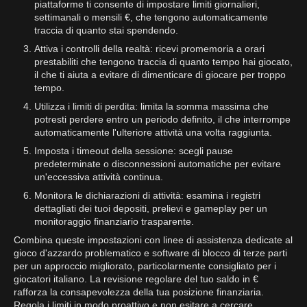
piattaforme ti consente di impostare limiti giornalieri,
settimanali o mensili €, che tengono automaticamente
traccia di quanto stai spendendo.
Attiva i controlli della realtà: ricevi promemoria a orari
prestabiliti che tengono traccia di quanto tempo hai giocato,
il che ti aiuta a evitare di dimenticare di giocare per troppo
tempo.
Utilizza i limiti di perdita: limita la somma massima che
potresti perdere entro un periodo definito, il che interrompe
automaticamente l'ulteriore attività una volta raggiunta.
Imposta i timeout della sessione: scegli pause
predeterminate o disconnessioni automatiche per evitare
un'eccessiva attività continua.
Monitora le dichiarazioni di attività: esamina i registri
dettagliati dei tuoi depositi, prelievi e gameplay per un
monitoraggio finanziario trasparente.
Combina queste impostazioni con linee di assistenza dedicate al
gioco d'azzardo problematico e software di blocco di terze parti
per un approccio migliorato, particolarmente consigliato per i
giocatori italiano. La revisione regolare del tuo saldo in €
rafforza la consapevolezza della tua posizione finanziaria.
Regola i limiti in modo proattivo e non esitare a cercare