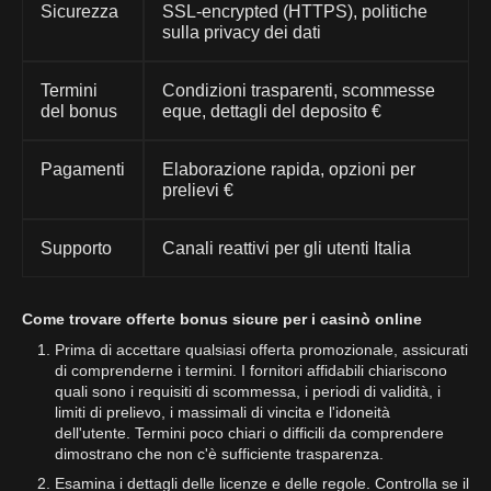
Sicurezza
SSL-encrypted (HTTPS), politiche
sulla privacy dei dati
Termini
Condizioni trasparenti, scommesse
del bonus
eque, dettagli del deposito €
Pagamenti
Elaborazione rapida, opzioni per
prelievi €
Supporto
Canali reattivi per gli utenti Italia
Come trovare offerte bonus sicure per i casinò online
Prima di accettare qualsiasi offerta promozionale, assicurati
di comprenderne i termini. I fornitori affidabili chiariscono
quali sono i requisiti di scommessa, i periodi di validità, i
limiti di prelievo, i massimali di vincita e l'idoneità
dell'utente. Termini poco chiari o difficili da comprendere
dimostrano che non c'è sufficiente trasparenza.
Esamina i dettagli delle licenze e delle regole. Controlla se il