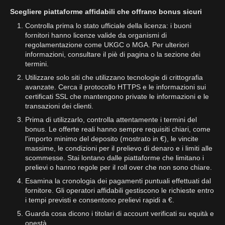
Scegliere piattaforme affidabili che offrano bonus sicuri
Controlla prima lo stato ufficiale della licenza: i buoni
fornitori hanno licenze valide da organismi di
regolamentazione come UKGC o MGA. Per ulteriori
informazioni, consultare il piè di pagina o la sezione dei
termini.
Utilizzare solo siti che utilizzano tecnologie di crittografia
avanzate. Cerca il protocollo HTTPS e le informazioni sui
certificati SSL che mantengono private le informazioni e le
transazioni dei clienti.
Prima di utilizzarlo, controlla attentamente i termini del
bonus. Le offerte reali hanno sempre requisiti chiari, come
l'importo minimo del deposito (mostrato in €), le vincite
massime, le condizioni per il prelievo di denaro e i limiti alle
scommesse. Stai lontano dalle piattaforme che limitano i
prelievi o hanno regole per il roll over che non sono chiare.
Esamina la cronologia dei pagamenti puntuali effettuati dal
fornitore. Gli operatori affidabili gestiscono le richieste entro
i tempi previsti e consentono prelievi rapidi a €.
Guarda cosa dicono i titolari di account verificati su equità e
onestà.