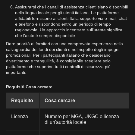
Assicurarsi che i canali di assistenza clienti siano disponibili
nella lingua locale per gli utenti italiano. Le piattaforme
affidabili forniscono ai clienti Italia supporto via e-mail, chat
e telefono e rispondono entro un periodo di tempo
ragionevole. Un approccio incentrato sull'utente significa
che l'aiuto è sempre disponibile.
Dare priorità ai fornitori con una comprovata esperienza nella
salvaguardia dei fondi dei clienti e nel rispetto degli impegni
promozionali. Per i partecipanti italiano che desiderano
divertimento e tranquillità, è consigliabile scegliere solo
piattaforme che superino tutti i controlli di sicurezza più
importanti.
Requisiti Cosa cercare
Requisito
Cosa cercare
Licenza
Numero per MGA, UKGC o licenza
di un'autorità locale