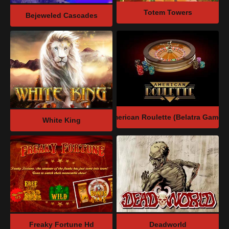
Totem Towers
Bejeweled Cascades
American Roulette (Belatra Games)
White King
Freaky Fortune Hd
Deadworld