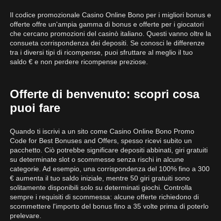
Il codice promozionale Casino Online Bono per i migliori bonus e
offerte offre un'ampia gamma di bonus e offerte per i giocatori
che cercano promozioni del casinò italiano. Questi vanno oltre la
consueta corrispondenza dei depositi. Se conosci le differenze
tra i diversi tipi di ricompense, puoi sfruttare al meglio il tuo
saldo € e non perdere ricompense preziose.
Offerte di benvenuto: scopri cosa
puoi fare
Quando ti iscrivi a un sito come Casino Online Bono Promo
Code for Best Bonuses and Offers, spesso ricevi subito un
pacchetto. Ciò potrebbe significare depositi abbinati, giri gratuiti
su determinate slot o scommesse senza rischi in alcune
categorie. Ad esempio, una corrispondenza del 100% fino a 300
€ aumenta il tuo saldo iniziale, mentre 50 giri gratuiti sono
solitamente disponibili solo su determinati giochi. Controlla
sempre i requisiti di scommessa: alcune offerte richiedono di
scommettere l'importo del bonus fino a 35 volte prima di poterlo
prelevare.