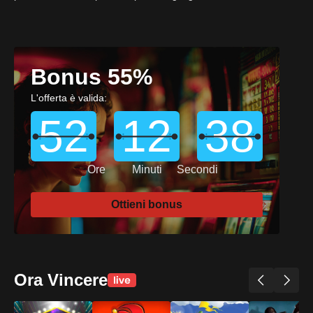
Bonus 55%
L'offerta è valida:
52
12
37
Ore
Minuti
Secondi
Ottieni bonus
Ora Vincere