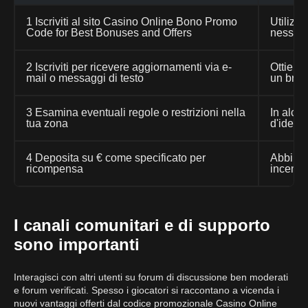
1 Iscriviti al sito Casino Online Bono Promo
Utilizza
Code for Best Bonuses and Offers
nessun
2 Iscriviti per ricevere aggiornamenti via e-
Ottieni 
mail o messaggi di testo
un brev
3 Esamina eventuali regole o restrizioni nella
In alcu
tua zona
d'identi
4 Deposita su € come specificato per
Abbina l
ricompensa
incentiv
I canali comunitari e di supporto
sono importanti
Interagisci con altri utenti su forum di discussione ben moderati
e forum verificati. Spesso i giocatori si raccontano a vicenda i
nuovi vantaggi offerti dal codice promozionale Casino Online