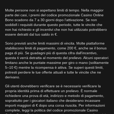
Molte persone non si aspettano limiti di tempo. Nella maggior
parte dei casi, i premi del codice promozionale Casino Online
Bono scadono da 7 a 30 giorni dopo l'attivazione. Se non
soddisfi i requisiti durante questo periodo, tutte le vincite che
non hai richiesto e gli incentivi che non hai utilizzato potrebbero
essere detratti dal tuo saldo in €.
Sono previsti anche limiti massimi di vincita. Molte piattaforme
stabiliscono limiti di pagamento, come 200 €, anche se il bonus
paga di più. Se guadagni più di questa cifra dall'incentivo,
questa ti verrà detratta al momento del prelievo. Alcuni operatori
limitano anche le puntate massime per giro o mano (solitamente
5–10 €) mentre la ricompensa è attiva. Se superi questi limiti,
potresti perdere le tue offerte attuali e tutte le vincite che ne
derivano.
Gli utenti dovrebbero verificare se è necessario verificare la
propria identità prima di effettuare un prelievo. È normale
richiedere una prova di età, indirizzo e metodo di pagamento,
soprattutto per i giocatori italiano che desiderano incassare
importi maggiori di € dopo una corsa riuscita. Per informazioni
complete, leggi la politica del codice promozionale Casino