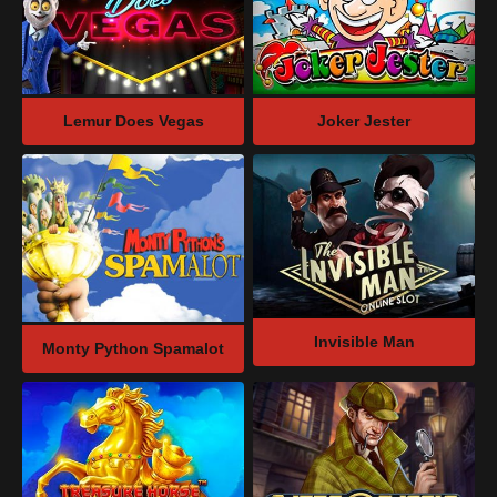
con abbinamento di deposito
Strategie di impilamento per ottenere più valore €
Suggerimenti utili
Lemur Does Vegas
Joker Jester
Cose che non dovresti fare quando utilizzi i buoni
premio online
Come utilizzare i codici promozionali per ottenere premi
fedeltà
I migliori strumenti e risorse per tenere traccia dei nuovi
codici promozionali Bono del casinò online
Servizi di allerta avanzati
Invisible Man
Monty Python Spamalot
Componenti aggiuntivi e plugin per browser