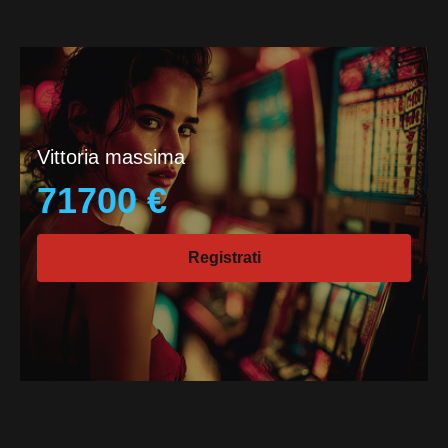
Vittoria massima
71700 €
Registrati