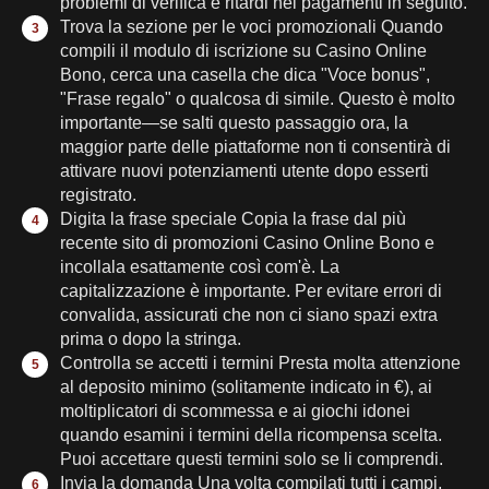
problemi di verifica e ritardi nei pagamenti in seguito.
Trova la sezione per le voci promozionali Quando
compili il modulo di iscrizione su Casino Online
Bono, cerca una casella che dica "Voce bonus",
"Frase regalo" o qualcosa di simile. Questo è molto
importante—se salti questo passaggio ora, la
maggior parte delle piattaforme non ti consentirà di
attivare nuovi potenziamenti utente dopo esserti
registrato.
Digita la frase speciale Copia la frase dal più
recente sito di promozioni Casino Online Bono e
incollala esattamente così com'è. La
capitalizzazione è importante. Per evitare errori di
convalida, assicurati che non ci siano spazi extra
prima o dopo la stringa.
Controlla se accetti i termini Presta molta attenzione
al deposito minimo (solitamente indicato in €), ai
moltiplicatori di scommessa e ai giochi idonei
quando esamini i termini della ricompensa scelta.
Puoi accettare questi termini solo se li comprendi.
Invia la domanda Una volta compilati tutti i campi,