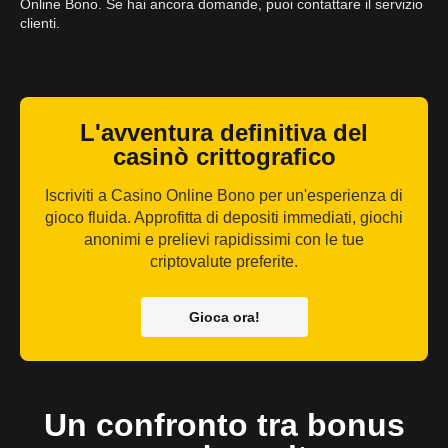
Online Bono. Se hai ancora domande, puoi contattare il servizio
clienti.
L'avventura definitiva del
casinò crittografico
Iscriviti a Casino Online Bono per un'esperienza di
gioco fluida. Approfitta di depositi immediati, giochi
anonimi e prelievi rapidissimi con le tue
criptovalute preferite.
Gioca ora!
Un confronto tra bonus