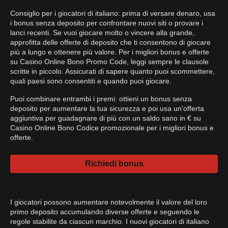
Consiglio per i giocatori di italiano: prima di versare denaro, usa
i bonus senza deposito per confrontare nuovi siti o provare i
lanci recenti. Se vuoi giocare molto o vincere alla grande,
approfitta delle offerte di deposito che ti consentono di giocare
più a lungo e ottenere più valore. Per i migliori bonus e offerte
su Casino Online Bono Promo Code, leggi sempre le clausole
scritte in piccolo. Assicurati di sapere quanto puoi scommettere,
quali paesi sono consentiti e quando puoi giocare.
Puoi combinare entrambi i premi: ottieni un bonus senza
deposito per aumentare la tua sicurezza e poi usa un'offerta
aggiuntiva per guadagnare di più con un saldo sano in € su
Casino Online Bono Codice promozionale per i migliori bonus e
offerte.
Richiedi bonus
I giocatori possono aumentare notevolmente il valore del loro
primo deposito accumulando diverse offerte e seguendo le
regole stabilite da ciascun marchio. I nuovi giocatori di italiano