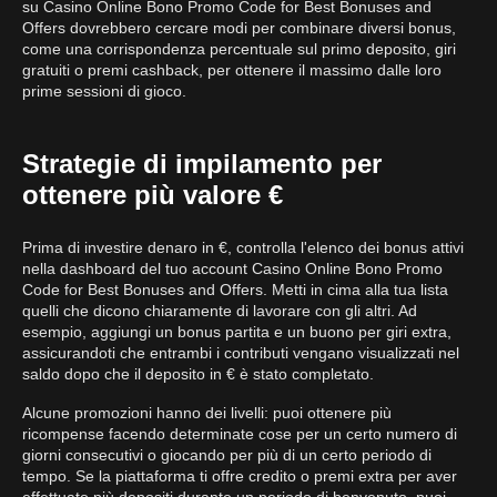
su Casino Online Bono Promo Code for Best Bonuses and
Offers dovrebbero cercare modi per combinare diversi bonus,
come una corrispondenza percentuale sul primo deposito, giri
gratuiti o premi cashback, per ottenere il massimo dalle loro
prime sessioni di gioco.
Strategie di impilamento per
ottenere più valore €
Prima di investire denaro in €, controlla l'elenco dei bonus attivi
nella dashboard del tuo account Casino Online Bono Promo
Code for Best Bonuses and Offers. Metti in cima alla tua lista
quelli che dicono chiaramente di lavorare con gli altri. Ad
esempio, aggiungi un bonus partita e un buono per giri extra,
assicurandoti che entrambi i contributi vengano visualizzati nel
saldo dopo che il deposito in € è stato completato.
Alcune promozioni hanno dei livelli: puoi ottenere più
ricompense facendo determinate cose per un certo numero di
giorni consecutivi o giocando per più di un certo periodo di
tempo. Se la piattaforma ti offre credito o premi extra per aver