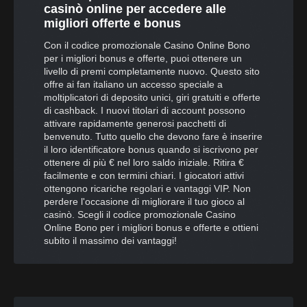
casinò online per accedere alle
migliori offerte e bonus
Con il codice promozionale Casino Online Bono
per i migliori bonus e offerte, puoi ottenere un
livello di premi completamente nuovo. Questo sito
offre ai fan italiano un accesso speciale a
moltiplicatori di deposito unici, giri gratuiti e offerte
di cashback. I nuovi titolari di account possono
attivare rapidamente generosi pacchetti di
benvenuto. Tutto quello che devono fare è inserire
il loro identificatore bonus quando si iscrivono per
ottenere di più € nel loro saldo iniziale. Ritira €
facilmente e con termini chiari. I giocatori attivi
ottengono ricariche regolari e vantaggi VIP. Non
perdere l'occasione di migliorare il tuo gioco al
casinò. Scegli il codice promozionale Casino
Online Bono per i migliori bonus e offerte e ottieni
subito il massimo dei vantaggi!