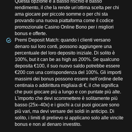
Questa opzione è a basso rischio e basso
rendimento, il che la rende un'ottima scelta per chi
ama giocare per piccole somme o per chi sta
provando una nuova piattaforma come il codice
promozionale Casino Online Bono per i migliori
bonus e offerte.
Premi Deposit Match: quando i clienti versano
denaro sui loro conti, possono aggiungere una
percentuale del loro deposito iniziale. Di solito è
100%, but it can be as high as 200%. Se qualcuno
deposita €100, il suo nuovo saldo potrebbe essere
€200 con una corrispondenza del 100%. Gli importi
massimi dei bonus possono essere nell'ordine delle
centinaia o addirittura migliaia di €, il che significa
che puoi giocare più a lungo e con puntate più alte.
L'importo che devi scommettere è solitamente più
basso (25x–40x) e i giochi a cui puoi giocare sono
più vari, ma devi versare dei soldi in anticipo. Di
solito, i limiti di prelievo si applicano solo alle vincite
bonus e non al denaro investito.