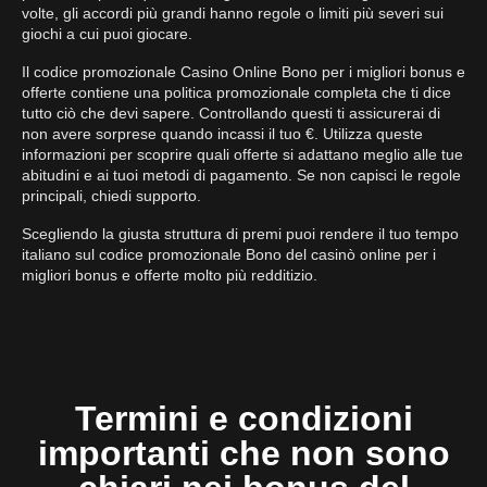
volte, gli accordi più grandi hanno regole o limiti più severi sui
giochi a cui puoi giocare.
Il codice promozionale Casino Online Bono per i migliori bonus e
offerte contiene una politica promozionale completa che ti dice
tutto ciò che devi sapere. Controllando questi ti assicurerai di
non avere sorprese quando incassi il tuo €. Utilizza queste
informazioni per scoprire quali offerte si adattano meglio alle tue
abitudini e ai tuoi metodi di pagamento. Se non capisci le regole
principali, chiedi supporto.
Scegliendo la giusta struttura di premi puoi rendere il tuo tempo
italiano sul codice promozionale Bono del casinò online per i
migliori bonus e offerte molto più redditizio.
Termini e condizioni
importanti che non sono