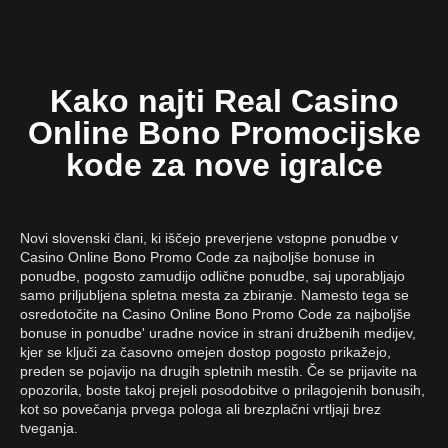
Kako najti Real Casino
Online Bono Promocijske
kode za nove igralce
Novi slovenski člani, ki iščejo preverjene vstopne ponudbe v
Casino Online Bono Promo Code za najboljše bonuse in
ponudbe, pogosto zamudijo odlične ponudbe, saj uporabljajo
samo priljubljena spletna mesta za zbiranje. Namesto tega se
osredotočite na Casino Online Bono Promo Code za najboljše
bonuse in ponudbe' uradne novice in strani družbenih medijev,
kjer se ključi za časovno omejen dostop pogosto prikažejo,
preden se pojavijo na drugih spletnih mestih. Če se prijavite na
opozorila, boste takoj prejeli posodobitve o prilagojenih bonusih,
kot so povečanja prvega pologa ali brezplačni vrtljaji brez
tveganja.