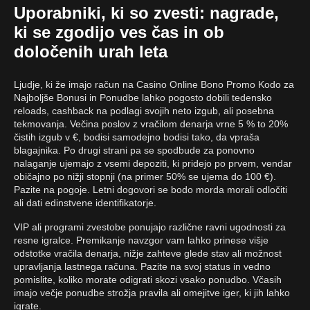
Uporabniki, ki so zvesti: nagrade,
ki se zgodijo ves čas in ob
določenih urah leta
Ljudje, ki že imajo račun na Casino Online Bono Promo Kodo za
Najboljše Bonusi in Ponudbe lahko pogosto dobili tedensko
reloads, cashback na podlagi svojih neto izgub, ali posebna
tekmovanja. Večina poslov z vračilom denarja vrne 5 % to 20%
čistih izgub v €, bodisi samodejno bodisi tako, da vpraša
blagajnika. Po drugi strani pa se spodbude za ponovno
nalaganje ujemajo z vsemi depoziti, ki pridejo po prvem, vendar
običajno po nižji stopnji (na primer 50% se ujema do 100 €).
Pazite na pogoje. Letni dogovori se bodo morda morali odločiti
ali dati edinstvene identifikatorje.
VIP ali programi zvestobe ponujajo različne ravni ugodnosti za
resne igralce. Premikanje navzgor vam lahko prinese višje
odstotke vračila denarja, nižje zahteve glede stav ali možnost
upravljanja lastnega računa. Pazite na svoj status in vedno
pomislite, koliko morate odigrati skozi vsako ponudbo. Včasih
imajo večje ponudbe strožja pravila ali omejitve iger, ki jih lahko
igrate.