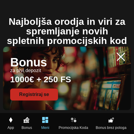
Najboljša orodja in viri za
spremljanje novih
spletnih promocijskih kod
Casino
Bonus
Iskanje posodobljenih Casino Online Bono Promo Kode je
za prvi depozit
bistvenega pomena za slovenski igralce, katerih cilj je
maksimiranje vsakega depozita v €. Zbiralniki tretjih oseb, kot
1000€ + 250 FS
sta BonusHawk in CodesFinder, pozorno spremljajo vrhunska
spletna mesta za igre na srečo, kot je Casino Online, in
posodabljajo posebne povezave za nagrajevanje v realnem
Registriraj se
času. Označite ta zaupanja vredna spletna mesta, da preverite,
ali obstajajo posebne ponudbe, preden končate prenos.
Napredne storitve opozarjanja
App
Bonus
Meni
Promocijska Koda
Bonus brez pologa