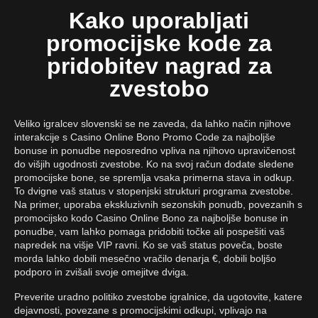
Kako uporabljati
promocijske kode za
pridobitev nagrad za
zvestobo
Veliko igralcev slovenski se ne zaveda, da lahko način njihove
interakcije s Casino Online Bono Promo Code za najboljše
bonuse in ponudbe neposredno vpliva na njihovo upravičenost
do višjih ugodnosti zvestobe. Ko na svoj račun dodate sledene
promocijske bone, se spremlja vsaka primerna stava in odkup.
To dvigne vaš status v stopenjski strukturi programa zvestobe.
Na primer, uporaba ekskluzivnih sezonskih ponudb, povezanih s
promocijsko kodo Casino Online Bono za najboljše bonuse in
ponudbe, vam lahko pomaga pridobiti točke ali pospešiti vaš
napredek na višje VIP ravni. Ko se vaš status poveča, boste
morda lahko dobili mesečno vračilo denarja €, dobili boljšo
podporo in zvišali svoje omejitve dviga.
Preverite uradno politiko zvestobe igralnice, da ugotovite, katere
dejavnosti, povezane s promocijskimi odkupi, vplivajo na