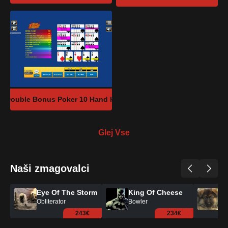
e Double Bonus Poker 10 Hand Habanero
Glej Vse
Naši zmagovalci
Rockstar Riches
Eye Of The Storm
Ki
Shane
Obliterator
Bo
267€
243€