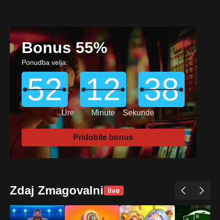
Bonus 55%
Ponudba velja:
52
12
37
Ure
Minute
Sekunde
Pridobite bonus
Zdaj Zmagovalni