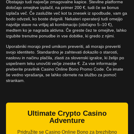
Obstajajo tudi največje zmagovalne kapice. Številne platforme
določajo omejitve izplačil, na primer 200 €, tudi če se bonus
izplača več. Če zaslužite več kot ta znesek iz spodbude, vam ga
bodo odvzeli, ko boste dvignili. Nekateri operaterji tudi omejijo
najvišje stave na vrtljaj ali kombinacijo (običajno 5–10 €),
medtem ko je nagrada aktivna. Če greste čez te omejitve, lahko
izgubite trenutne ponudbe in vse dobitke, ki gredo z njimi.
Uporabniki morajo pred umikom preveriti, ali morajo preveriti
svojo identiteto. Standardno je zahtevati dokazilo o starosti,
naslovu in načinu plačila, zlasti za slovenski igralce, ki želijo po
uspešnem teku unovčiti večje zneske €. Za vse informacije
preberite pravilnik Casino Online Bono Promo Code. Če imate
še vedno vprašanja, se lahko obrnete na službo za pomoč
strankam.
Ultimate Crypto Casino
Adventure
Pridružite se Casino Online Bono za brezhibno