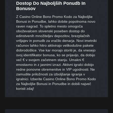
Dostop Do Najboljših Ponudb In
Bonusov
Z Casino Online Bono Promo Kodo za Najboljše
Bonusi in Ponudbe, lahko dobite popolnoma novo
raven nagrad. To spletno mesto omogoča
oboževalcem slovenski poseben dostop do
edinstvenih množiteljev depozitov, brezplačnih
vrtljajev in ponudb za vračilo denarja. Novi imetniki
računov lahko hitro aktivirajo velikodušne pakete
dobrodošlice. Vse kar morajo storiti je, da vnesejo
svoj identifikator bonusa, ko se prijavijo, da dobijo
več € v svojem začetnem stanju. Umakni €
enostavno in z jasnimi izrazi. Aktivni igralci dobijo
redne ponovne obremenitve in VIP ugodnosti. Ne
zamudite priložnosti za izboljšanje igranja v
igralnici. Izberite Casino Online Bono Promo Kodo
za Najboljše Bonusi in Ponudbe in dobili največ
koristi zdaj!