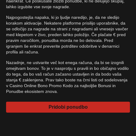
naenkrat. Če poskušate zložiti ponudbe, ki ne delujejo skupaj,
lahko izgubite vse svoje nagrade.
Najpogostejša napaka, ki jo ljudje naredijo, je, da ne sledijo
korakom aktivacije. Nekatere platforme prisilijo uporabnike, da
se odločijo za nagrade na strani z nagradami ali vnesejo vavčer
med klepetom v živo, preden lahko položijo. Če plačate € pred
pravim naročilom, ponudba morda ne bo delovala. Pred
igranjem še enkrat preverite potrditev odobritve v denarnici
profila ali računa.
Nazadnje, ne ustvarite več kot enega računa, da bi se izognili
omejitvam bonov. To je v nasprotju s pravili in bo običajno vodilo
do tega, da bo vaš račun začasno ustavljen in da bodo vaša
stanja € zaklenjena. Prav tako boste na črni listi od sodelovanja
v Casino Online Bono Promo Kodo za najboljše Bonusi in
Ponudbe ekosistem znova.
Pridobi ponudbo