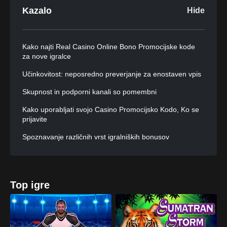
Kazalo
Hide
Kako najti Real Casino Online Bono Promocijske kode
za nove igralce
Učinkovitost: neposredno preverjanje za enostaven vpis
Skupnost in podporni kanali so pomembni
Kako uporabljati svojo Casino Promocijsko Kodo, Ko se
prijavite
Spoznavanje različnih vrst igralniških bonusov
Dobrodošli Deals: Vedeti, kaj lahko storite
Uporabniki, ki so zvesti: nagrade, ki se zgodijo ves čas
in ob določenih urah leta
Top igre
Pomembni Pogoji In Pogoji, Ki Niso Jasni V Bonusih
Promo Kode
Primerjava bonusov brez pologa in promocij ujemanja