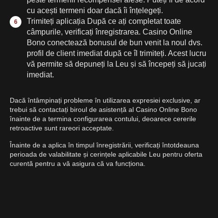
cu acești termeni doar dacă îi înțelegeți.
Trimiteți aplicația După ce ați completat toate
câmpurile, verificați înregistrarea. Casino Online
Bono conectează bonusul de bun venit la noul dvs.
profil de client imediat după ce îl trimiteți. Acest lucru
vă permite să depuneți la Leu și să începeți să jucați
imediat.
Dacă întâmpinați probleme în utilizarea expresiei exclusive, ar
trebui să contactați biroul de asistență al Casino Online Bono
înainte de a termina configurarea contului, deoarece cererile
retroactive sunt rareori acceptate.
Înainte de a aplica în timpul înregistrării, verificați întotdeauna
perioada de valabilitate și cerințele aplicabile Leu pentru oferta
curentă pentru a vă asigura că va funcționa.