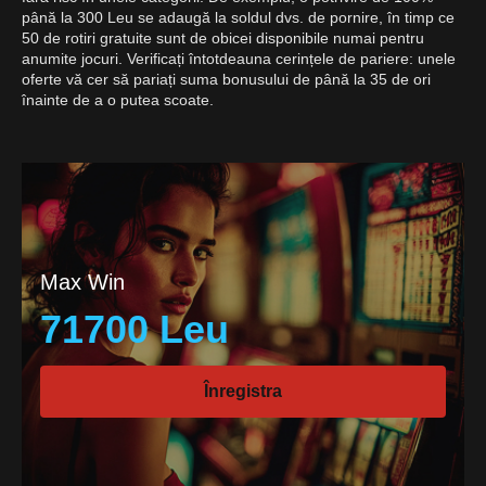
până la 300 Leu se adaugă la soldul dvs. de pornire, în timp ce
50 de rotiri gratuite sunt de obicei disponibile numai pentru
anumite jocuri. Verificați întotdeauna cerințele de pariere: unele
oferte vă cer să pariați suma bonusului de până la 35 de ori
înainte de a o putea scoate.
Max Win
71700 Leu
Înregistra