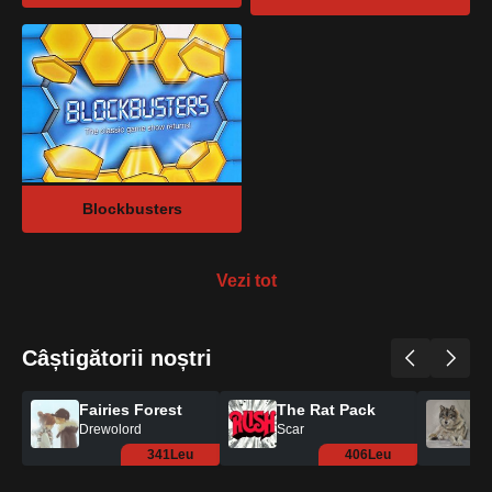
Blockbusters
Vezi tot
Câștigătorii noștri
Super Hot Barbeque
Fairies Forest
BloodEater
Drewolord
246Leu
341Leu