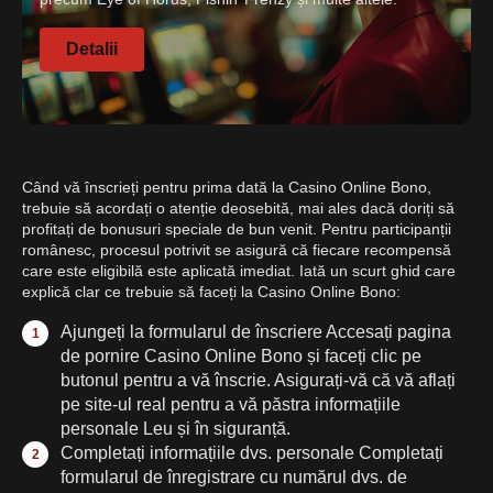
Detalii
Când vă înscrieți pentru prima dată la Casino Online Bono,
trebuie să acordați o atenție deosebită, mai ales dacă doriți să
profitați de bonusuri speciale de bun venit. Pentru participanții
românesc, procesul potrivit se asigură că fiecare recompensă
care este eligibilă este aplicată imediat. Iată un scurt ghid care
explică clar ce trebuie să faceți la Casino Online Bono:
Ajungeți la formularul de înscriere Accesați pagina
de pornire Casino Online Bono și faceți clic pe
butonul pentru a vă înscrie. Asigurați-vă că vă aflați
pe site-ul real pentru a vă păstra informațiile
personale Leu și în siguranță.
Completați informațiile dvs. personale Completați
formularul de înregistrare cu numărul dvs. de