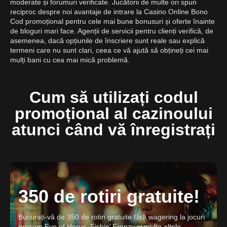
moderate și forumuri verificate. Jucătorii de multe ori spun
reciproc despre noi avantaje de intrare la Casino Online Bono
Cod promoțional pentru cele mai bune bonusuri și oferte înainte
de bloguri mari face. Agenții de servicii pentru clienți verifică, de
asemenea, dacă opțiunile de înscriere sunt reale sau explică
termeni care nu sunt clari, ceea ce vă ajută să obțineți cei mai
mulți bani cu cea mai mică problemă.
Cum să utilizați codul
promoțional al cazinoului
atunci când vă înregistrați
350 de rotiri gratuite!
Bucurați-vă de 350 de rotiri gratuite fără wagering la jocuri
precum Eye of Horus, Fishin’ Frenzy și multe altele.