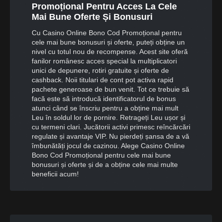
Promoțional Pentru Acces La Cele
Mai Bune Oferte Și Bonusuri
Cu Casino Online Bono Cod Promoțional pentru
cele mai bune bonusuri și oferte, puteți obține un
nivel cu totul nou de recompense. Acest site oferă
fanilor românesc acces special la multiplicatori
unici de depunere, rotiri gratuite și oferte de
cashback. Noii titulari de cont pot activa rapid
pachete generoase de bun venit. Tot ce trebuie să
facă este să introducă identificatorul de bonus
atunci când se înscriu pentru a obține mai mult
Leu în soldul lor de pornire. Retrageți Leu ușor și
cu termeni clari. Jucătorii activi primesc reîncărcări
regulate și avantaje VIP. Nu pierdeți șansa de a vă
îmbunătăți jocul de cazinou. Alege Casino Online
Bono Cod Promoțional pentru cele mai bune
bonusuri și oferte și de a obține cele mai multe
beneficii acum!