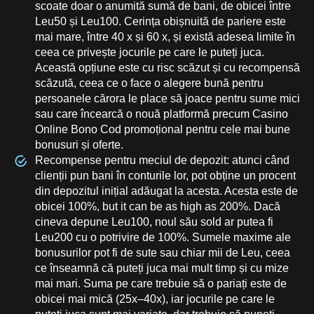
scoate doar o anumită sumă de bani, de obicei între
Leu50 și Leu100. Cerința obișnuită de pariere este
mai mare, între 40 x și 60 x, și există adesea limite în
ceea ce privește jocurile pe care le puteți juca.
Această opțiune este cu risc scăzut și cu recompensă
scăzută, ceea ce o face o alegere bună pentru
persoanele cărora le place să joace pentru sume mici
sau care încearcă o nouă platformă precum Casino
Online Bono Cod promoțional pentru cele mai bune
bonusuri și oferte.
Recompense pentru meciul de depozit: atunci când
clienții pun bani în conturile lor, pot obține un procent
din depozitul inițial adăugat la acesta. Acesta este de
obicei 100%, but it can be as high as 200%. Dacă
cineva depune Leu100, noul său sold ar putea fi
Leu200 cu o potrivire de 100%. Sumele maxime ale
bonusurilor pot fi de sute sau chiar mii de Leu, ceea
ce înseamnă că puteți juca mai mult timp și cu mize
mai mari. Suma pe care trebuie să o pariați este de
obicei mai mică (25x–40x), iar jocurile pe care le