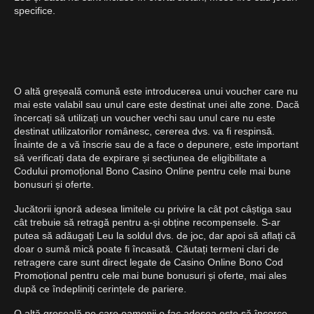
specifice.
O altă greșeală comună este introducerea unui voucher care nu
mai este valabil sau unul care este destinat unei alte zone. Dacă
încercați să utilizați un voucher vechi sau unul care nu este
destinat utilizatorilor românesc, cererea dvs. va fi respinsă.
Înainte de a vă înscrie sau de a face o depunere, este important
să verificați data de expirare și secțiunea de eligibilitate a
Codului promoțional Bono Casino Online pentru cele mai bune
bonusuri și oferte.
Jucătorii ignoră adesea limitele cu privire la cât pot câștiga sau
cât trebuie să retragă pentru a-și obține recompensele. S-ar
putea să adăugați Leu la soldul dvs. de joc, dar apoi să aflați că
doar o sumă mică poate fi încasată. Căutați termeni clari de
retragere care sunt direct legate de Casino Online Bono Cod
Promoțional pentru cele mai bune bonusuri și oferte, mai ales
după ce îndepliniți cerințele de pariere.
O altă greșeală pe care oamenii o fac adesea este să încerce