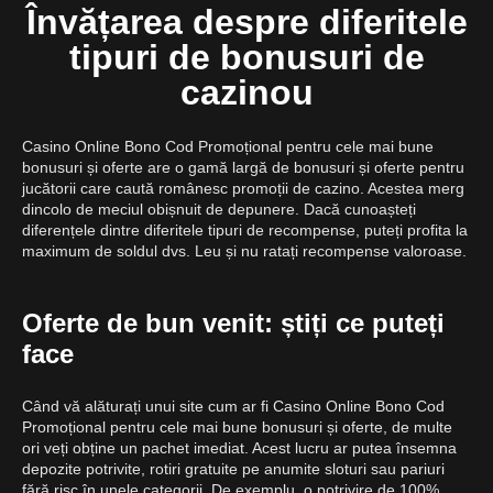
Învățarea despre diferitele
tipuri de bonusuri de
cazinou
Casino Online Bono Cod Promoțional pentru cele mai bune
bonusuri și oferte are o gamă largă de bonusuri și oferte pentru
jucătorii care caută românesc promoții de cazino. Acestea merg
dincolo de meciul obișnuit de depunere. Dacă cunoașteți
diferențele dintre diferitele tipuri de recompense, puteți profita la
maximum de soldul dvs. Leu și nu ratați recompense valoroase.
Oferte de bun venit: știți ce puteți
face
Când vă alăturați unui site cum ar fi Casino Online Bono Cod
Promoțional pentru cele mai bune bonusuri și oferte, de multe
ori veți obține un pachet imediat. Acest lucru ar putea însemna
depozite potrivite, rotiri gratuite pe anumite sloturi sau pariuri
fără risc în unele categorii. De exemplu, o potrivire de 100%