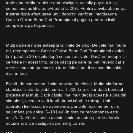
table games like roulette and blackjack usually pay out less,
sometimes as little as 5% până la 20%. Pentru a evita obtinerea
frustrat după efectuarea unui depozit, verificați întotdeauna
Casino Online Bono Cod Promoțional pagina pentru o listă
completă a participanților.
Mulți oameni nu se așteaptă la limite de timp. De cele mai multe
ori, recompensele Casino Online Bono Cod Promoțional expiră
la 7 până la 30 de zile după ce sunt activate. Dacă nu îndepliniți
cerințele în acest timp, orice câștig pe care nu l-ați revendicat și
orice stimulente pe care nu le-ați folosit pot fi scoase din soldul
dvs. în Leu.
Există, de asemenea, limite maxime de câștig. Multe platforme
stabilesc limite de plată, cum ar fi 200 Leu, chiar dacă bonusul
plătește mai mult. Dacă câștigi mai mult decât această sumă din
stimulent, aceasta va fi luată atunci când te retragi. Unii
operatori limitează, de asemenea, pariurile maxime pe rotire
sau mână (de obicei 5–10 Leu) în timp ce recompensa este
activă. Dacă treci peste aceste limite, ai putea pierde ofertele
actuale și orice câștiguri care merg cu ele.