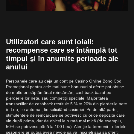
Utilizatori care sunt loiali:
recompense care se întâmplă tot
timpul și în anumite perioade ale
anului
Persoanele care au deja un cont pe Casino Online Bono Cod
Promoțional pentru cele mai bune bonusuri și oferte pot obține
de multe ori săptămânal reîncărcări, cashback bazat pe
pierderile lor nete, sau competiții speciale. Majoritatea
tranzacțiilor de cashback restituie 5 % to 20% din pierderile nete
în Leu, fie automat, fie solicitând casieriei. Pe de altă parte,
stimulentele de reîncărcare se potrivesc cu orice depozite care
vin după prima, dar de obicei la o rată mai mică (de exemplu,
50% se potrivesc până la 100 Leu). Atenție la termenii—ofertele
sezoniere ar putea avea nevoie să vă înscrieți sau să oferiți