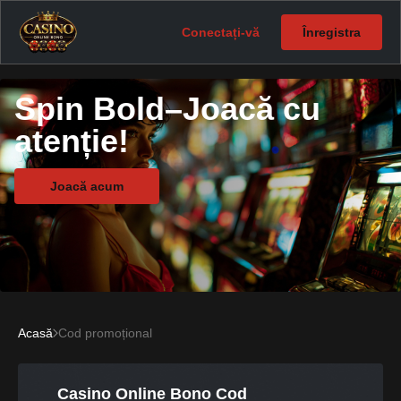
Conectați-vă
Înregistra
Spin Bold–Joacă cu
atenție!
Joacă acum
Acasă
Cod promoțional
Casino Online Bono Cod