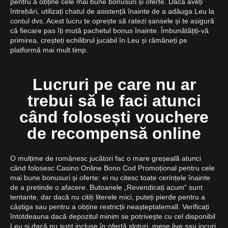
pentru a obține cele mai bune bonusuri și oferte. Dacă aveți
întrebări, utilizați chatul de asistență înainte de a adăuga Leu la
contul dvs. Acest lucru te oprește să ratezi șansele și te asigură
că fiecare pas îți mută pachetul bonus înainte. Îmbunătățiți-vă
primirea, creșteți echilibrul jucabil în Leu și rămâneți pe
platformă mai mult timp.
Lucruri pe care nu ar
trebui să le faci atunci
când folosești vouchere
de recompensă online
O mulțime de românesc jucători fac o mare greșeală atunci
când folosesc Casino Online Bono Cod Promoțional pentru cele
mai bune bonusuri și oferte: ei nu citesc toate cerințele înainte
de a pretinde o afacere. Butoanele „Revendicați acum“ sunt
tentante, dar dacă nu citiți literele mici, puteți pierde pentru a
câștiga sau pentru a obține restricții neașteptatemall. Verificați
întotdeauna dacă depozitul minim se potrivește cu cel disponibil
Leu și dacă nu sunt incluse în ofertă sloturi, mese live sau jocuri