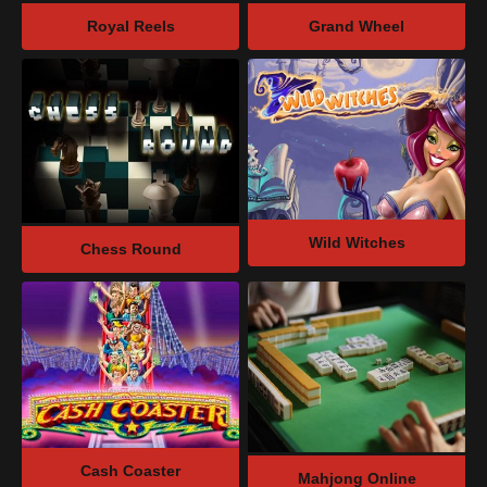
Royal Reels
Goldilocks
Wild Witches
Chess Round
Cash Coaster
Mahjong Online