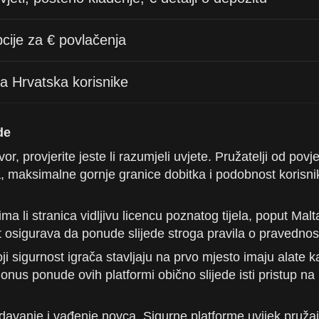
cije za € povlačenja
za Hrvatska korisnike
de
or, provjerite jeste li razumjeli uvjete. Pružatelji od pov
, maksimalne gornje granice dobitka i podobnost korisnika
te ima li stranica vidljivu licencu poznatog tijela, poput
 osigurava da ponude slijede stroga pravila o pravednosti 
ji sigurnost igrača stavljaju na prvo mjesto imaju alate k
nus ponude ovih platformi obično slijede isti pristup na
avanje i vađenje novca. Sigurne platforme uvijek pružaj