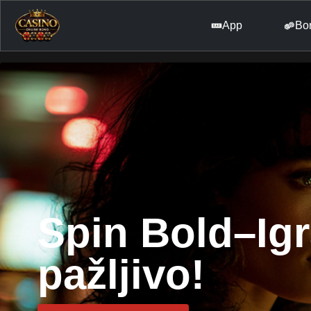
App
Bo
Spin Bold–Igr
pažljivo!