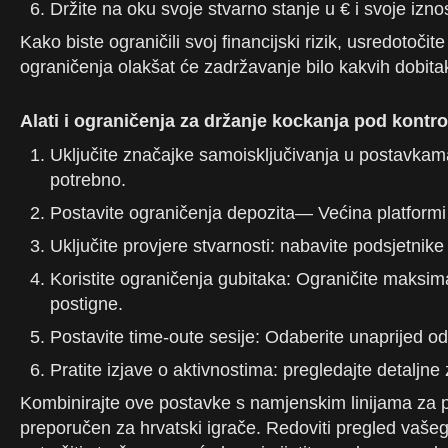
Držite na oku svoje stvarno stanje u € i svoje izn
Kako biste ograničili svoj financijski rizik, usredotoč
ograničenja olakšat će zadržavanje bilo kakvih dobit
Alati i ograničenja za držanje kockanja pod kontr
Uključite značajke samoisključivanja u postavkam
potrebno.
Postavite ograničenja depozita— Većina platformi 
Uključite provjere stvarnosti: nabavite podsjetnike
Koristite ograničenja gubitaka: Ograničite maksima
postigne.
Postavite time-oute sesije: Odaberite unaprijed od
Pratite izjave o aktivnostima: pregledajte detaljne
Kombinirajte ove postavke s namjenskim linijama za p
preporučen za hrvatski igrače. Redoviti pregled vašeg 