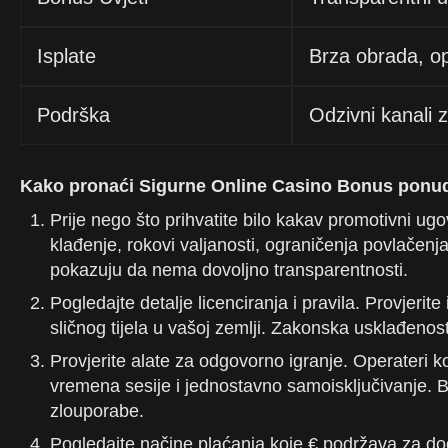
Isplate
Brza obrada, op
Podrška
Odzivni kanali 
Kako pronaći Sigurne Online Casino Bonus ponu
Prije nego što prihvatite bilo kakav promotivni ugov
klađenje, rokovi valjanosti, ograničenja povlačenja
pokazuju da nema dovoljno transparentnosti.
Pogledajte detalje licenciranja i pravila. Provjeri
sličnog tijela u vašoj zemlji. Zakonska usklađenost
Provjerite alate za odgovorno igranje. Operateri ko
vremena sesije i jednostavno samoisključivanje. Bo
zlouporabe.
Pogledajte načine plaćanja koje € podržava za dod