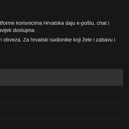
atforme korisnicima Hrvatska daju e-poštu, chat i
uvijek dostupna.
h obveza. Za hrvatski sudionike koji žele i zabavu i