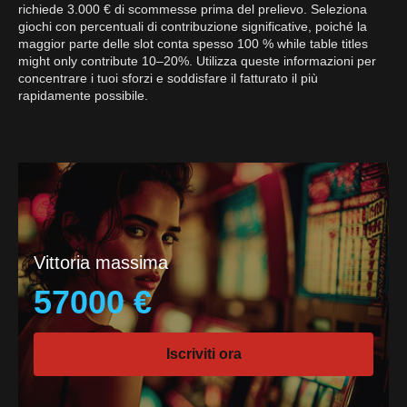
richiede 3.000 € di scommesse prima del prelievo. Seleziona
giochi con percentuali di contribuzione significative, poiché la
maggior parte delle slot conta spesso 100 % while table titles
might only contribute 10–20%. Utilizza queste informazioni per
concentrare i tuoi sforzi e soddisfare il fatturato il più
rapidamente possibile.
Vittoria massima
57000 €
Iscriviti ora