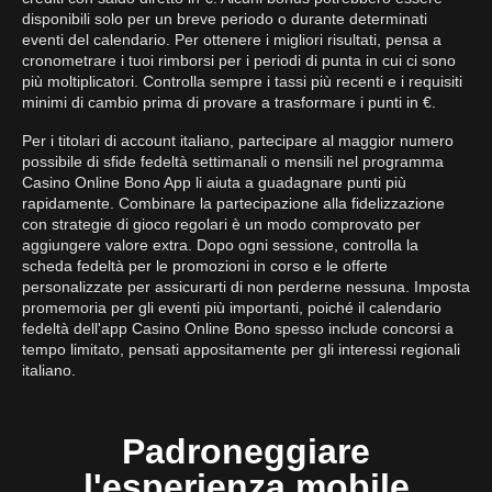
disponibili solo per un breve periodo o durante determinati
eventi del calendario. Per ottenere i migliori risultati, pensa a
cronometrare i tuoi rimborsi per i periodi di punta in cui ci sono
più moltiplicatori. Controlla sempre i tassi più recenti e i requisiti
minimi di cambio prima di provare a trasformare i punti in €.
Per i titolari di account italiano, partecipare al maggior numero
possibile di sfide fedeltà settimanali o mensili nel programma
Casino Online Bono App li aiuta a guadagnare punti più
rapidamente. Combinare la partecipazione alla fidelizzazione
con strategie di gioco regolari è un modo comprovato per
aggiungere valore extra. Dopo ogni sessione, controlla la
scheda fedeltà per le promozioni in corso e le offerte
personalizzate per assicurarti di non perderne nessuna. Imposta
promemoria per gli eventi più importanti, poiché il calendario
fedeltà dell'app Casino Online Bono spesso include concorsi a
tempo limitato, pensati appositamente per gli interessi regionali
italiano.
Padroneggiare
l'esperienza mobile