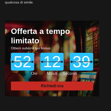
qualcosa di simile.
Offerta a tempo
limitato
Ottieni subito il tuo bonus
52
12
37
Ore
Minuti
Secondi
Richiedi ora