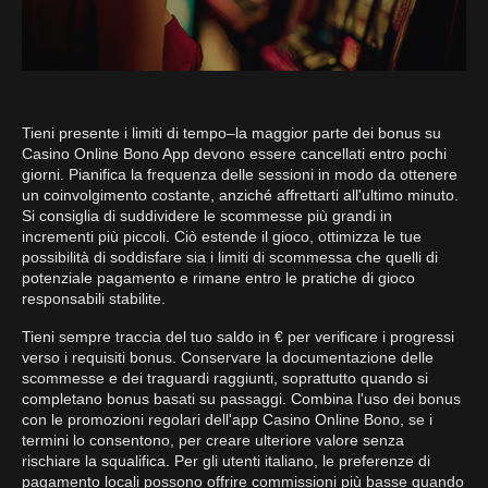
Tieni presente i limiti di tempo–la maggior parte dei bonus su
Casino Online Bono App devono essere cancellati entro pochi
giorni. Pianifica la frequenza delle sessioni in modo da ottenere
un coinvolgimento costante, anziché affrettarti all'ultimo minuto.
Si consiglia di suddividere le scommesse più grandi in
incrementi più piccoli. Ciò estende il gioco, ottimizza le tue
possibilità di soddisfare sia i limiti di scommessa che quelli di
potenziale pagamento e rimane entro le pratiche di gioco
responsabili stabilite.
Tieni sempre traccia del tuo saldo in € per verificare i progressi
verso i requisiti bonus. Conservare la documentazione delle
scommesse e dei traguardi raggiunti, soprattutto quando si
completano bonus basati su passaggi. Combina l'uso dei bonus
con le promozioni regolari dell'app Casino Online Bono, se i
termini lo consentono, per creare ulteriore valore senza
rischiare la squalifica. Per gli utenti italiano, le preferenze di
pagamento locali possono offrire commissioni più basse quando