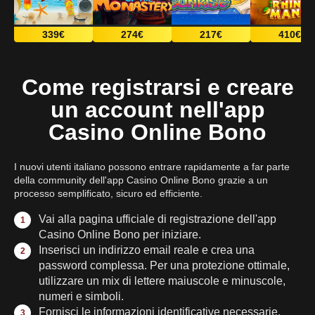
339€
274€
217€
410€
Come registrarsi e creare
un account nell'app
Casino Online Bono
I nuovi utenti italiano possono entrare rapidamente a far parte
della community dell'app Casino Online Bono grazie a un
processo semplificato, sicuro ed efficiente.
Vai alla pagina ufficiale di registrazione dell'app
Casino Online Bono per iniziare.
Inserisci un indirizzo email reale e crea una
password complessa. Per una protezione ottimale,
utilizzare un mix di lettere maiuscole e minuscole,
numeri e simboli.
Fornisci le informazioni identificative necessarie,