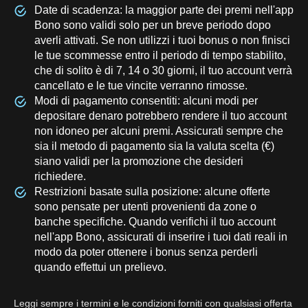
Date di scadenza: la maggior parte dei premi nell'app
Bono sono validi solo per un breve periodo dopo
averli attivati. Se non utilizzi i tuoi bonus o non finisci
le tue scommesse entro il periodo di tempo stabilito,
che di solito è di 7, 14 o 30 giorni, il tuo account verrà
cancellato e le tue vincite verranno rimosse.
Modi di pagamento consentiti: alcuni modi per
depositare denaro potrebbero rendere il tuo account
non idoneo per alcuni premi. Assicurati sempre che
sia il metodo di pagamento sia la valuta scelta (€)
siano validi per la promozione che desideri
richiedere.
Restrizioni basate sulla posizione: alcune offerte
sono pensate per utenti provenienti da zone o
banche specifiche. Quando verifichi il tuo account
nell'app Bono, assicurati di inserire i tuoi dati reali in
modo da poter ottenere i bonus senza perderli
quando effettui un prelievo.
Leggi sempre i termini e le condizioni forniti con qualsiasi offerta