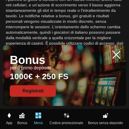
reti cellulari, e un'azione di scorrimento verso il basso aggiorna
istantaneamente gli slot in tempo reale o l'intrattenimento da
tavolo. Le notifiche relative a bonus, giri gratuiti e risultati
personali vengono visualizzate in modo discreto, senza
interrompere le sessioni. L'orientamento dello schermo cambia
automaticamente, quindi i giocatori di italiano possono passare
dalla modalità verticale a quella orizzontale per la migliore
esperienza di casinò. È possibile utilizzare codici di accesso, dati
biometrici o verifica a due fattori per impostare l'autenticazione a
più livelli direttamente dal menu principale. Questo mantiene il
Bonus
tuo € al sicuro ogni volta che visiti. Puoi abituarti ai controlli
provando la modalità demo oppure puoi iniziare subito le
per il primo deposito
sessioni live in tutta sicurezza. L'app Casino Online Bono ti
1000€ + 250 FS
consente di giocare a tutti i giochi del casinò pur essendo facile
da usare su qualsiasi dispositivo mobile.
Registrati
Scarica l'app
App
Bonus
Menù
Codice promozionale
Bonus senza deposito