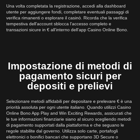
Una volta completata la registrazione, accedi alla dashboard
utente per aggiungere fondi, completare eventuali passaggi di
verifica rimanenti o esplorare il casinò. Ricorda che la verifica
tempestiva dell'account sblocca l'accesso completo e
transazioni sicure in € all'interno dell'app Casino Online Bono.
Impostazione di metodi di
pagamento sicuri per
depositi e prelievi
Selezionare metodi affidabili per depositare e prelevare € è una
priorità assoluta per ogni utente italiano. Quando utilizzi Casino
Online Bono App Play and Win Exciting Rewards, assicurati che
le tue informazioni finanziarie siano al sicuro scegliendo metodi
di pagamento supportati dalla piattaforma e che seguano le
regole stabilite dal governo. Utilizza solo carte, portafogli
elettronici o bonifici bancari che supportano 3D Secure o