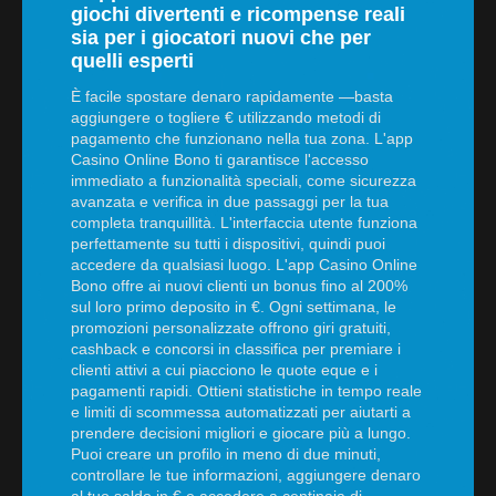
giochi divertenti e ricompense reali
sia per i giocatori nuovi che per
quelli esperti
È facile spostare denaro rapidamente —basta
aggiungere o togliere € utilizzando metodi di
pagamento che funzionano nella tua zona. L'app
Casino Online Bono ti garantisce l'accesso
immediato a funzionalità speciali, come sicurezza
avanzata e verifica in due passaggi per la tua
completa tranquillità. L'interfaccia utente funziona
perfettamente su tutti i dispositivi, quindi puoi
accedere da qualsiasi luogo. L'app Casino Online
Bono offre ai nuovi clienti un bonus fino al 200%
sul loro primo deposito in €. Ogni settimana, le
promozioni personalizzate offrono giri gratuiti,
cashback e concorsi in classifica per premiare i
clienti attivi a cui piacciono le quote eque e i
pagamenti rapidi. Ottieni statistiche in tempo reale
e limiti di scommessa automatizzati per aiutarti a
prendere decisioni migliori e giocare più a lungo.
Puoi creare un profilo in meno di due minuti,
controllare le tue informazioni, aggiungere denaro
al tuo saldo in € e accedere a centinaia di