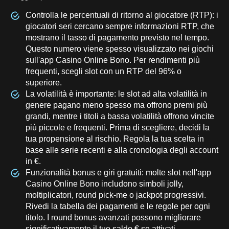
Controlla le percentuali di ritorno al giocatore (RTP): i
giocatori seri cercano sempre informazioni RTP, che
mostrano il tasso di pagamento previsto nel tempo.
Questo numero viene spesso visualizzato nei giochi
sull'app Casino Online Bono. Per rendimenti più
frequenti, scegli slot con un RTP del 96% o
superiore.
La volatilità è importante: le slot ad alta volatilità in
genere pagano meno spesso ma offrono premi più
grandi, mentre i titoli a bassa volatilità offrono vincite
più piccole e frequenti. Prima di scegliere, decidi la
tua propensione al rischio. Regola la tua scelta in
base alle serie recenti e alla cronologia degli account
in €.
Funzionalità bonus e giri gratuiti: molte slot nell'app
Casino Online Bono includono simboli jolly,
moltiplicatori, round pick-me o jackpot progressivi.
Rivedi la tabella dei pagamenti e le regole per ogni
titolo. I round bonus avanzati possono migliorare
significativamente il tuo saldo € se attivati.