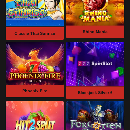
Padroneggiare l'esperienza mobile italiano nell'app
Casino Online Bono
Rendere il layout della dashboard personalizzato
Rhino Mania
Classic Thai Sunrise
Transizioni fluide nel gioco
Mantenere al sicuro le tue informazioni personali e
finanziarie
Rendere sicure le transazioni in €
Impostazioni sulla privacy e protezione del dispositivo
Come ottenere aiuto rapidamente in caso di problemi
Phoenix Fire
Panoramica del canale di supporto
Blackjack Silver 6
Suggerimenti degli esperti per una risoluzione
accelerata
Impostazioni e limiti di gioco responsabile nell'app
Casino Online Bono per gli utenti italiano