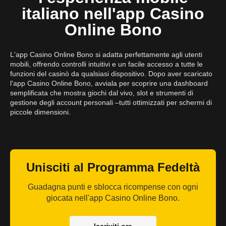
italiano nell'app Casino
Online Bono
L'app Casino Online Bono si adatta perfettamente agli utenti
mobili, offrendo controlli intuitivi e un facile accesso a tutte le
funzioni del casinò da qualsiasi dispositivo. Dopo aver scaricato
l'app Casino Online Bono, avviala per scoprire una dashboard
semplificata che mostra giochi dal vivo, slot e strumenti di
gestione degli account personali –tutti ottimizzati per schermi di
piccole dimensioni.
Unisciti al Programma Fedeltà
Guadagna punti e sblocca ricompense con ogni
giocata nell'app Casino Online Bono.