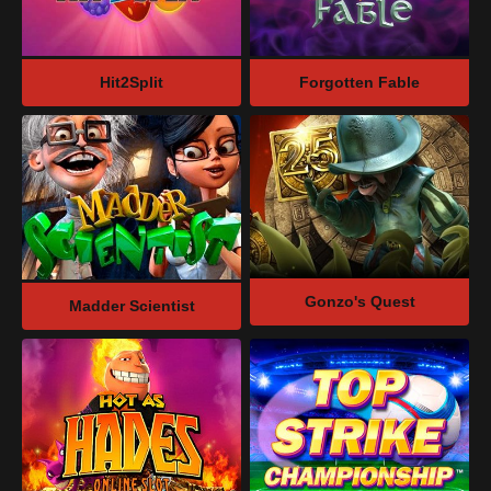
Limiti alle scommesse e ai depositi che stabilisci per te
stesso
Gestione del tempo di sessione
Hit2Split
Forgotten Fable
Prelievo delle vincite: tempi e regole di elaborazione
tipici per i clienti italiano
Come italiano i giocatori possono ottenere credito extra
facendo riferimento agli amici
Tenere traccia della cronologia dei giochi e dell'attività
dell'account
Partecipare a tornei e cercare di vincere grandi premi
Gonzo's Quest
Madder Scientist
Come partecipare a un torneo
Ottenere il massimo dalle tue prestazioni