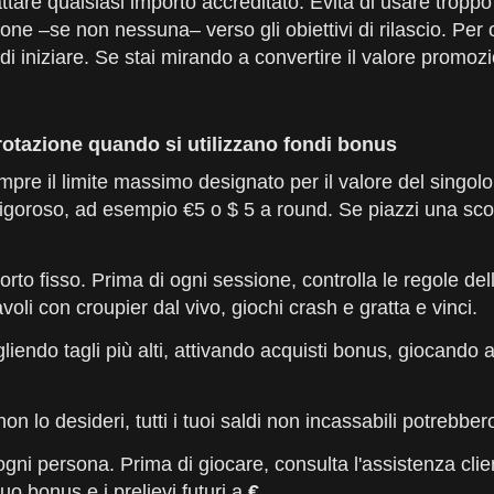
cattare qualsiasi importo accreditato. Evita di usare troppo
one –se non nessuna– verso gli obiettivi di rilascio. Per
di iniziare. Se stai mirando a convertire il valore promoz
rotazione quando si utilizzano fondi bonus
empre il limite massimo designato per il valore del singolo
rigoroso, ad esempio €5 o $ 5 a round. Se piazzi una sco
mporto fisso. Prima di ogni sessione, controlla le regole d
avoli con croupier dal vivo, giochi crash e gratta e vinci.
gliendo tagli più alti, attivando acquisti bonus, giocando
n lo desideri, tutti i tuoi saldi non incassabili potrebber
gni persona. Prima di giocare, consulta l'assistenza clie
uo bonus e i prelievi futuri a
€
.