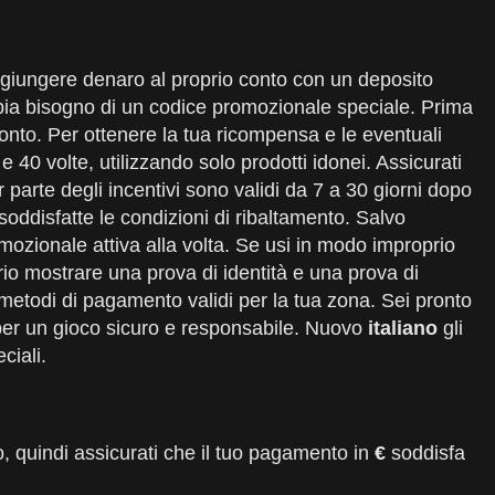
 aggiungere denaro al proprio conto con un deposito
ia bisogno di un codice promozionale speciale. Prima
i conto. Per ottenere la tua ricompensa e le eventuali
 40 volte, utilizzando solo prodotti idonei. Assicurati
r parte degli incentivi sono validi da 7 a 30 giorni dopo
ddisfatte le condizioni di ribaltamento. Salvo
zionale attiva alla volta. Se usi in modo improprio
io mostrare una prova di identità e una prova di
ei metodi di pagamento validi per la tua zona. Sei pronto
iti per un gioco sicuro e responsabile. Nuovo
italiano
gli
ciali.
, quindi assicurati che il tuo pagamento in
€
soddisfa