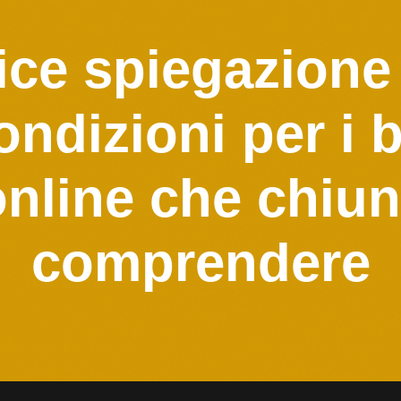
ce spiegazione 
condizioni per i 
online che chiu
comprendere