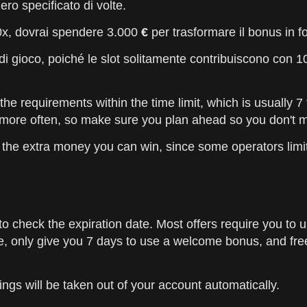
ero specificato di volte.
30x, dovrai spendere 3.000
€
per trasformare il bonus in fo
ivi di gioco, poiché le slot solitamente contribuiscono con
 the requirements within the time limit, which is usually
 more often, so make sure you plan ahead so you don't m
n the extra money you can win, since some operators li
o check the expiration date. Most offers require you to u
ce, only give you 7 days to use a welcome bonus, and free
ngs will be taken out of your account automatically.