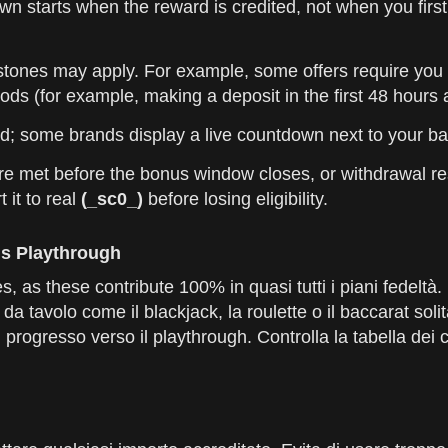
wn starts when the reward is credited, not when you firs
stones may apply. For example, some offers require you to
ods (for example, making a deposit in the first 48 hours 
rd; some brands display a live countdown next to your b
are met before the bonus window closes, or withdrawal res
 it to real
(_sc0_)
before losing eligibility.
s Playthrough
, as these contribute 100% in quasi tutti i piani fedeltà. I 
 da tavolo come il blackjack, la roulette o il baccarat sol
progresso verso il playthrough. Controlla la tabella dei cont