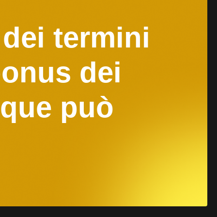
dei termini
bonus dei
nque può