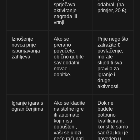
sprječava
odabrali (na
aktiviranje
primjer, 20
€
).
nagrada ili
vrtnji.
Iznošenje
Ako se
Prije nego što
novca prije
prerano
zatražite
€
ispunjavanja
povučete,
povlačenje,
zahtjeva
obično gubite
morate
sav dodatni
slijediti sva
novac i
pravila za
dobitke.
igranje i
druge
aktivnosti.
Igranje igara s
Ako se kladite
Dok ne
ograničenjima
na stolne igre
budete
ili automate
potpuno
koji nisu
kvalificirani,
dopušteni,
koristite samo
vaši se ulozi
sadržaj koji je
neće računati
naveden u