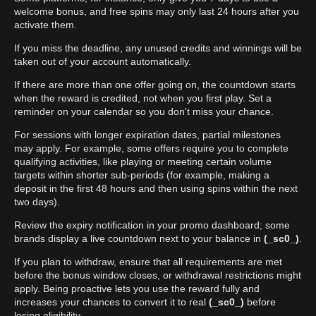
welcome bonus, and free spins may only last 24 hours after you
activate them.
If you miss the deadline, any unused credits and winnings will be
taken out of your account automatically.
If there are more than one offer going on, the countdown starts
when the reward is credited, not when you first play. Set a
reminder on your calendar so you don't miss your chance.
For sessions with longer expiration dates, partial milestones
may apply. For example, some offers require you to complete
qualifying activities, like playing or meeting certain volume
targets within shorter sub-periods (for example, making a
deposit in the first 48 hours and then using spins within the next
two days).
Review the expiry notification in your promo dashboard; some
brands display a live countdown next to your balance in
(_sc0_)
.
If you plan to withdraw, ensure that all requirements are met
before the bonus window closes, or withdrawal restrictions might
apply. Being proactive lets you use the reward fully and
increases your chances to convert it to real
(_sc0_)
before
losing eligibility.