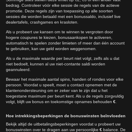
bedrag. Controleer vóór elke sessie de regels van de actieve
promotie. Deze regels zijn van toepassing op alle soorten
sessies die worden betaald met een bonussaldo, inclusief live
dealertafels, crashgames en krasloten.
Als u probeert uw kansen om te winnen te vergroten door
hogere coupures te kiezen, bonusaankopen te activeren,
automatisch te spelen zonder limieten of meer dan één account
te gebruiken, kan uw geld worden weggenomen.
Als u de maximale waarde per beurt niet volgt, zelfs als u dat
niet bedoelt, kunnen al uw niet-contante saldi worden
geannuleerd.
Bewaar het maximale aantal spins, handen of rondes voor elke
persoon. Voordat u speelt, moet u contact opnemen met de
klantenondersteuning om er zeker van te zijn dat u het
toegestane maximum per beurt kent. Als u de regels zorgvuldig
volgt, blijft uw bonus en toekomstige opnames behouden
€
.
Hoe intrekkingsbeperkingen de bonuswinsten beïnvloeden
Bekijk altijd de uitbetalingsbeperkingen voordat u probeert uw
bonuswinsten over te dragen aan uw persoonlijke
€
balance. De