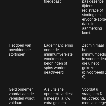
toegepast.
pas deze toe
tijdens
registratie of
storting om
ervoor te zorg
dat u in
aanmerking
komt.
Het doen van
Lage financiering
Zet minimaal
onvoldoende
onder de
het
stortingen
minimumvereiste
minimumbedr
voorkomt dat
in voor de dea
beloningen of
die u hebt
spins worden
gekozen
geactiveerd.
(bijvoorbeeld 
€
).
Geld opnemen
Als u te snel
Voordat u
voordat aan de
opneemt, verliest
vraagt om
€
vereisten wordt
u meestal al uw
terugtrekking,
voldaan
extra geld en
moet alle rege