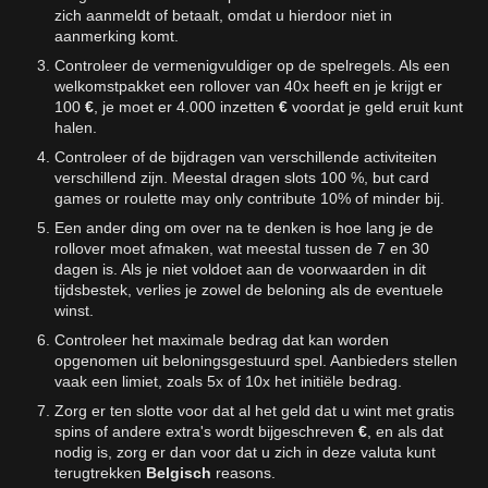
zich aanmeldt of betaalt, omdat u hierdoor niet in
aanmerking komt.
Controleer de vermenigvuldiger op de spelregels. Als een
welkomstpakket een rollover van 40x heeft en je krijgt er
100
€
, je moet er 4.000 inzetten
€
voordat je geld eruit kunt
halen.
Controleer of de bijdragen van verschillende activiteiten
verschillend zijn. Meestal dragen slots 100 %, but card
games or roulette may only contribute 10% of minder bij.
Een ander ding om over na te denken is hoe lang je de
rollover moet afmaken, wat meestal tussen de 7 en 30
dagen is. Als je niet voldoet aan de voorwaarden in dit
tijdsbestek, verlies je zowel de beloning als de eventuele
winst.
Controleer het maximale bedrag dat kan worden
opgenomen uit beloningsgestuurd spel. Aanbieders stellen
vaak een limiet, zoals 5x of 10x het initiële bedrag.
Zorg er ten slotte voor dat al het geld dat u wint met gratis
spins of andere extra's wordt bijgeschreven
€
, en als dat
nodig is, zorg er dan voor dat u zich in deze valuta kunt
terugtrekken
Belgisch
reasons.