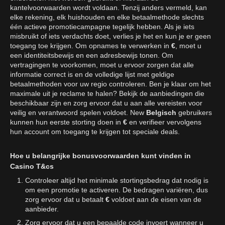
kantelvoorwaarden wordt voldaan. Tenzij anders vermeld, kan
elke rekening, elk huishouden en elke betaalmethode slechts
één actieve promotiecampagne tegelijk hebben. Als je iets
misbruikt of iets verdachts doet, verlies je het en kun je er geen
toegang toe krijgen. Om opnames te verwerken in
€
, moet u
een identiteitsbewijs en een adresbewijs tonen. Om
vertragingen te voorkomen, moet u ervoor zorgen dat alle
informatie correct is en de volledige lijst met geldige
betaalmethoden voor uw regio controleren. Ben je klaar om het
maximale uit je reclame te halen? Bekijk de aanbiedingen die
beschikbaar zijn en zorg ervoor dat u aan alle vereisten voor
veilig en verantwoord spelen voldoet. New
Belgisch
gebruikers
kunnen hun eerste storting doen in
€
en verifieer vervolgens
hun account om toegang te krijgen tot speciale deals.
Hoe u belangrijke bonusvoorwaarden kunt vinden in
Casino T&cs
Controleer altijd het minimale stortingsbedrag dat nodig is
om een promotie te activeren. De bedragen variëren, dus
zorg ervoor dat u betaalt
€
voldoet aan de eisen van de
aanbieder.
Zorg ervoor dat u een bepaalde code invoert wanneer u