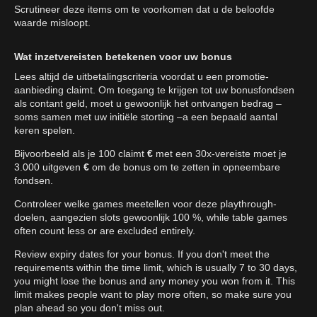
Scrutineer deze items om te voorkomen dat u de beloofde
waarde misloopt.
Wat inzetvereisten betekenen voor uw bonus
Lees altijd de uitbetalingscriteria voordat u een promotie-
aanbieding claimt. Om toegang te krijgen tot uw bonusfondsen
als contant geld, moet u gewoonlijk het ontvangen bedrag –
soms samen met uw initiële storting –a een bepaald aantal
keren spelen.
Bijvoorbeeld als je 100 claimt
€
met een 30x-vereiste moet je
3.000 uitgeven
€
om de bonus om te zetten in opneembare
fondsen.
Controleer welke games meetellen voor deze playthrough-
doelen, aangezien slots gewoonlijk 100 %, while table games
often count less or are excluded entirely.
Review expiry dates for your bonus. If you don't meet the
requirements within the time limit, which is usually 7 to 30 days,
you might lose the bonus and any money you won from it. This
limit makes people want to play more often, so make sure you
plan ahead so you don't miss out.