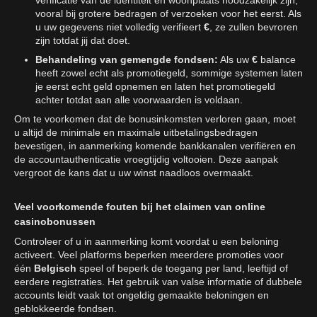
vooral bij grotere bedragen of verzoeken voor het eerst. Als
u uw gegevens niet volledig verifieert
€
, ze zullen bevroren
zijn totdat jij dat doet.
Behandeling van gemengde fondsen:
Als uw
€
balance
heeft zowel echt als promotiegeld, sommige systemen laten
je eerst echt geld opnemen en laten het promotiegeld
achter totdat aan alle voorwaarden is voldaan.
Om te voorkomen dat de bonusinkomsten verloren gaan, moet
u altijd de minimale en maximale uitbetalingsbedragen
bevestigen, in aanmerking komende bankkanalen verifiëren en
de accountauthenticatie vroegtijdig voltooien. Deze aanpak
vergroot de kans dat u uw winst naadloos overmaakt.
Veel voorkomende fouten bij het claimen van online
casinobonussen
Controleer of u in aanmerking komt voordat u een beloning
activeert. Veel platforms beperken meerdere promoties voor
één
Belgisch
speel of beperk de toegang per land, leeftijd of
eerdere registraties. Het gebruik van valse informatie of dubbele
accounts leidt vaak tot ongeldig gemaakte beloningen en
geblokkeerde fondsen.