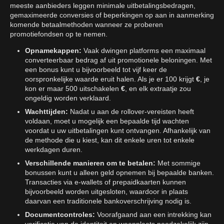
meeste aanbieders leggen minimale uitbetalingsbedragen,
gemaximeerde conversies of beperkingen op aan in aanmerking
komende betaalmethoden wanneer ze proberen
promotiefondsen op te nemen.
Opnamekappen:
Vaak dwingen platforms een maximaal
converteerbaar bedrag af uit promotionele beloningen. Met
een bonus kunt u bijvoorbeeld tot vijf keer de
oorspronkelijke waarde eruit halen. Als je er 100 krijgt
€
, je
kon er maar 500 uitschakelen
€
, en elk extraatje zou
ongeldig worden verklaard.
Wachttijden:
Nadat u aan de rollover-vereisten heeft
voldaan, moet u mogelijk een bepaalde tijd wachten
voordat u uw uitbetalingen kunt ontvangen. Afhankelijk van
de methode die u kiest, kan dit enkele uren tot enkele
werkdagen duren.
Verschillende manieren om te betalen:
Met sommige
bonussen kunt u alleen geld opnemen bij bepaalde banken.
Transacties via e-wallets of prepaidkaarten kunnen
bijvoorbeeld worden uitgesloten, waardoor in plaats
daarvan een traditionele bankoverschrijving nodig is.
Documentcontroles:
Voorafgaand aan een intrekking kan
verificatie van de identiteit en woonplaats noodzakelijk zijn,