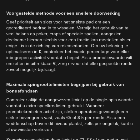
Voorgestelde methode voor een snellere doorwerking
Geef prioriteit aan slots voor het snelste pad om een
gecrediteerd bedrag in te wisselen. Vermijd het gebruik van te
veel balans op poker, craps of speciale spellen, aangezien
deelname hieraan slechts voor een fractie kan meetellen als er
enige– is in de richting van releasedoelen. Om uw beloning te
optimaliseren in
€
, controleer het exacte percentage voor elke
inbegrepen activiteit voordat u begint. Als u promotiewaarde wilt
omzetten in uittrekbaar
€
, zorg ervoor dat elke gespeelde ronde
zoveel mogelijk bijdraagt.
Maximale spingroottelimieten begrijpen bij gebruik van
bonusfondsen
Controleer altijd de aangewezen limiet op de single-spin waarde
voordat u extra speelkredieten gebruikt. Wanneer
promotiekredieten actief zijn, stellen operators gewoonlijk een
strikte bovengrens vast, zoals €5 of $ 5 per ronde. Als u een
weddenschap boven dit niveau plaatst, zelfs per ongeluk, kunt u
al uw winsten verliezen.
Sommige sites stellen deze limiet op €2, €3 of een ander vast