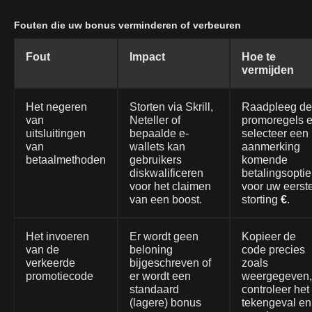
Fouten die uw bonus verminderen of verbeuren
Fout
Impact
Hoe te
vermijden
Het negeren
Storten via Skrill,
Raadpleeg de
van
Neteller of
promoregels 
uitsluitingen
bepaalde e-
selecteer een 
van
wallets kan
aanmerking
betaalmethoden
gebruikers
komende
diskwalificeren
betalingsoptie
voor het claimen
voor uw eerst
van een boost.
storting
€
.
Het invoeren
Er wordt geen
Kopieer de
van de
beloning
code precies
verkeerde
bijgeschreven of
zoals
promotiecode
er wordt een
weergegeven,
standaard
controleer het
(lagere) bonus
tekengeval en