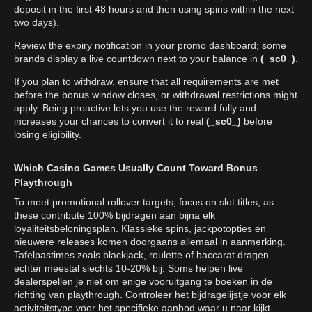
deposit in the first 48 hours and then using spins within the next
two days).
Review the expiry notification in your promo dashboard; some
brands display a live countdown next to your balance in
(_sc0_)
.
If you plan to withdraw, ensure that all requirements are met
before the bonus window closes, or withdrawal restrictions might
apply. Being proactive lets you use the reward fully and
increases your chances to convert it to real
(_sc0_)
before
losing eligibility.
Which Casino Games Usually Count Toward Bonus
Playthrough
To meet promotional rollover targets, focus on slot titles, as
these contribute 100% bijdragen aan bijna elk
loyaliteitsbeloningsplan. Klassieke spins, jackpotopties en
nieuwere releases komen doorgaans allemaal in aanmerking.
Tafelpastimes zoals blackjack, roulette of baccarat dragen
echter meestal slechts 10-20% bij. Soms helpen live
dealerspellen je niet om enige vooruitgang te boeken in de
richting van playthrough. Controleer het bijdragelijstje voor elk
activiteitstype voor het specifieke aanbod waar u naar kijkt.