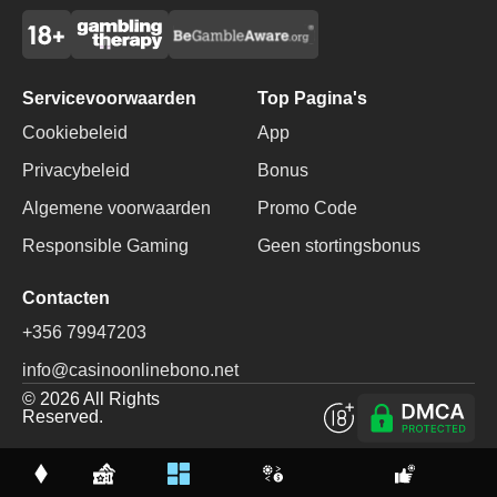
Servicevoorwaarden
Top Pagina's
Cookiebeleid
App
Privacybeleid
Bonus
Algemene voorwaarden
Promo Code
Bonus
Responsible Gaming
Geen stortingsbonus
voor eerste storting
Contacten
1000€ + 250 FS
+356 79947203
info@casinoonlinebono.net
Registreren
© 2026 All Rights
Reserved.