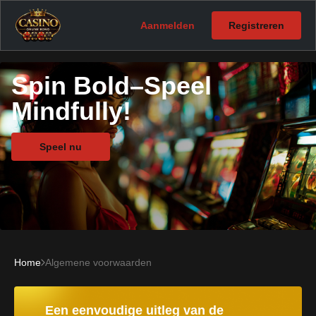
Aanmelden
Registreren
Spin Bold–Speel
Mindfully!
Speel nu
Home
Algemene voorwaarden
Een eenvoudige uitleg van de