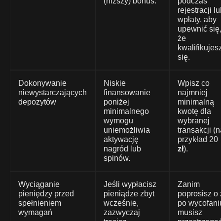
(niższy) bonus.
podczas
rejestracji l
wpłaty, aby
upewnić się
że
kwalifikujes
się.
Dokonywanie
Niskie
Wpisz co
niewystarczających
finansowanie
najmniej
depozytów
poniżej
minimalną
minimalnego
kwotę dla
wymogu
wybranej
uniemożliwia
transakcji (
aktywację
przykład 20
nagród lub
zł
).
spinów.
Wyciąganie
Jeśli wypłacisz
Zanim
pieniędzy przed
pieniądze zbyt
poprosisz o
spełnieniem
wcześnie,
po wycofani
wymagań
zazwyczaj
musisz