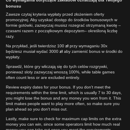
bonusu
Zawsze czytaj kryteria wypłaty przed złożeniem oferty
promocyjnej. Aby uzyskać dostęp do środków bonusowych w
formie gotówki, zazwyczaj musisz rozegrać otrzymaną kwotę –
czasami razem z początkowym depozytem– określoną liczbę
razy.
Na przykład, jeśli twierdzisz 100
zł
przy wymaganiu 30x
będziesz musiał wydać 3000
zł
aby zamienić bonus w środki do
wypłaty.
Sprawdź, które gry wliczają się do tych celów rozgrywki,
ponieważ sloty zazwyczaj wnoszą 100%, while table games
often count less or are excluded entirely.
Review expiry dates for your bonus. If you don't meet the
requirements within the time limit, which is usually 7 to 30 days,
you might lose the bonus and any money you won from it. This
limit makes people want to play more often, so make sure you
plan ahead so you don't miss out.
Lastly, make sure to check for maximum cap limits on the extra
money you can win, since some operators limit how much real
money you can take out once you meet the requirements.