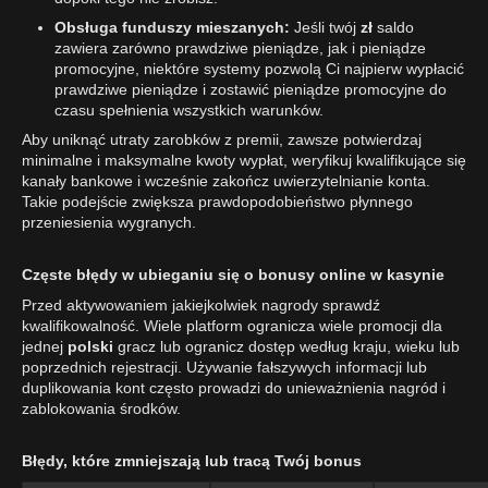
Obsługa funduszy mieszanych:
Jeśli twój
zł
saldo
zawiera zarówno prawdziwe pieniądze, jak i pieniądze
promocyjne, niektóre systemy pozwolą Ci najpierw wypłacić
prawdziwe pieniądze i zostawić pieniądze promocyjne do
czasu spełnienia wszystkich warunków.
Aby uniknąć utraty zarobków z premii, zawsze potwierdzaj
minimalne i maksymalne kwoty wypłat, weryfikuj kwalifikujące się
kanały bankowe i wcześnie zakończ uwierzytelnianie konta.
Takie podejście zwiększa prawdopodobieństwo płynnego
przeniesienia wygranych.
Częste błędy w ubieganiu się o bonusy online w kasynie
Przed aktywowaniem jakiejkolwiek nagrody sprawdź
kwalifikowalność. Wiele platform ogranicza wiele promocji dla
jednej
polski
gracz lub ogranicz dostęp według kraju, wieku lub
poprzednich rejestracji. Używanie fałszywych informacji lub
duplikowania kont często prowadzi do unieważnienia nagród i
zablokowania środków.
Błędy, które zmniejszają lub tracą Twój bonus