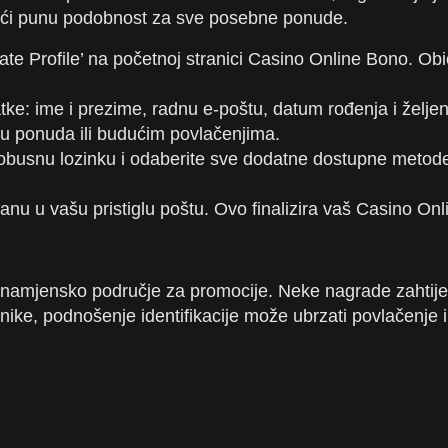
vajući punu podobnost za sve posebne ponude.
te Profile’ na početnoj stranici Casino Online Bono. Ob
e: ime i prezime, radnu e-poštu, datum rođenja i željenu €
ju ponuda ili budućim povlačenjima.
busnu lozinku i odaberite sve dodatne dostupne metode p
anu u vašu pristiglu poštu. Ovo finalizira vaš Casino Onlin
e namjensko područje za promocije. Neke nagrade zahtijev
ike, podnošenje identifikacije može ubrzati povlačenje i 