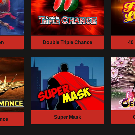
en
Double Triple Chance
40
ima
a
Super Mask
nce