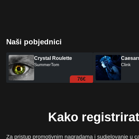
Naši pobjednici
Crystal Roulette
Caesar
SummerTom
Clink
76€
Kako registrira
Za pristup promotivnim nagradama i sudjelovanje u c