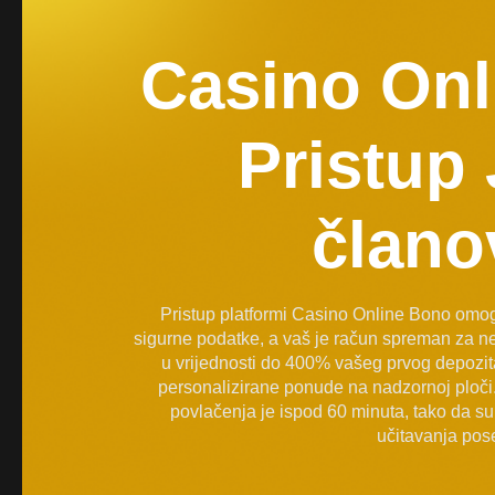
Casino Onl
Pristup
člano
Pristup platformi Casino Online Bono omogu
sigurne podatke, a vaš je račun spreman za ne
u vrijednosti do 400% vašeg prvog depozita
personalizirane ponude na nadzornoj ploči
povlačenja je ispod 60 minuta, tako da su
učitavanja pose