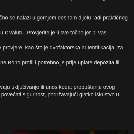
ično se nalazi u gornjem desnom dijelu radi praktičnog
 valutu. Provjerite je li sve točno jer bi vas
rovjere, kao što je dvofaktorska autentifikacija, za
e Bono profil i potrebno je prije uplate depozita ili
aju uključivanje ili unos koda; propuštanje ovog
povećati sigurnost, podržavajući glatko iskustvo u