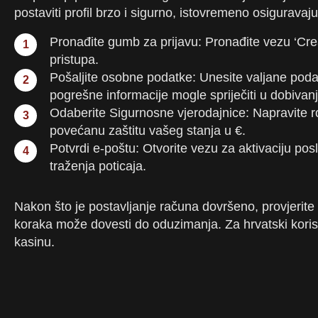
postaviti profil brzo i sigurno, istovremeno osigura
Pronađite gumb za prijavu: Pronađite vezu ‘Crea
pristupa.
Pošaljite osobne podatke: Unesite valjane podatk
pogrešne informacije mogle spriječiti u dobivan
Odaberite Sigurnosne vjerodajnice: Napravite ro
povećanu zaštitu vašeg stanja u €.
Potvrdi e-poštu: Otvorite vezu za aktivaciju posl
traženja poticaja.
Nakon što je postavljanje računa dovršeno, provjerit
koraka može dovesti do oduzimanja. Za hrvatski korisn
kasinu.