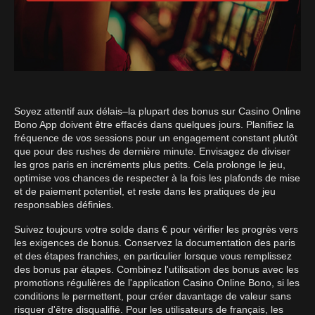
Soyez attentif aux délais–la plupart des bonus sur Casino Online
Bono App doivent être effacés dans quelques jours. Planifiez la
fréquence de vos sessions pour un engagement constant plutôt
que pour des rushes de dernière minute. Envisagez de diviser
les gros paris en incréments plus petits. Cela prolonge le jeu,
optimise vos chances de respecter à la fois les plafonds de mise
et de paiement potentiel, et reste dans les pratiques de jeu
responsables définies.
Suivez toujours votre solde dans € pour vérifier les progrès vers
les exigences de bonus. Conservez la documentation des paris
et des étapes franchies, en particulier lorsque vous remplissez
des bonus par étapes. Combinez l'utilisation des bonus avec les
promotions régulières de l'application Casino Online Bono, si les
conditions le permettent, pour créer davantage de valeur sans
risquer d'être disqualifié. Pour les utilisateurs de français, les