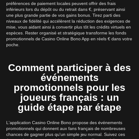
préférences de paiement locales peuvent offrir des frais
inférieurs lors du dépôt ou du retrait dans €, préservant ainsi
une plus grande partie de vos gains bonus. Tirez parti des
niveaux de fidélité qui accélèrent la réduction des exigences de
mise, vous aidant ainsi à convertir plus tôt les crédits virtuels en
espèces. Rester organisé et stratégique transforme les fonds
promotionnels de Casino Online Bono App en réels € dans votre
poche.
Comment participer à des
événements
promotionnels pour les
joueurs français : un
guide étape par étape
L'application Casino Online Bono propose des événements
promotionnels qui donnent aux fans français de nombreuses
chances de gagner plus qu'un simple jeu normal. Suivez ces