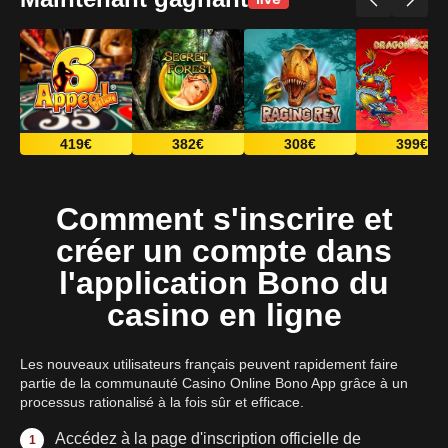
419€
382€
308€
399€
Comment s'inscrire et
créer un compte dans
l'application Bono du
casino en ligne
Les nouveaux utilisateurs français peuvent rapidement faire
partie de la communauté Casino Online Bono App grâce à un
processus rationalisé à la fois sûr et efficace.
Accédez à la page d'inscription officielle de