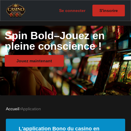
Se connecter
S'inscrire
Spin Bold–Jouez en
pleine conscience !
Jouez maintenant
Accueil
Application
L'application Bono du casino en