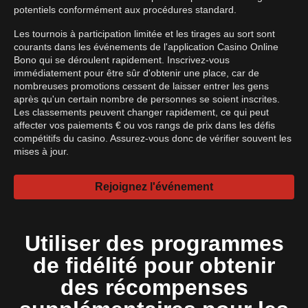
potentiels conformément aux procédures standard.
Les tournois à participation limitée et les tirages au sort sont
courants dans les événements de l'application Casino Online
Bono qui se déroulent rapidement. Inscrivez-vous
immédiatement pour être sûr d'obtenir une place, car de
nombreuses promotions cessent de laisser entrer les gens
après qu'un certain nombre de personnes se soient inscrites.
Les classements peuvent changer rapidement, ce qui peut
affecter vos paiements € ou vos rangs de prix dans les défis
compétitifs du casino. Assurez-vous donc de vérifier souvent les
mises à jour.
Rejoignez l'événement
Utiliser des programmes
de fidélité pour obtenir
des récompenses