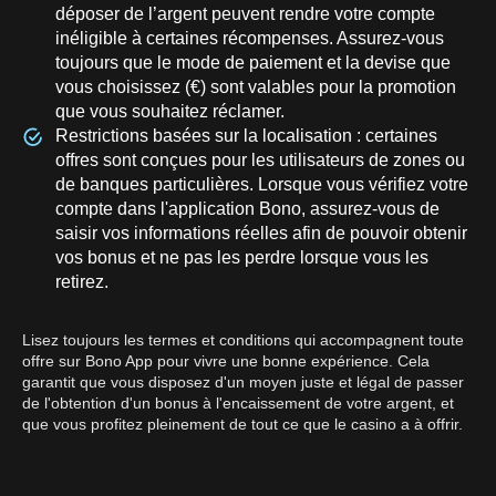
déposer de l’argent peuvent rendre votre compte
inéligible à certaines récompenses. Assurez-vous
toujours que le mode de paiement et la devise que
vous choisissez (€) sont valables pour la promotion
que vous souhaitez réclamer.
Restrictions basées sur la localisation : certaines
offres sont conçues pour les utilisateurs de zones ou
de banques particulières. Lorsque vous vérifiez votre
compte dans l'application Bono, assurez-vous de
saisir vos informations réelles afin de pouvoir obtenir
vos bonus et ne pas les perdre lorsque vous les
retirez.
Lisez toujours les termes et conditions qui accompagnent toute
offre sur Bono App pour vivre une bonne expérience. Cela
garantit que vous disposez d'un moyen juste et légal de passer
de l'obtention d'un bonus à l'encaissement de votre argent, et
que vous profitez pleinement de tout ce que le casino a à offrir.