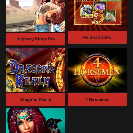
Comment participer à un tournoi
Tirer le meilleur parti de votre performance
Animal Zodiac
Highway Kings Pro
Dragons Realm
4 Horsemen