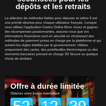
dépôts et les retraits
La sélection de méthodes fiables pour déposer et retirer € est
une priorité absolue pour chaque utilisateur français. Lorsque
vous utilisez l'application Casino Online Bono Jouez et gagnez
des récompenses passionnantes, assurez-vous que vos
informations financières sont en sécurité en choisissant des
méthodes de paiement prises en charge par la plateforme et qui
suivent les règles établies par le gouvernement. Utilisez
uniquement des cartes, des portefeuilles électroniques ou des
virements bancaires prenant en charge 3D Secure ou quelque
chose de similaire.
Offre à durée limitée
Obtenez votre bonus maintenant