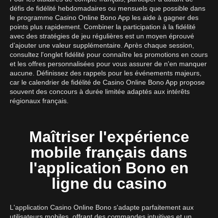
défis de fidélité hebdomadaires ou mensuels que possible dans
le programme Casino Online Bono App les aide à gagner des
points plus rapidement. Combiner la participation à la fidélité
avec des stratégies de jeu régulières est un moyen éprouvé
d’ajouter une valeur supplémentaire. Après chaque session,
consultez l'onglet fidélité pour connaître les promotions en cours
et les offres personnalisées pour vous assurer de n'en manquer
aucune. Définissez des rappels pour les événements majeurs,
car le calendrier de fidélité de Casino Online Bono App propose
souvent des concours à durée limitée adaptés aux intérêts
régionaux français.
Maîtriser l'expérience
mobile français dans
l'application Bono en
ligne du casino
L'application Casino Online Bono s'adapte parfaitement aux
utilisateurs mobiles, offrant des commandes intuitives et un