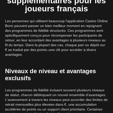
supplémentaires pour les
joueurs français
Les personnes qui utilisent beaucoup l'application Casino Online
Bono peuvent passer un bien meilleur moment en rejoignant
des programmes de fidélité structurés. Ces programmes sont
spécifiquement conçus pour récompenser les participants de
retour, en leur accordant des avantages à plusieurs niveaux au
fil du temps. Dans la plupart des cas, chaque pari ou dépôt sur
€ se traduit par des points–une clé pour accéder à divers
avantages.
Niveaux de niveau et avantages
exclusifs
Les programmes de fidélité incluent souvent plusieurs niveaux
de statut, chacun débloquant un nouvel ensemble d’avantages.
L'avancement à travers les niveaux peut accorder des limites de
retrait mensuelles plus élevées dans €, une accumulation
accélérée de points ou un support client prioritaire. Certaines