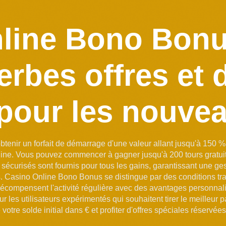
line Bono Bon
rbes offres et 
pour les nouvea
obtenir un forfait de démarrage d'une valeur allant jusqu'à 150
ine. Vous pouvez commencer à gagner jusqu'à 200 tours gratuit
et sécurisés sont fournis pour tous les gains, garantissant une 
s. Casino Online Bono Bonus se distingue par des conditions tra
récompensent l'activité régulière avec des avantages personnal
our les utilisateurs expérimentés qui souhaitent tirer le meilleur
e votre solde initial dans € et profiter d'offres spéciales réservée