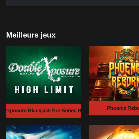
Guide du débutant pour comparer les options de bonus s
Le montant du crédit et des tours gratuits
Meilleurs jeux
Limites des paris et des retraits d'argent
Comment vérifier votre compte étape par étape pour voir
Exigences en matière de soumission de documents
Délais de vérification et assistance
Les erreurs les plus courantes français commises par les 
Termes de bonus courants que les nouveaux joueurs doiv
Conditions importantes en petits caractères pour les par
Phoenix Reb
e Exposure Blackjack Pro Series High Limit
Comment garder votre équilibre € en sécurité
Choisir le meilleur jeu pour utiliser votre offre pour les n