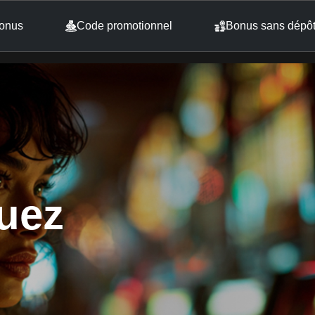
onus
Code promotionnel
Bonus sans dépô
uez