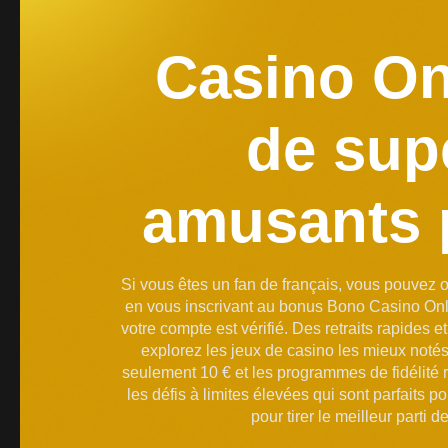
Casino On
de supe
amusants 
Si vous êtes un fan de français, vous pouvez 
en vous inscrivant au bonus Bono Casino Onl
votre compte est vérifié. Des retraits rapides 
explorez les jeux de casino les mieux noté
seulement 10 € et les programmes de fidélité 
les défis à limites élevées qui sont parfaits p
pour tirer le meilleur parti d