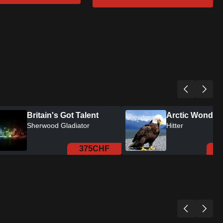
Britain's Got Talent
Arctic Wonder
Sherwood Gladiator
Hitter
375CHF