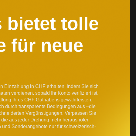
ietet tolle
e für neue
en Einzahlung in CHF erhalten, indem Sie sich
 verdienen, sobald Ihr Konto verifiziert ist.
waltung Ihres CHF Guthabens gewährleisten,
ch durch transparente Bedingungen aus –die
chneiderten Vergünstigungen. Verpassen Sie
d, die aus jeder Drehung mehr herausholen
n und Sonderangebote nur für schweizerisch-