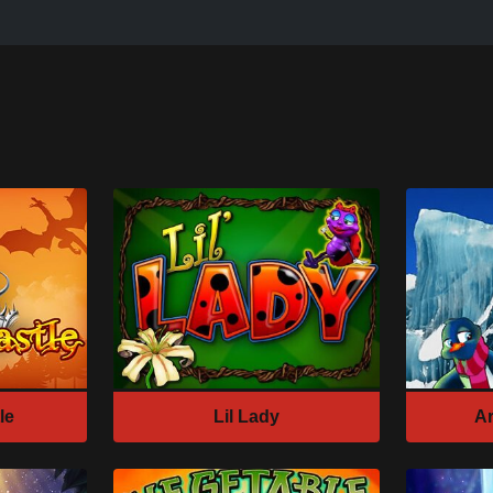
ionen ohne Einzahlung
ehen, ob Sie einen Bonus erhalten können
en, wenn sie beim Casino Online Bono Bonus zum ersten Mal An
 sollten
le
Lil Lady
Ar
bot zu nutzen