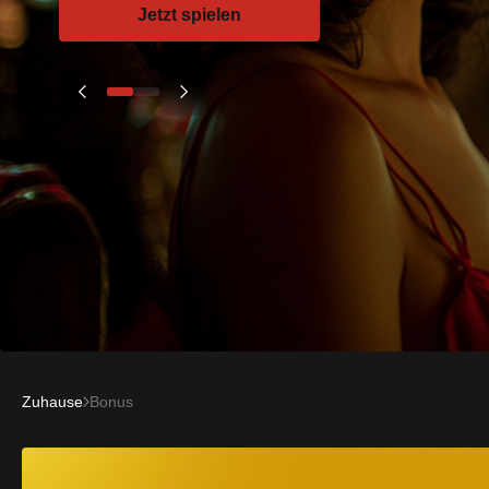
Jetzt spielen
Zuhause
Bonus