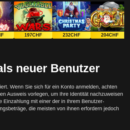
HF
197CHF
232CHF
204CHF
als neuer Benutzer
ert. Wenn Sie sich für ein Konto anmelden, achten
len Ausweis vorlegen, um Ihre Identität nachzuweisen
te Einzahlung mit einer der in Ihrem Benutzer-
gsbeträge, die meisten von ihnen erfordern jedoch