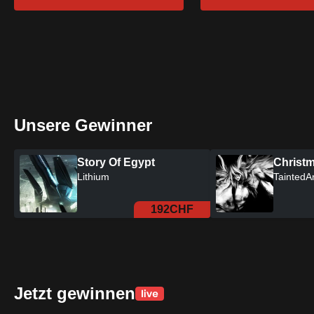
Unsere Gewinner
Story Of Egypt
Christm
Lithium
TaintedA
192CHF
Jetzt gewinnen