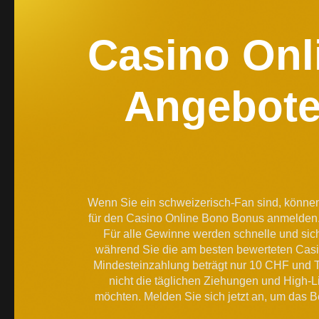
Casino Onl
Angebote 
Wenn Sie ein schweizerisch-Fan sind, können 
für den Casino Online Bono Bonus anmelden. S
Für alle Gewinne werden schnelle und sich
während Sie die am besten bewerteten Casi
Mindesteinzahlung beträgt nur 10 CHF und 
nicht die täglichen Ziehungen und High-L
möchten. Melden Sie sich jetzt an, um das 