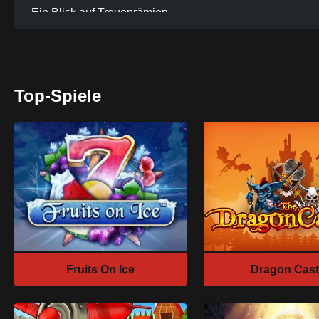
Ein Blick auf Treueprämien
Ein Leitfaden für Anfänger zum Vergleich von Bonusopt
Die Höhe des Kredits und der Freispiele
Top-Spiele
Grenzen für Wetten und Geldabhebungen
So überprüfen Sie Ihr Konto Schritt für Schritt, um zu s
Anforderungen für die Dokumenteneinreichung
Verifizierungszeitpläne und Support
Die häufigsten Fehler schweizerisch, die Spieler mach
Allgemeine Bonusbedingungen, die neue Spieler kennen
Wichtige Begriffe im Kleingedruckten für Werbewetten
Fruits On Ice
Dragon Cast
So halten Sie Ihr CHF Gleichgewicht sicher
Wählen Sie das beste Spiel aus, um Ihr Newcomer-Ange