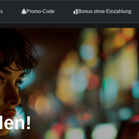
us
Promo-Code
Bonus ohne Einzahlung
len!