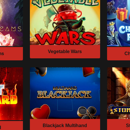
ufdaten von Casino-Boni
lussen In Schweiz
uthaben
Vegetable Wars
ms
Ch
Blackjack Multihand
S
d