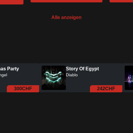
Alle anzeigen
as Party
Story Of Egypt
ngel
Diablo
300CHF
242CHF