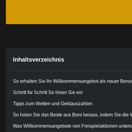
Inhaltsverzeichnis
So erhalten Sie Ihr Willkommensangebot als neuer Benu
Schritt für Schritt So lösen Sie ein
Tipps zum Wetten und Geldauszahlen
So holen Sie das Beste aus Boni heraus, indem Sie die
Was Willkommensangebote von Freispielaktionen unters