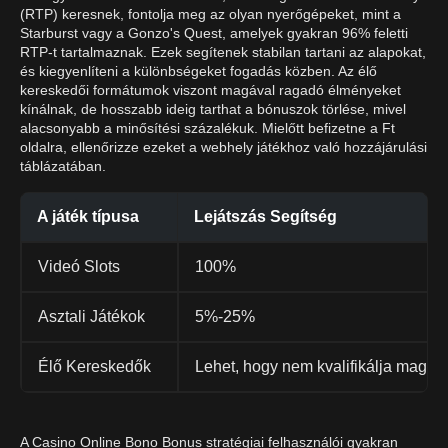
(RTP) keresnek, fontolja meg az olyan nyerőgépeket, mint a
Starburst vagy a Gonzo's Quest, amelyek gyakran 96% feletti
RTP-t tartalmaznak. Ezek segítenek stabilan tartani az alapokat,
és kiegyenlíteni a különbségeket fogadás közben. Az élő
kereskedői formátumok viszont magával ragadó élményeket
kínálnak, de hosszabb ideig tarthat a bónuszok törlése, mivel
alacsonyabb a minősítési százalékuk. Mielőtt befizetne a Ft
oldalra, ellenőrizze ezeket a webhely játékhoz való hozzájárulási
táblázatában.
A játék típusa
Lejátszás Segítség
Videó Slots
100%
Asztali Játékok
5%-25%
Élő Kereskedők
Lehet, hogy nem kvalifikálja magát
A Casino Online Bono Bonus stratégiai felhasználói gyakran