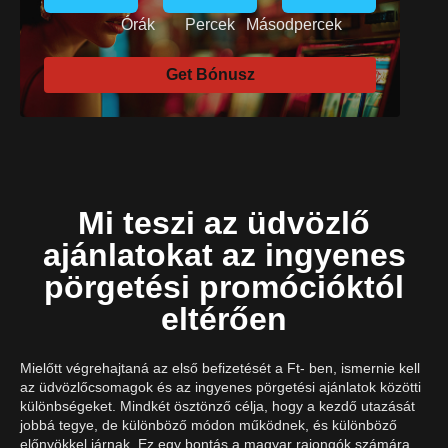
Órák
Percek
Másodpercek
Get Bónusz
Mi teszi az üdvözlő
ajánlatokat az ingyenes
pörgetési promócióktól
eltérően
Mielőtt végrehajtaná az első befizetését a Ft- ben, ismernie kell
az üdvözlőcsomagok és az ingyenes pörgetési ajánlatok közötti
különbségeket. Mindkét ösztönző célja, hogy a kezdő utazását
jobbá tegye, de különböző módon működnek, és különböző
előnyökkel járnak. Ez egy bontás a magyar rajongók számára,