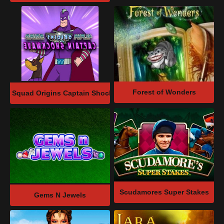
Hogyan tartsd biztonságban Ft egyensúlyodat
A legjobb játék kiválasztása az újonc ajánlat
használatához
Időkorlátok: Hogyan tartsuk nyomon a kaszinó bónusz
lejárati dátumait
Jogi tényezők, amelyek befolyásolják az online kaszinó
promócióit Magyarország
Forest of Wonders
Freaky Fortune Hd
Segítség az ügyfeleknek: Hogyan kaphat segítséget
bónusz kreditjeivel
Scudamores Super Stakes
Gems N Jewels