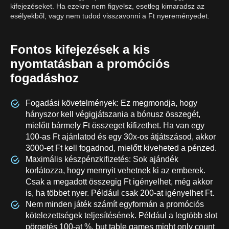
kifejezéseket. Ha ezekre nem figyelsz, esetleg kimaradsz az
esélyekből, vagy nem tudod visszavonni a Ft nyereményedet.
Fontos kifejezések a kis
nyomtatásban a promóciós
fogadáshoz
Fogadási követelmények: Ez megmondja, hogy
hányszor kell végigjátszania a bónusz összegét,
mielőtt bármely Ft összeget kifizethet. Ha van egy
100-as Ft ajánlatod és egy 30x-os átjátszásod, akkor
3000-et Ft kell fogadnod, mielőtt kiveheted a pénzed.
Maximális készpénzkifizetés: Sok ajándék
korlátozza, hogy mennyit vehetnek ki az emberek.
Csak a megadott összegig Ft igényelhet, még akkor
is, ha többet nyer. Például csak 200-at igényelhet Ft.
Nem minden játék számít egyformán a promóciós
kötelezettségek teljesítésének. Például a legtöbb slot
pörgetés 100-at %, but table games might only count