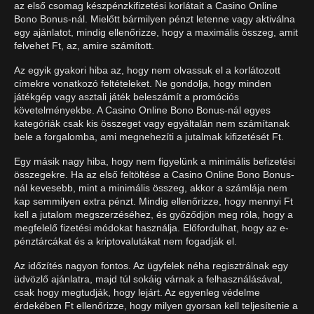
az első csomag készpénzkifizetési korlátait a Casino Online
Bono Bonus-nál. Mielőtt bármilyen pénzt letenne vagy aktiválna
egy ajánlatot, mindig ellenőrizze, hogy a maximális összeg, amit
felvehet Ft, az, amire számított.
Az egyik gyakori hiba az, hogy nem olvassuk el a korlátozott
címekre vonatkozó feltételeket. Ne gondolja, hogy minden
játékgép vagy asztali játék beleszámít a promóciós
követelményekbe. A Casino Online Bono Bonus-nál egyes
kategóriák csak kis összeget vagy egyáltalán nem számítanak
bele a forgalomba, ami megnehezíti a jutalmak kifizetését Ft.
Egy másik nagy hiba, hogy nem figyelünk a minimális befizetési
összegekre. Ha az első feltöltése a Casino Online Bono Bonus-
nál kevesebb, mint a minimális összeg, akkor a számlája nem
kap semmilyen extra pénzt. Mindig ellenőrizze, hogy mennyi Ft
kell a jutalom megszerzéséhez, és győződjön meg róla, hogy a
megfelelő fizetési módokat használja. Előfordulhat, hogy az e-
pénztárcákat és a kriptovalutákat nem fogadják el.
Az időzítés nagyon fontos. Az ügyfelek néha regisztrálnak egy
üdvözlő ajánlatra, majd túl sokáig várnak a felhasználásával,
csak hogy megtudják, hogy lejárt. Az egyenleg védelme
érdekében Ft ellenőrizze, hogy milyen gyorsan kell teljesítenie a