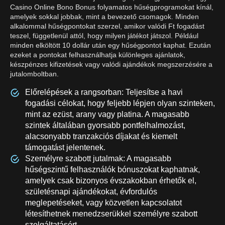
Casino Online Bono Bonus folyamatos hűségprogramokat kínál,
amelyek sokkal jobbak, mint a bevezető csomagok. Minden
alkalommal hűségpontokat szerzel, amikor valódi Ft fogadást
teszel, függetlenül attól, hogy milyen játékot játszol. Például
minden elköltött 10 dollár után egy hűségpontot kaphat. Ezután
ezeket a pontokat felhasználhatja különleges ajánlatok,
készpénzes kifizetések vagy valódi ajándékok megszerzésére a
jutalomboltban.
Előrelépések a rangsorban: Teljesítse a havi
fogadási célokat, hogy feljebb lépjen olyan szinteken,
mint az ezüst, arany vagy platina. A magasabb
szintek általában gyorsabb pontfelhalmozást,
alacsonyabb tranzakciós díjakat és kiemelt
támogatást jelentenek.
Személyre szabott jutalmak: A magasabb
hűségszintű felhasználók bónuszokat kaphatnak,
amelyek csak bizonyos évszakokban érhetők el,
születésnapi ajándékokat, évfordulós
meglepetéseket, vagy közvetlen kapcsolatot
létesíthetnek menedzserükkel személyre szabott
szolgáltatásért.