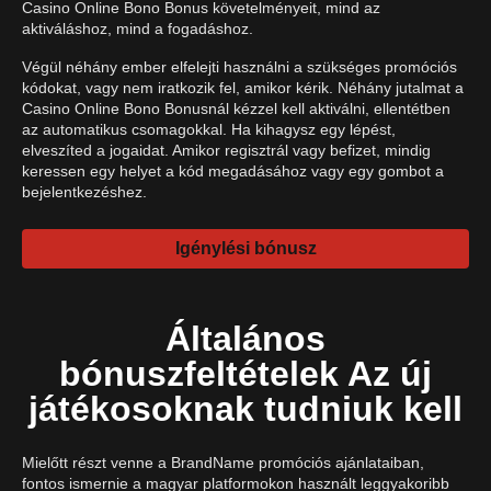
Casino Online Bono Bonus követelményeit, mind az
aktiváláshoz, mind a fogadáshoz.
Végül néhány ember elfelejti használni a szükséges promóciós
kódokat, vagy nem iratkozik fel, amikor kérik. Néhány jutalmat a
Casino Online Bono Bonusnál kézzel kell aktiválni, ellentétben
az automatikus csomagokkal. Ha kihagysz egy lépést,
elveszíted a jogaidat. Amikor regisztrál vagy befizet, mindig
keressen egy helyet a kód megadásához vagy egy gombot a
bejelentkezéshez.
Igénylési bónusz
Általános
bónuszfeltételek Az új
játékosoknak tudniuk kell
Mielőtt részt venne a BrandName promóciós ajánlataiban,
fontos ismernie a magyar platformokon használt leggyakoribb