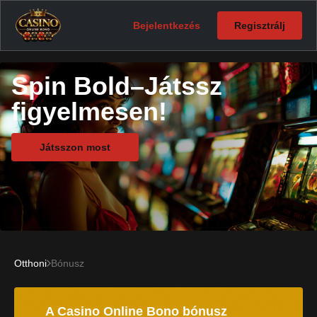
Bejelentkezés
Regisztrálj
Spin Bold–Játssz
figyelmesen!
Játsszon most
Otthoni
Bónusz
A Casino Online Bono bónusz