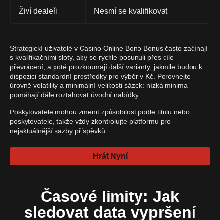
Živí dealeři
Nesmí se kvalifikovat
Strategickí uživatelé v Casino Online Bono Bonus často začínají
s kvalifikačními sloty, aby se rychle posunuli přes cíle
převrácení, a poté prozkoumají další varianty, jakmile budou k
dispozici standardní prostředky pro výběr v Kč. Porovnejte
úrovně volatility a minimální velikosti sázek: nízká minima
pomáhají dále roztahovat úvodní nabídky.
Poskytovatelé mohou změnit způsobilost podle titulu nebo
poskytovatele, takže vždy zkontrolujte platformu pro
nejaktuálnější sazby příspěvků.
Hrát Nyní
Časové limity: Jak
sledovat data vypršení