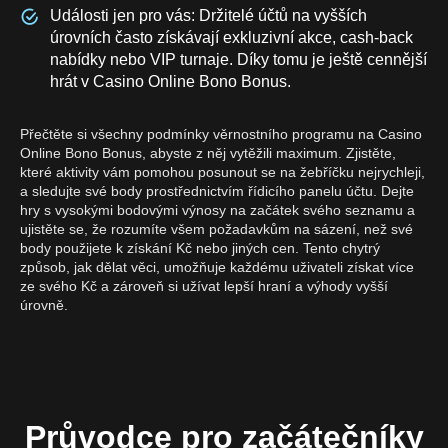
Události jen pro vás: Držitelé účtů na vyšších
úrovních často získávají exkluzivní akce, cash-back
nabídky nebo VIP turnaje. Díky tomu je ještě cennější
hrát v Casino Online Bono Bonus.
Přečtěte si všechny podmínky věrnostního programu na Casino
Online Bono Bonus, abyste z něj vytěžili maximum. Zjistěte,
které aktivity vám pomohou posunout se na žebříčku nejrychleji,
a sledujte své body prostřednictvím řídicího panelu účtu. Dejte
hry s vysokými bodovými výnosy na začátek svého seznamu a
ujistěte se, že rozumíte všem požadavkům na sázení, než své
body použijete k získání Kč nebo jiných cen. Tento chytrý
způsob, jak dělat věci, umožňuje každému uživateli získat více
ze svého Kč a zároveň si užívat lepší hraní a výhody vyšší
úrovně.
Průvodce pro začátečníky