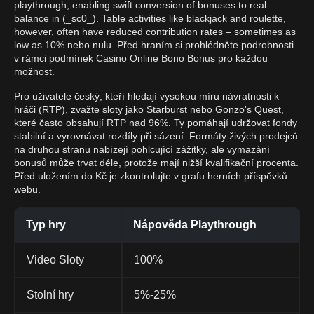
playthrough, enabling swift conversion of bonuses to real
balance in (_sc0_). Table activities like blackjack and roulette,
however, often have reduced contribution rates – sometimes as
low as 10% nebo nulu. Před hraním si prohlédněte podrobnosti
v rámci podmínek Casino Online Bono Bonus pro každou
možnost.
Pro uživatele český, kteří hledají vysokou míru návratnosti k
hráči (RTP), zvažte sloty jako Starburst nebo Gonzo's Quest,
které často obsahují RTP nad 96%. Ty pomáhají udržovat fondy
stabilní a vyrovnávat rozdíly při sázení. Formáty živých prodejců
na druhou stranu nabízejí pohlcující zážitky, ale vymazání
bonusů může trvat déle, protože mají nižší kvalifikační procenta.
Před uložením do Kč je zkontrolujte v grafu herních příspěvků
webu.
Typ hry
Nápověda Playthrough
Video Sloty
100%
Stolní hry
5%-25%