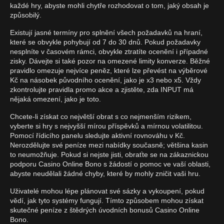
každé hry, abyste mohli chytře rozhodovat o tom, jaký obsah je
způsobilý.
Existují jasné termíny pro splnění všech požadavků na hraní,
které se obvykle pohybují od 7 do 30 dnů. Pokud požadavky
nesplníte v časovém rámci, obvykle ztratíte ocenění i případné
zisky. Dávejte si také pozor na omezené limity konverze. Běžné
pravidlo omezuje nejvíce peněz, které lze převést na výběrové
Kč na násobek původního ocenění, jako je x3 nebo x5. Vždy
zkontrolujte pravidla promo akce a zjistěte, zda INPUT má
nějaká omezení, jako je toto.
Chcete-li získat co největší obrat s co nejmenším rizikem,
vyberte si hry s nejvyšší mírou příspěvků a mírnou volatilitou.
Pomocí řídicího panelu sledujte aktivní rovnováhu v Kč.
Nerozdělujte své peníze mezi nabídky současně; většina kasin
to neumožňuje. Pokud si nejste jisti, obraťte se na zákaznickou
podporu Casino Online Bono s žádostí o pomoc ve vaší oblasti,
abyste neudělali žádné chyby, které by mohly zničit vaši hru.
Uživatelé mohou lépe plánovat své sázky a vykoupení, pokud
vědí, jak tyto systémy fungují. Tímto způsobem mohou získat
skutečné peníze z štědrých úvodních bonusů Casino Online
Bono.