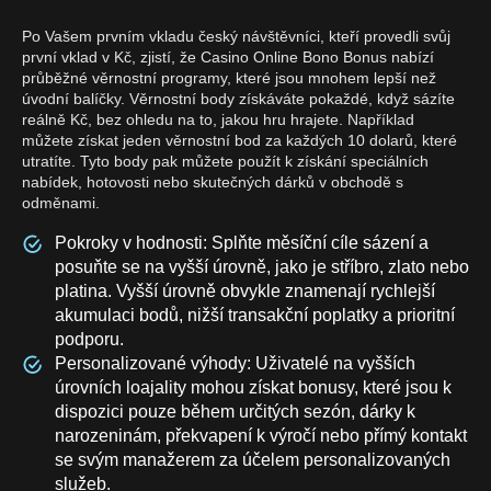
Po Vašem prvním vkladu český návštěvníci, kteří provedli svůj
první vklad v Kč, zjistí, že Casino Online Bono Bonus nabízí
průběžné věrnostní programy, které jsou mnohem lepší než
úvodní balíčky. Věrnostní body získáváte pokaždé, když sázíte
reálně Kč, bez ohledu na to, jakou hru hrajete. Například
můžete získat jeden věrnostní bod za každých 10 dolarů, které
utratíte. Tyto body pak můžete použít k získání speciálních
nabídek, hotovosti nebo skutečných dárků v obchodě s
odměnami.
Pokroky v hodnosti: Splňte měsíční cíle sázení a
posuňte se na vyšší úrovně, jako je stříbro, zlato nebo
platina. Vyšší úrovně obvykle znamenají rychlejší
akumulaci bodů, nižší transakční poplatky a prioritní
podporu.
Personalizované výhody: Uživatelé na vyšších
úrovních loajality mohou získat bonusy, které jsou k
dispozici pouze během určitých sezón, dárky k
narozeninám, překvapení k výročí nebo přímý kontakt
se svým manažerem za účelem personalizovaných
služeb.