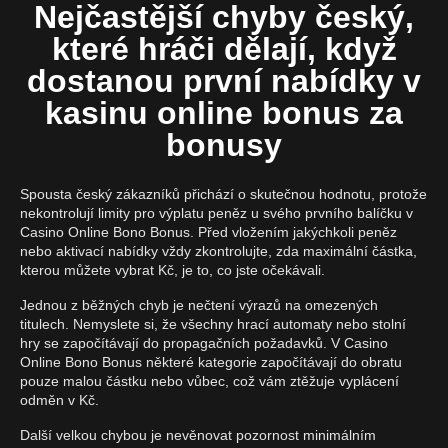
Nejčastější chyby český,
které hráči dělají, když
dostanou první nabídky v
kasinu online bonus za
bonusy
Spousta český zákazníků přichází o skutečnou hodnotu, protože
nekontrolují limity pro výplatu peněz u svého prvního balíčku v
Casino Online Bono Bonus. Před vložením jakýchkoli peněz
nebo aktivací nabídky vždy zkontrolujte, zda maximální částka,
kterou můžete vybrat Kč, je to, co jste očekávali.
Jednou z běžných chyb je nečtení výrazů na omezených
titulech. Nemyslete si, že všechny hrací automaty nebo stolní
hry se započítávají do propagačních požadavků. V Casino
Online Bono Bonus některé kategorie započítávají do obratu
pouze malou částku nebo vůbec, což vám ztěžuje vyplácení
odměn v Kč.
Další velkou chybou je nevěnovat pozornost minimálním