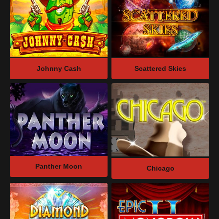
Právní faktory, které ovlivňují online kasinové propagace
v Česko
Nápověda pro zákazníky: Jak získat pomoc s vašimi
bonusovými kredity
Johnny Cash
Scattered Skies
Panther Moon
Chicago