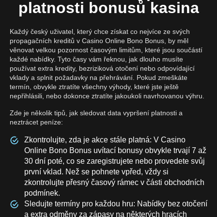
platnosti bonusů kasina
Každý český uživatel, který chce získat co nejvíce ze svých
propagačních kreditů v Casino Online Bono Bonus, by měl
věnovat velkou pozornost časovým limitům, které jsou součástí
každé nabídky. Tyto časy vám řeknou, jak dlouho musíte
používat extra kredity, bezriziková otočení nebo odpovídající
vklady a splnit požadavky na přehrávání. Pokud zmeškáte
termín, obvykle ztratíte všechny výhody, které jste ještě
nepřihlásili, nebo dokonce ztratíte jakoukoli navrhovanou výhru.
Zde je několik tipů, jak sledovat data vypršení platnosti a
neztrácet peníze:
Zkontrolujte, zda je akce stále platná: V Casino
Online Bono Bonus uvítací bonusy obvykle trvají 7 až
30 dní poté, co se zaregistrujete nebo provedete svůj
první vklad. Než se pohnete vpřed, vždy si
zkontrolujte přesný časový rámec v části obchodních
podmínek.
Sledujte termíny pro každou hru: Nabídky bez otočení
a extra odměny za zápasy na některých hracích