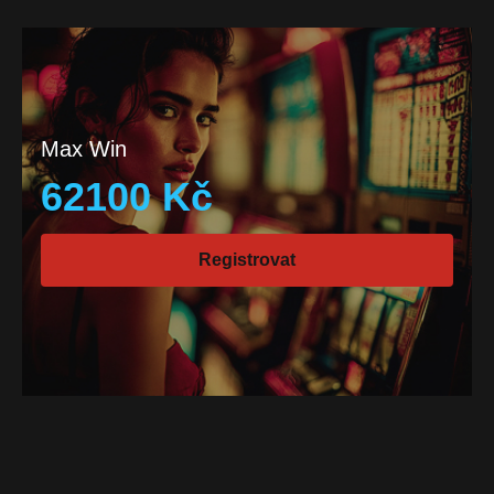
Max Win
62100 Kč
Registrovat