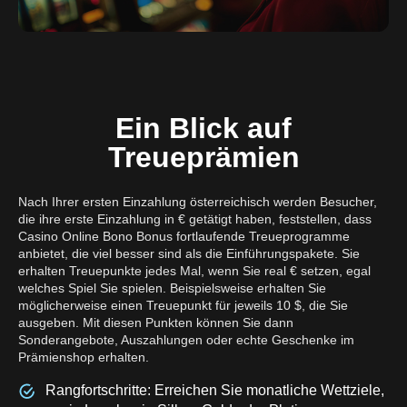
Ein Blick auf
Treueprämien
Nach Ihrer ersten Einzahlung österreichisch werden Besucher,
die ihre erste Einzahlung in € getätigt haben, feststellen, dass
Casino Online Bono Bonus fortlaufende Treueprogramme
anbietet, die viel besser sind als die Einführungspakete. Sie
erhalten Treuepunkte jedes Mal, wenn Sie real € setzen, egal
welches Spiel Sie spielen. Beispielsweise erhalten Sie
möglicherweise einen Treuepunkt für jeweils 10 $, die Sie
ausgeben. Mit diesen Punkten können Sie dann
Sonderangebote, Auszahlungen oder echte Geschenke im
Prämienshop erhalten.
Rangfortschritte: Erreichen Sie monatliche Wettziele,