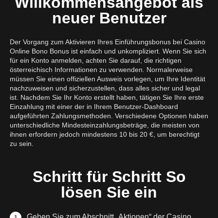
Willkommensangebot als
neuer Benutzer
Der Vorgang zum Aktivieren Ihres Einführungsbonus bei Casino
Online Bono Bonus ist einfach und unkompliziert. Wenn Sie sich
für ein Konto anmelden, achten Sie darauf, die richtigen
österreichisch Informationen zu verwenden. Normalerweise
müssen Sie einen offiziellen Ausweis vorlegen, um Ihre Identität
nachzuweisen und sicherzustellen, dass alles sicher und legal
ist. Nachdem Sie Ihr Konto erstellt haben, tätigen Sie Ihre erste
Einzahlung mit einer der in Ihrem Benutzer-Dashboard
aufgeführten Zahlungsmethoden. Verschiedene Optionen haben
unterschiedliche Mindesteinzahlungsbeträge, die meisten von
ihnen erfordern jedoch mindestens 10 bis 20 €, um berechtigt
zu sein.
Schritt für Schritt So
lösen Sie ein
Gehen Sie zum Abschnitt „Aktionen“ der Casino