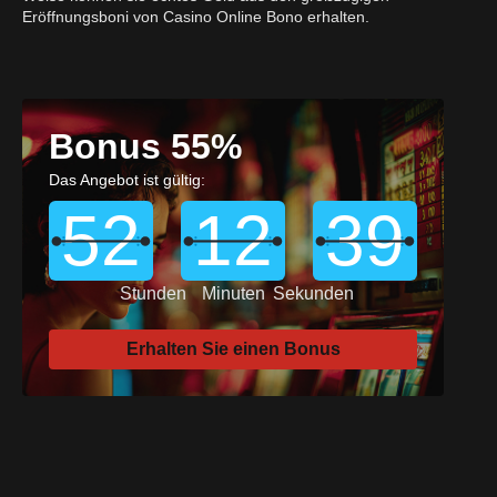
Eröffnungsboni von Casino Online Bono erhalten.
Bonus 55%
Das Angebot ist gültig:
52
12
37
Stunden
Minuten
Sekunden
Erhalten Sie einen Bonus