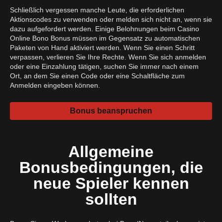
Schließlich vergessen manche Leute, die erforderlichen
Aktionscodes zu verwenden oder melden sich nicht an, wenn sie
dazu aufgefordert werden. Einige Belohnungen beim Casino
Online Bono Bonus müssen im Gegensatz zu automatischen
Paketen von Hand aktiviert werden. Wenn Sie einen Schritt
verpassen, verlieren Sie Ihre Rechte. Wenn Sie sich anmelden
oder eine Einzahlung tätigen, suchen Sie immer nach einem
Ort, an dem Sie einen Code oder eine Schaltfläche zum
Anmelden eingeben können.
Bonus beanspruchen
Allgemeine
Bonusbedingungen, die
neue Spieler kennen
sollten