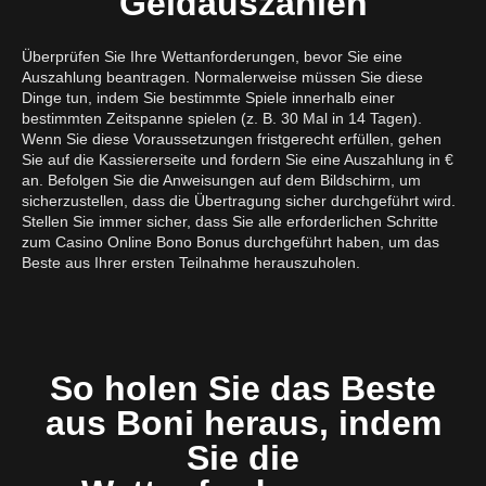
Geldauszahlen
Überprüfen Sie Ihre Wettanforderungen, bevor Sie eine
Auszahlung beantragen. Normalerweise müssen Sie diese
Dinge tun, indem Sie bestimmte Spiele innerhalb einer
bestimmten Zeitspanne spielen (z. B. 30 Mal in 14 Tagen).
Wenn Sie diese Voraussetzungen fristgerecht erfüllen, gehen
Sie auf die Kassiererseite und fordern Sie eine Auszahlung in €
an. Befolgen Sie die Anweisungen auf dem Bildschirm, um
sicherzustellen, dass die Übertragung sicher durchgeführt wird.
Stellen Sie immer sicher, dass Sie alle erforderlichen Schritte
zum Casino Online Bono Bonus durchgeführt haben, um das
Beste aus Ihrer ersten Teilnahme herauszuholen.
So holen Sie das Beste
aus Boni heraus, indem
Sie die