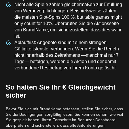
Nicht alle Spiele zählen gleichermaßen zur Erfüllung
von Werbeverpflichtungen. Beispielsweise zählen
die meisten Slot-Spins 100 %, but table games might
only count for 10%. Überprüfen Sie die Aktionsseite
von BrandName, um sicherzustellen, dass dies wahr
ist.
Ablauffrist: Angebote sind mit einem strengen
Gültigkeitsfenster verbunden. Wenn Sie die Regeln
nicht innerhalb des Zeitrahmens —manchmal nur 7
Tage— befolgen, werden die Aktion und der damit
verbundene Restbetrag von Ihrem Konto gelöscht.
So halten Sie Ihr € Gleichgewicht
sicher
Bevor Sie sich mit BrandName befassen, stellen Sie sicher, dass
Sie die Bedingungen sorgfältig lesen. Sie können sehen, wie viel
Sie gespielt haben, Ihren Fortschritt im Benutzer-Dashboard
überprüfen und sicherstellen, dass alle Anforderungen