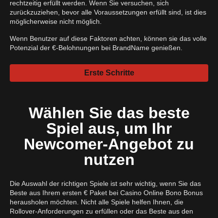
rechtzeitig erfüllt werden. Wenn Sie versuchen, sich
zurückzuziehen, bevor alle Voraussetzungen erfüllt sind, ist dies
möglicherweise nicht möglich.
Wenn Benutzer auf diese Faktoren achten, können sie das volle
Potenzial der €-Belohnungen bei BrandName genießen.
Erste Schritte
Wählen Sie das beste
Spiel aus, um Ihr
Newcomer-Angebot zu
nutzen
Die Auswahl der richtigen Spiele ist sehr wichtig, wenn Sie das
Beste aus Ihrem ersten € Paket bei Casino Online Bono Bonus
herausholen möchten. Nicht alle Spiele helfen Ihnen, die
Rollover-Anforderungen zu erfüllen oder das Beste aus den