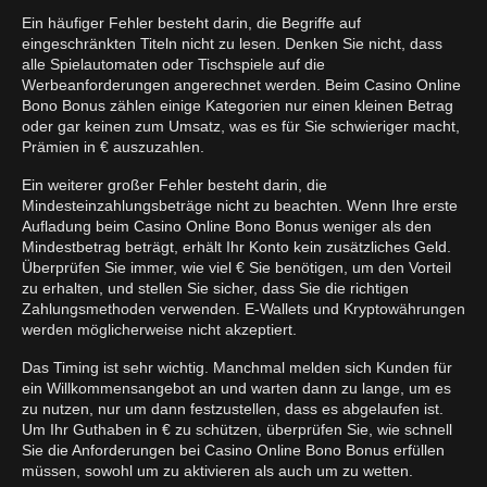
Ein häufiger Fehler besteht darin, die Begriffe auf
eingeschränkten Titeln nicht zu lesen. Denken Sie nicht, dass
alle Spielautomaten oder Tischspiele auf die
Werbeanforderungen angerechnet werden. Beim Casino Online
Bono Bonus zählen einige Kategorien nur einen kleinen Betrag
oder gar keinen zum Umsatz, was es für Sie schwieriger macht,
Prämien in € auszuzahlen.
Ein weiterer großer Fehler besteht darin, die
Mindesteinzahlungsbeträge nicht zu beachten. Wenn Ihre erste
Aufladung beim Casino Online Bono Bonus weniger als den
Mindestbetrag beträgt, erhält Ihr Konto kein zusätzliches Geld.
Überprüfen Sie immer, wie viel € Sie benötigen, um den Vorteil
zu erhalten, und stellen Sie sicher, dass Sie die richtigen
Zahlungsmethoden verwenden. E-Wallets und Kryptowährungen
werden möglicherweise nicht akzeptiert.
Das Timing ist sehr wichtig. Manchmal melden sich Kunden für
ein Willkommensangebot an und warten dann zu lange, um es
zu nutzen, nur um dann festzustellen, dass es abgelaufen ist.
Um Ihr Guthaben in € zu schützen, überprüfen Sie, wie schnell
Sie die Anforderungen bei Casino Online Bono Bonus erfüllen
müssen, sowohl um zu aktivieren als auch um zu wetten.