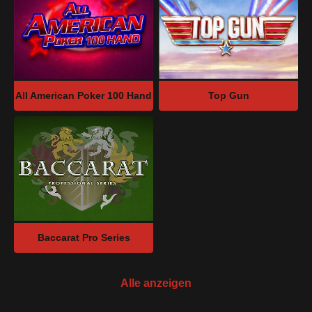
All American Poker 100 Hand
Top Gun
Baccarat Pro Series
Alle anzeigen