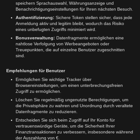
speichern Sprachauswahl, Währungsanzeige und
Benachrichtigungseinstellungen für Ihren nächsten Besuch.
Authentifizierung:
Sichere Token stellen sicher, dass jede
Anmeldung aktiv und legitim bleibt, wodurch das Risiko
eines unbefugten Zugriffs minimiert wird.
Bonusverwaltung:
Datenfragmente ermöglichen eine
nahtlose Verfolgung von Werbeangeboten oder
Treuepunkten, die auf einzelne Benutzer zugeschnitten
sind.
Empfehlungen für Benutzer
Ermöglichen Sie wichtige Tracker über
Browsereinstellungen, um einen unterbrechungsfreien
Zugriff zu ermöglichen.
Löschen Sie regelmäßig ungenutzte Berechtigungen, um
die Privatsphäre zu wahren und Unordnung durch veraltete
Datenfragmente zu reduzieren.
Entscheiden Sie sich beim Zugriff auf Ihr Konto für
vertrauenswürdige Geräte, um die Sicherheit Ihrer
Finanztransaktionen zu verbessern, insbesondere während
der Auszahlung von €.