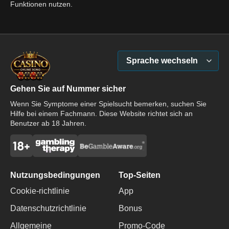
Funktionen nutzen.
Sprache wechseln
Gehen Sie auf Nummer sicher
Wenn Sie Symptome einer Spielsucht bemerken, suchen Sie
Hilfe bei einem Fachmann. Diese Website richtet sich an
Benutzer ab 18 Jahren.
Nutzungsbedingungen
Top-Seiten
Cookie-richtlinie
App
Datenschutzrichtlinie
Bonus
Allgemeine
Promo-Code