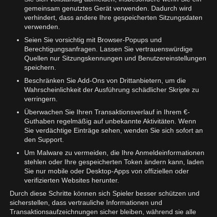
gemeinsam genutztes Gerät verwenden. Dadurch wird
verhindert, dass andere Ihre gespeicherten Sitzungsdaten
verwenden.
Seien Sie vorsichtig mit Browser-Popups und
Berechtigungsanfragen. Lassen Sie vertrauenswürdige
Quellen nur Sitzungskennungen und Benutzereinstellungen
speichern.
Beschränken Sie Add-Ons von Drittanbietern, um die
Wahrscheinlichkeit der Ausführung schädlicher Skripte zu
verringern.
Überwachen Sie Ihren Transaktionsverlauf in Ihrem €-
Guthaben regelmäßig auf unbekannte Aktivitäten. Wenn
Sie verdächtige Einträge sehen, wenden Sie sich sofort an
den Support.
Um Malware zu vermeiden, die Ihre Anmeldeinformationen
stehlen oder Ihre gespeicherten Token ändern kann, laden
Sie nur mobile oder Desktop-Apps von offiziellen oder
verifizierten Websites herunter.
Durch diese Schritte können sich Spieler besser schützen und
sicherstellen, dass vertrauliche Informationen und
Transaktionsaufzeichnungen sicher bleiben, während sie alle