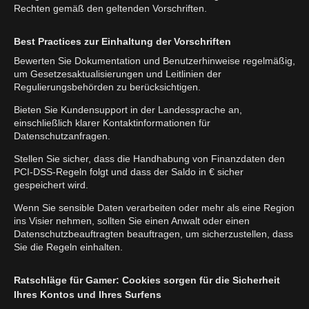
Rechten gemäß den geltenden Vorschriften.
Best Practices zur Einhaltung der Vorschriften
Bewerten Sie Dokumentation und Benutzerhinweise regelmäßig,
um Gesetzesaktualisierungen und Leitlinien der
Regulierungsbehörden zu berücksichtigen.
Bieten Sie Kundensupport in der Landessprache an,
einschließlich klarer Kontaktinformationen für
Datenschutzanfragen.
Stellen Sie sicher, dass die Handhabung von Finanzdaten den
PCI-DSS-Regeln folgt und dass der Saldo in € sicher
gespeichert wird.
Wenn Sie sensible Daten verarbeiten oder mehr als eine Region
ins Visier nehmen, sollten Sie einen Anwalt oder einen
Datenschutzbeauftragten beauftragen, um sicherzustellen, dass
Sie die Regeln einhalten.
Ratschläge für Gamer: Cookies sorgen für die Sicherheit
Ihres Kontos und Ihres Surfens