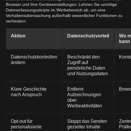
Browser und Ihre Geräteeinstellungen. Lehnen Sie unnötige
Datenerfassungsskripte im Werbebereich ab, um eine
Verhaltensüberwachung außerhalb wesentlicher Funktionen zu
verhindern.
Aktion
Datenschutzvorteil
Wo m
kann
Datenschutzkontrollen
Beschränkt den
Kont
ändern
Zugriff auf
persönliche Daten
und Nutzungsdaten
Klare Geschichte
Entfernt
Brows
nach Anspruch
Aufzeichnungen
über
Werbeaktivitäten
Opt-out für
Stoppt das Senden
Zentr
personalisierte
gezielter Inhalte
Präfe