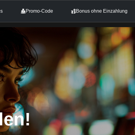
us
Promo-Code
Bonus ohne Einzahlung
len!