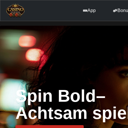
App
Bon
Spin Bold–
Achtsam spie