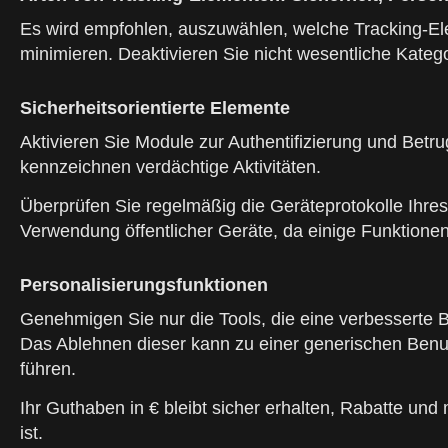
Es wird empfohlen, auszuwählen, welche Tracking-Ele
minimieren. Deaktivieren Sie nicht wesentliche Katego
Sicherheitsorientierte Elemente
Aktivieren Sie Module zur Authentifizierung und Betr
kennzeichnen verdächtige Aktivitäten.
Überprüfen Sie regelmäßig die Geräteprotokolle Ihres K
Verwendung öffentlicher Geräte, da einige Funktionen
Personalisierungsfunktionen
Genehmigen Sie nur die Tools, die eine verbesserte 
Das Ablehnen dieser kann zu einer generischen Benut
führen.
Ihr Guthaben in € bleibt sicher erhalten, Rabatte un
ist.