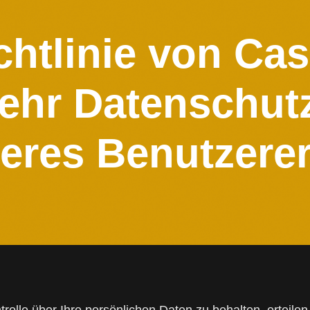
chtlinie von Cas
ehr Datenschutz
reres Benutzerer