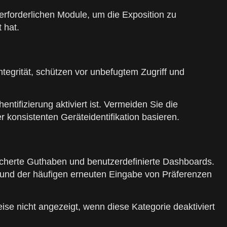
rforderlichen Module, um die Exposition zu
 hat.
tegrität, schützen vor unbefugtem Zugriff und
ntifizierung aktiviert ist. Vermeiden Sie die
 konsistenten Geräteidentifikation basieren.
icherte Guthaben und benutzerdefinierte Dashboards.
n und der häufigen erneuten Eingabe von Präferenzen
se nicht angezeigt, wenn diese Kategorie deaktiviert