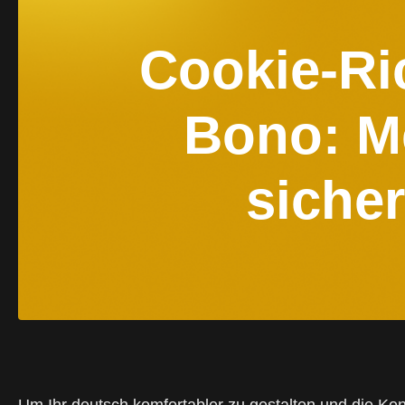
Cookie-Ri
Bono: M
siche