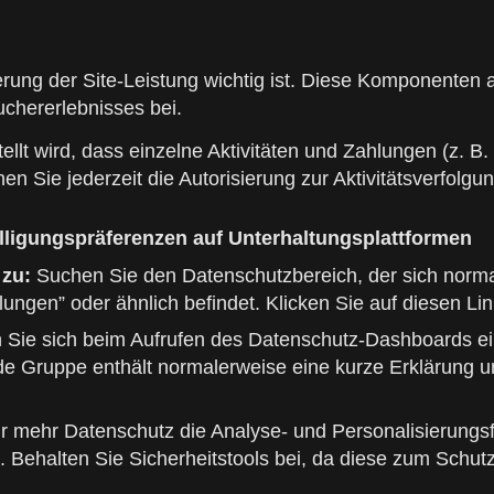
rung der Site-Leistung wichtig ist. Diese Komponenten
chererlebnisses bei.
lt wird, dass einzelne Aktivitäten und Zahlungen (z. B.
hen Sie jederzeit die Autorisierung zur Aktivitätsverfolgu
ligungspräferenzen auf Unterhaltungsplattformen
 zu:
Suchen Sie den Datenschutzbereich, der sich norma
ungen” oder ähnlich befindet. Klicken Sie auf diesen Li
Sie sich beim Aufrufen des Datenschutz-Dashboards eine
Jede Gruppe enthält normalerweise eine kurze Erklärung 
ür mehr Datenschutz die Analyse- und Personalisierungsf
. Behalten Sie Sicherheitstools bei, da diese zum Schut