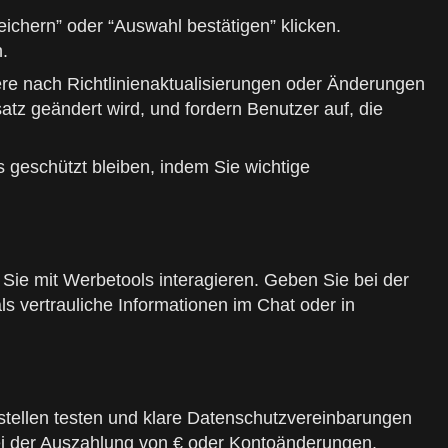
ichern” oder “Auswahl bestätigen” klicken.
.
re nach Richtlinienaktualisierungen oder Änderungen
tz geändert wird, und fordern Benutzer auf, die
 geschützt bleiben, indem Sie wichtige
 Sie mit Werbetools interagieren. Geben Sie bei der
s vertrauliche Informationen im Chat oder in
tellen testen und klare Datenschutzvereinbarungen
 bei der Auszahlung von € oder Kontoänderungen.