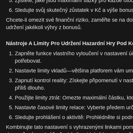
Zjistěte, jaké jsou maximální sázky pro každé oto
Sledujte svůj skutečný zůstatek v Kč a výše bonusů
Chcete-li omezit své finanční riziko, zaměřte se na d
udržení jakékoli výhry z bonusů.
Nástroje A Limity Pro Udržení Hazardní Hry Pod K
Zapněte funkce vlastního vyloučení v nastavení 
potřebovat.
Nastavte limity vkladů—většina platforem vám umožn
Zapnutí kontrol reality: Získejte připomenutí v n
příliš dlouho.
Použijte limity ztrát: Omezte maximální částku, kt
Nastavte časové limity relace: Vyberte předem ur
Sledujte prohlášení o aktivitě: Prohlédněte si po
Kombinujte tato nastavení s vyhrazenými linkami pomo