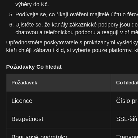
výběry do Kč.
Podívejte se, co říkají ověření majitelé účtů o férov
Ujistěte se, že kanály zákaznické podpory jsou d
chatovou a telefonickou podporu a reagují v přim
Upřednostněte poskytovatele s prokázanými výsledky 
kteří chtějí zábavu i klid, si vyberte pouze platformy,
Požadavky Co hledat
Požadavek
Co hleda
Licence
Číslo p
Bezpečnost
SSL-šif
Bonusové podmínky
Transpa