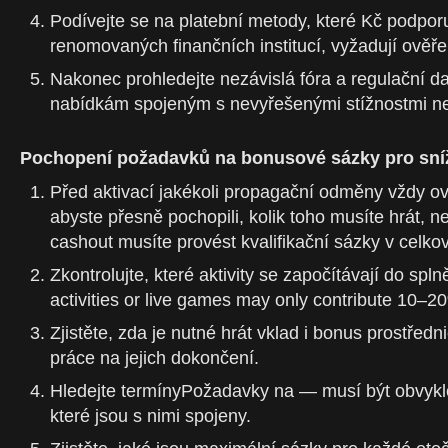
Podívejte se na platební metody, které Kč podpor
renomovaných finančních institucí, vyžadují ověře
Nakonec prohledejte nezávislá fóra a regulační
nabídkám spojeným s nevyřešenými stížnostmi neb
Pochopení požadavků na bonusové sázky pro sníž
Před aktivací jakékoli propagační odměny vždy ov
abyste přesně pochopili, kolik toho musíte hrát,
cashout musíte provést kvalifikační sázky v celko
Zkontrolujte, které aktivity se započítávají do sp
activities or live games may only contribute 10–
Zjistěte, zda je nutné hrát vklad i bonus prostře
práce na jejich dokončení.
Hledejte termínyPožadavky na — musí být obvykle
které jsou s nimi spojeny.