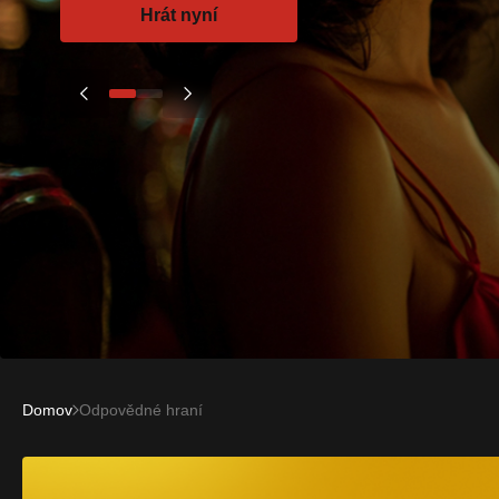
Hrát nyní
Domov
Odpovědné hraní