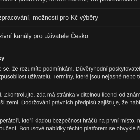
zpracování, možnosti pro Kč výběry
ivní kanály pro uživatele Česko
ky
te se, že rozumíte podmínkám. Důvěryhodní poskytovatel
 způsobilost uživatelů. Termíny, které jsou nejasné nebo 
l. Zkontrolujte, zda má stránka viditelnou licenci od zn
emi. Dodržování právních předpisů zajišťuje, že nabídk
rátoři, kteří kladou bezpečnost hráčů na první místo, ma
oučení. Bonusové nabídky těchto platforem se obvykle ří