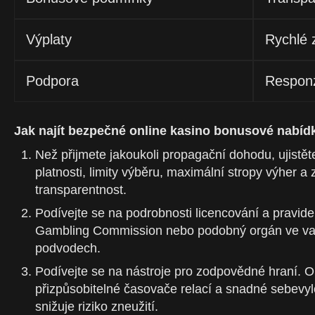
Výplaty
Rychlé 
Podpora
Responz
Jak najít bezpečné online kasino bonusové nabíd
Než přijmete jakoukoli propagační dohodu, ujistě
platnosti, limity výběru, maximální stropy výher a
transparentnost.
Podívejte se na podrobnosti licencování a pravide
Gambling Commission nebo podobný orgán ve vaší z
podvodech.
Podívejte se na nástroje pro zodpovědné hraní. Ope
přizpůsobitelné časovače relací a snadné sebevyl
snižuje riziko zneužití.