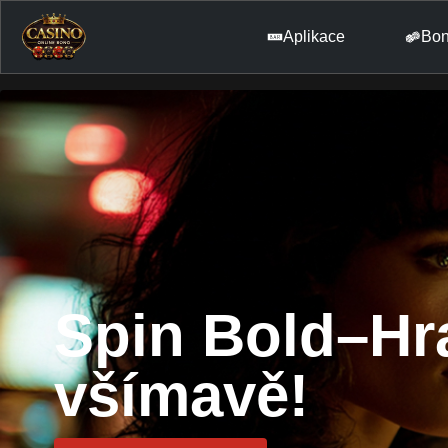
Aplikace
Bo
Spin Bold–Hra
všímavě!