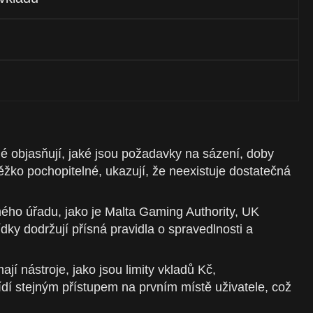
é objasňují, jaké jsou požadavky na sázení, doby
těžko pochopitelné, ukazují, že neexistuje dostatečná
ámého úřadu, jako je Malta Gaming Authority, UK
y dodržují přísná pravidla o spravedlnosti a
jí nástroje, jako jsou limity vkladů Kč,
dí stejným přístupem na prvním místě uživatele, což