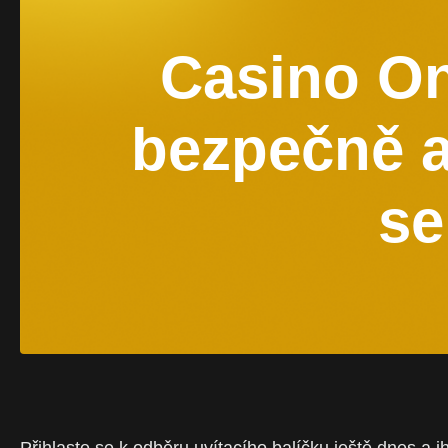
Casino On
bezpečně a
se