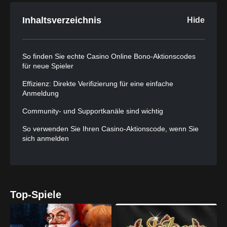
Inhaltsverzeichnis
Hide
So finden Sie echte Casino Online Bono-Aktionscodes
für neue Spieler
Effizienz: Direkte Verifizierung für eine einfache
Anmeldung
Community- und Supportkanäle sind wichtig
So verwenden Sie Ihren Casino-Aktionscode, wenn Sie
sich anmelden
Erfahren Sie mehr über die verschiedenen Arten von
Casino-Boni
Willkommen Angebote: Wissen Sie, was Sie tun können
Top-Spiele
Treue Nutzer: Belohnungen, die ständig und zu
bestimmten Zeiten im Jahr stattfinden