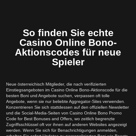
So finden Sie echte
Casino Online Bono-
Aktionscodes für neue
Spieler
Neue österreichisch Mitglieder, die nach verifizierten
Einstiegsangeboten im Casino Online Bono-Aktionscode für die
besten Boni und Angebote suchen, verpassen oft tolle
Angebote, wenn sie nur beliebte Aggregator-Sites verwenden.
Konzentrieren Sie sich stattdessen auf den offiziellen Newsletter
und die Social-Media-Seiten von Casino Online Bono Promo
Code for Best Bonuses and Offers, wo zeitlich begrenzte
Zugriffsschlüssel oft vor ihnen auf anderen Websites angezeigt
werden. Wenn Sie sich für Benachrichtigungen anmelden,