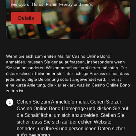
wie Eye of Horus, Fishin’ Frenzy und mehr.
Details
Wenn Sie sich zum ersten Mal für Casino Online Bono
anmelden, müssen Sie genau aufpassen, insbesondere wenn
Sie von besonderen Willkommensboni profitieren möchten. Für
österreichisch-Teilnehmer stellt der richtige Prozess sicher, dass
jede berechtigte Belohnung sofort angewendet wird. Hier ist
eine kurze Anleitung, die klar erklärt, was im Casino Online Bono
zu tun ist:
Gehen Sie zum Anmeldeformular. Gehen Sie zur
Casino Online Bono-Homepage und klicken Sie auf
die Schaltfläche, um sich anzumelden. Stellen Sie
sicher, dass Sie sich auf der echten Website
befinden, um Ihre € und persönlichen Daten sicher
aufzubewahren.