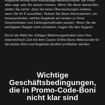
Angebote enthält eine vollständige Aktionsrichtlinie, die Ihnen
alles sagt, was Sie wissen müssen. Wenn Sie diese überprüfen,
stellen Sie sicher, dass Sie keine Überraschungen erleben,
wenn Sie Ihr € auszahlen. Nutzen Sie diese Informationen, um
herauszufinden, welche Angebote am besten zu Ihren
Gewohnheiten und Zahlungsmethoden passen. Wenn Sie die
wichtigsten Regeln nicht verstehen, fragen Sie den Support.
Durch die Wahl der richtigen Belohnungsstruktur kann Ihre
österreichisch Zeit mit dem Casino Online Bono-Aktionscode für
die besten Boni und Angebote deutlich profitabler werden.
Wichtige
Geschäftsbedingungen,
die in Promo-Code-Boni
nicht klar sind