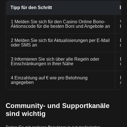
Tipp für den Schritt
Be
1 Melden Sie sich für den Casino Online Bono-
Ver
Aktionscode für die besten Boni und Angebote an
kön
2 Melden Sie sich für Aktualisierungen per E-Mail
Erh
oder SMS an
die
3 Informieren Sie sich über alle Regeln oder
Bei
Einschränkungen in Ihrer Nähe
ode
4 Einzahlung auf € wie pro Belohnung
Pas
angegeben
Anr
Community- und Supportkanäle
sind wichtig