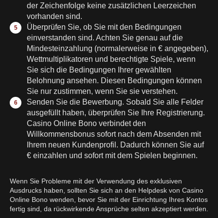
der Zeichenfolge keine zusätzlichen Leerzeichen
vorhanden sind.
Überprüfen Sie, ob Sie mit den Bedingungen
einverstanden sind. Achten Sie genau auf die
Mindesteinzahlung (normalerweise in € angegeben),
Wettmultiplikatoren und berechtigte Spiele, wenn
Sie sich die Bedingungen Ihrer gewählten
Belohnung ansehen. Diesen Bedingungen können
Sie nur zustimmen, wenn Sie sie verstehen.
Senden Sie die Bewerbung. Sobald Sie alle Felder
ausgefüllt haben, überprüfen Sie Ihre Registrierung.
Casino Online Bono verbindet den
Willkommensbonus sofort nach dem Absenden mit
Ihrem neuen Kundenprofil. Dadurch können Sie auf
€ einzahlen und sofort mit dem Spielen beginnen.
Wenn Sie Probleme mit der Verwendung des exklusiven
Ausdrucks haben, sollten Sie sich an den Helpdesk von Casino
Online Bono wenden, bevor Sie mit der Einrichtung Ihres Kontos
fertig sind, da rückwirkende Ansprüche selten akzeptiert werden.