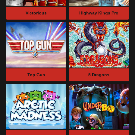
Victorious
Highway Kings Pro
Top Gun
5 Dragons