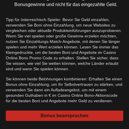
Bonusgewinne und nicht für das eingezahlte Geld.
Tipp für österreichisch-Spieler: Bevor Sie Geld einzahlen,
verwenden Sie Boni ohne Einzahlung, um neue Websites zu
vergleichen oder aktuelle Produkteinführungen auszuprobieren.
Wenn Sie viel spielen oder große Gewinne erzielen möchten,
nutzen Sie Einzahlungs-Match-Angebote, mit denen Sie länger
spielen und mehr Wert erzielen können. Lesen Sie immer das
Kleingedruckte, um die besten Boni und Angebote im Casino
Online Bono Promo Code zu erhalten. Stellen Sie sicher, dass
Sie wissen, wie viel Sie wetten können, welche Länder erlaubt
sind und wann Sie spielen können.
Sie können beide Belohnungen kombinieren: Erhalten Sie einen
Bonus ohne Einzahlung, um Ihr Selbstvertrauen zu stärken, und
verwenden Sie dann ein Aufladeangebot, um mit einem
gesunden Guthaben in € im Casino Online Bono-Aktionscode
für die besten Boni und Angebote mehr Geld zu verdienen.
Bonus beanspruchen