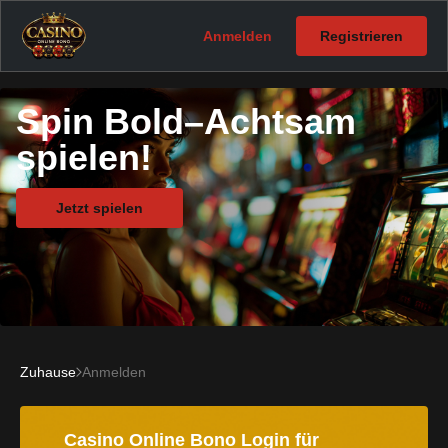
Anmelden
Registrieren
Spin Bold–Achtsam
spielen!
Jetzt spielen
Zuhause
Anmelden
Casino Online Bono Login für