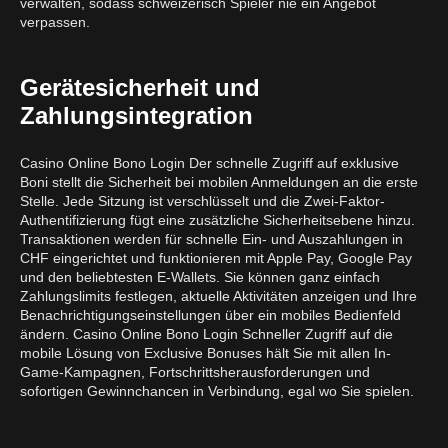
verwalten, sodass schweizerisch Spieler nie ein Angebot
verpassen.
Gerätesicherheit und
Zahlungsintegration
Casino Online Bono Login Der schnelle Zugriff auf exklusive
Boni stellt die Sicherheit bei mobilen Anmeldungen an die erste
Stelle. Jede Sitzung ist verschlüsselt und die Zwei-Faktor-
Authentifizierung fügt eine zusätzliche Sicherheitsebene hinzu.
Transaktionen werden für schnelle Ein- und Auszahlungen in
CHF eingerichtet und funktionieren mit Apple Pay, Google Pay
und den beliebtesten E-Wallets. Sie können ganz einfach
Zahlungslimits festlegen, aktuelle Aktivitäten anzeigen und Ihre
Benachrichtigungseinstellungen über ein mobiles Bedienfeld
ändern. Casino Online Bono Login Schneller Zugriff auf die
mobile Lösung von Exclusive Bonuses hält Sie mit allen In-
Game-Kampagnen, Fortschrittsherausforderungen und
sofortigen Gewinnchancen in Verbindung, egal wo Sie spielen.