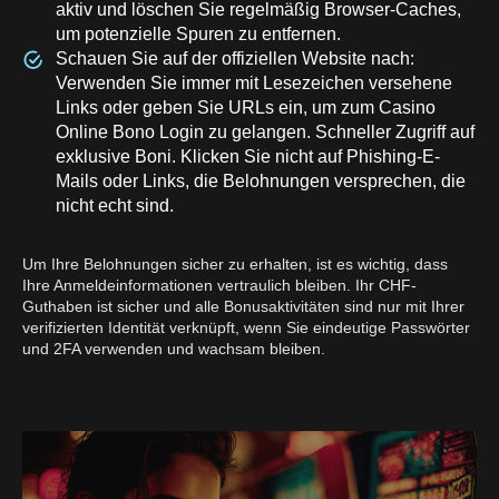
aktiv und löschen Sie regelmäßig Browser-Caches,
um potenzielle Spuren zu entfernen.
Schauen Sie auf der offiziellen Website nach:
Verwenden Sie immer mit Lesezeichen versehene
Links oder geben Sie URLs ein, um zum Casino
Online Bono Login zu gelangen. Schneller Zugriff auf
exklusive Boni. Klicken Sie nicht auf Phishing-E-
Mails oder Links, die Belohnungen versprechen, die
nicht echt sind.
Um Ihre Belohnungen sicher zu erhalten, ist es wichtig, dass
Ihre Anmeldeinformationen vertraulich bleiben. Ihr CHF-
Guthaben ist sicher und alle Bonusaktivitäten sind nur mit Ihrer
verifizierten Identität verknüpft, wenn Sie eindeutige Passwörter
und 2FA verwenden und wachsam bleiben.