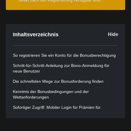
Inhaltsverzeichnis
Hide
So registrieren Sie ein Konto für die Bonusberechtigung
Schritt-für-Schritt-Anleitung zur Bono-Anmeldung für
neue Benutzer
Die schnellsten Wege zur Bonusforderung finden
Kenntnis der Bonusbedingungen und der
Wettanforderungen
Sofortiger Zugriff: Mobiler Login für Prämien für
unterwegs
Für ein reibungsloses Erlebnis sind keine Downloads
erforderlich