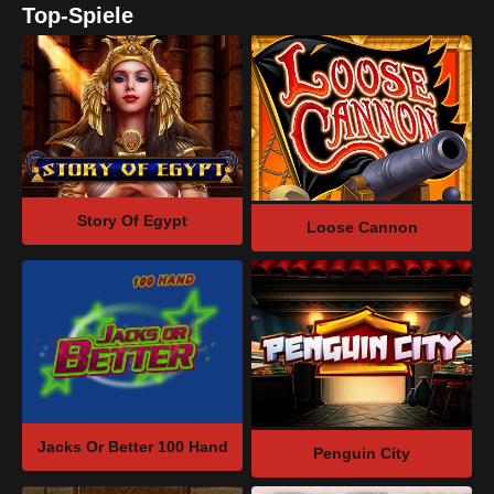
Top-Spiele
Gerätesicherheit und Zahlungsintegration
Schützen Sie Ihre Anmeldeinformationen, um Ihren
Bonus sicher zu erhalten
Vergleich der exklusiven Bonusangebote der Anbieter
Schlüsselfaktoren: Was macht jeden Anbieter
einzigartig?
Story Of Egypt
Beispiele und Vorschläge aus der realen Welt
Loose Cannon
Beweisen Sie, wer Sie sind, um Sonderangebote zu
erhalten
Wichtige Dokumente und Bearbeitungszeiten
Nützliche Tipps zur schnellen Verifizierung
Behebung häufiger Anmeldeprobleme, um Boni
zurückzuerhalten
Jacks Or Better 100 Hand
Penguin City
So gelangen Sie zurück auf Ihr Konto und erhalten
Ihren Bonuswert zurück