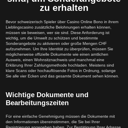
zu erhalten
Bevor schweizerisch Spieler über Casino Online Bono in ihrem
Lieblingscasino zusätzliche Belohnungen erhalten können,
müssen sie beweisen, wer sie sind. Diese Anforderung ist
wichtig, um die Umwelt zu schützen und bestimmte
Sonderangebote zu aktivieren oder große Mengen CHF
aufzunehmen. Um Ihre Identität zu überprüfen, müssen Sie
möglicherweise offizielle Dokumente wie einen amtlichen
Ausweis, einen Wohnsitznachweis und manchmal eine
Erklärung Ihrer Zahlungsmethode hochladen. Meistens sind
klare Scans oder hochauflösende Fotos in Ordnung, solange
Sie alle vier Ecken und das gesamte Dokument sehen können.
Wichtige Dokumente und
Bearbeitungszeiten
Für eine einfache Genehmigung müssen die Dokumente mit
den Informationen übereinstimmen, die Sie bei Ihrer
Registrierung angegeben haben. Zur Bestätigung Ihrer Adresse