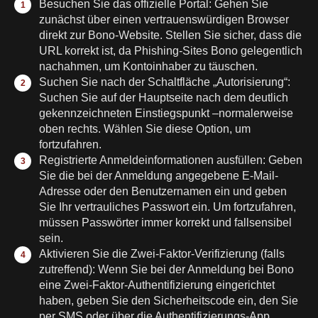
Besuchen Sie das offizielle Portal: Gehen Sie
zunächst über einen vertrauenswürdigen Browser
direkt zur Bono-Website. Stellen Sie sicher, dass die
URL korrekt ist, da Phishing-Sites Bono gelegentlich
nachahmen, um Kontoinhaber zu täuschen.
Suchen Sie nach der Schaltfläche „Autorisierung“:
Suchen Sie auf der Hauptseite nach dem deutlich
gekennzeichneten Einstiegspunkt –normalerweise
oben rechts. Wählen Sie diese Option, um
fortzufahren.
Registrierte Anmeldeinformationen ausfüllen: Geben
Sie die bei der Anmeldung angegebene E-Mail-
Adresse oder den Benutzernamen ein und geben
Sie Ihr vertrauliches Passwort ein. Um fortzufahren,
müssen Passwörter immer korrekt und fallsensibel
sein.
Aktivieren Sie die Zwei-Faktor-Verifizierung (falls
zutreffend): Wenn Sie bei der Anmeldung bei Bono
eine Zwei-Faktor-Authentifizierung eingerichtet
haben, geben Sie den Sicherheitscode ein, den Sie
per SMS oder über die Authentifizierungs-App