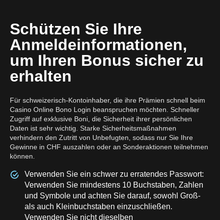
Schützen Sie Ihre
Anmeldeinformationen,
um Ihren Bonus sicher zu
erhalten
Für schweizerisch-Kontoinhaber, die ihre Prämien schnell beim
Casino Online Bono Login beanspruchen möchten. Schneller
Zugriff auf exklusive Boni, die Sicherheit ihrer persönlichen
Daten ist sehr wichtig. Starke Sicherheitsmaßnahmen
verhindern den Zutritt von Unbefugten, sodass nur Sie Ihre
Gewinne in CHF auszahlen oder an Sonderaktionen teilnehmen
können.
Verwenden Sie ein schwer zu erratendes Passwort:
Verwenden Sie mindestens 10 Buchstaben, Zahlen
und Symbole und achten Sie darauf, sowohl Groß-
als auch Kleinbuchstaben einzuschließen.
Verwenden Sie nicht dieselben