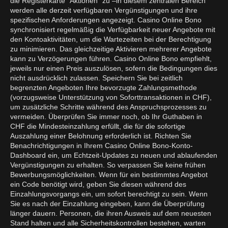
die Registerkarte “Aktionen” zu –in diesem zentralen Bereich
werden alle derzeit verfügbaren Vergünstigungen und ihre
spezifischen Anforderungen angezeigt. Casino Online Bono
synchronisiert regelmäßig die Verfügbarkeit neuer Angebote mit
den Kontoaktivitäten, um die Wartezeiten bei der Berechtigung
zu minimieren. Das gleichzeitige Aktivieren mehrerer Angebote
kann zu Verzögerungen führen. Casino Online Bono empfiehlt,
jeweils nur einen Preis auszulösen, sofern die Bedingungen dies
nicht ausdrücklich zulassen. Speichern Sie bei zeitlich
begrenzten Angeboten Ihre bevorzugte Zahlungsmethode
(vorzugsweise Unterstützung von Soforttransaktionen in CHF),
um zusätzliche Schritte während des Anspruchsprozesses zu
vermeiden. Überprüfen Sie immer noch, ob Ihr Guthaben in
CHF die Mindesteinzahlung erfüllt, die für die sofortige
Auszahlung einer Belohnung erforderlich ist. Richten Sie
Benachrichtigungen in Ihrem Casino Online Bono-Konto-
Dashboard ein, um Echtzeit-Updates zu neuen und ablaufenden
Vergünstigungen zu erhalten. So verpassen Sie keine frühen
Bewerbungsmöglichkeiten. Wenn für ein bestimmtes Angebot
ein Code benötigt wird, geben Sie diesen während des
Einzahlungsvorgangs ein, um sofort berechtigt zu sein. Wenn
Sie es nach der Einzahlung eingeben, kann die Überprüfung
länger dauern. Personen, die ihren Ausweis auf dem neuesten
Stand halten und alle Sicherheitskontrollen bestehen, warten