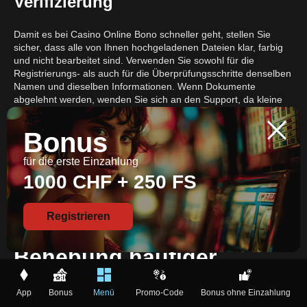
Verifizierung
Damit es bei Casino Online Bono schneller geht, stellen Sie
sicher, dass alle von Ihnen hochgeladenen Dateien klar, farbig
und nicht bearbeitet sind. Verwenden Sie sowohl für die
Registrierungs- als auch für die Überprüfungsschritte denselben
Namen und dieselben Informationen. Wenn Dokumente
abgelehnt werden, wenden Sie sich an den Support, da kleine
Probleme wie fehlende Informationen oder eine niedrige
Auflösung schnell behoben werden können. Durch das
Bonus
Abschließen der Verifizierung erhalten Sie nicht nur Zugriff auf
gezielte Anreize, sondern Ihr Guthaben CHF bleibt auch sicher
für die erste Einzahlung
und das Abheben von Geld aus dem Casino ist einfacher und
1000 CHF + 250 FS
schneller.
Registrieren
Behebung häufiger
Anmeldeprobleme, um
App
Bonus
Menü
Promo-Code
Bonus ohne Einzahlung
Boni zurückzuerhalten