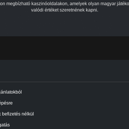
zon megbízható kaszinóoldalakon, amelyek olyan magyar játékos
valódi értéket szeretnének kapni.
jánlatokból
lépésre
 befizetés nélkül
gatás