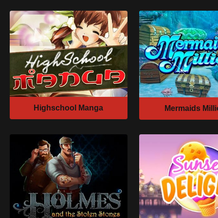
Highschool Manga
Mermaids Mill