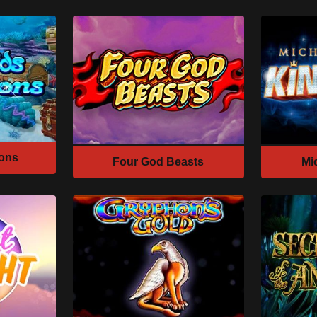
ions
Four God Beasts
Mi