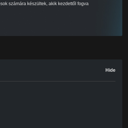
ok számára készültek, akik kezdettől fogva
Hide