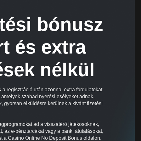
tési bónusz
t és extra
ések nélkül
a regisztráció után azonnal extra fordulatokat
t, amelyek szabad nyerési esélyeket adnak,
 gyorsan elküldésre kerülnek a kívánt fizetési
gprogramokat ad a visszatérő játékosoknak,
, az e-pénztárcákat vagy a banki átutalásokat,
ost a Casino Online No Deposit Bonus oldalon,